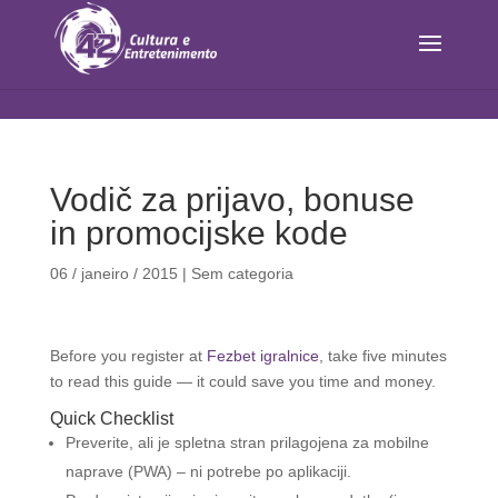
Vodič za prijavo, bonuse
in promocijske kode
06 / janeiro / 2015
|
Sem categoria
Before you register at
Fezbet igralnice
, take five minutes
to read this guide — it could save you time and money.
Quick Checklist
Preverite, ali je spletna stran prilagojena za mobilne
naprave (PWA) – ni potrebe po aplikaciji.