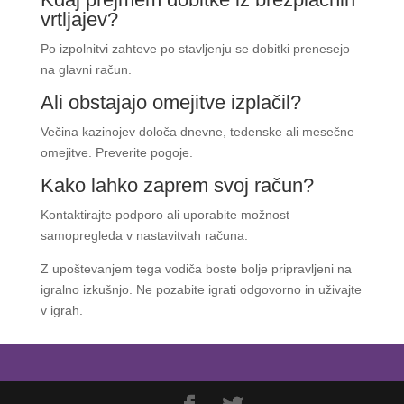
vrtljajev?
Po izpolnitvi zahteve po stavljenju se dobitki prenesejo
na glavni račun.
Ali obstajajo omejitve izplačil?
Večina kazinojev določa dnevne, tedenske ali mesečne
omejitve. Preverite pogoje.
Kako lahko zaprem svoj račun?
Kontaktirajte podporo ali uporabite možnost
samopregleda v nastavitvah računa.
Z upoštevanjem tega vodiča boste bolje pripravljeni na
igralno izkušnjo. Ne pozabite igrati odgovorno in uživajte
v igrah.