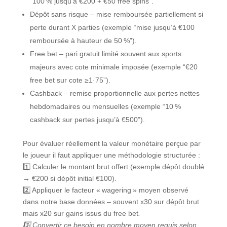
“100 % jusqu’à €200 + €50 free spins”.
Dépôt sans risque – mise remboursée partiellement si
perte durant X parties (exemple “mise jusqu’à €100
remboursée à hauteur de 50 %”).
Free bet – pari gratuit limité souvent aux sports
majeurs avec cote minimale imposée (exemple “€20
free bet sur cote ≥1·75”).
Cashback – remise proportionnelle aux pertes nettes
hebdomadaires ou mensuelles (exemple “10 %
cashback sur pertes jusqu’à €500”).
Pour évaluer réellement la valeur monétaire perçue par
le joueur il faut appliquer une méthodologie structurée :
1️⃣ Calculer le montant brut offert (exemple dépôt doublé
→ €200 si dépôt initial €100).
2️⃣ Appliquer le facteur « wagering » moyen observé
dans notre base données – souvent x30 sur dépôt brut
mais x20 sur gains issus du free bet
.
3️⃣ Convertir ce besoin en nombre moyen requis selon