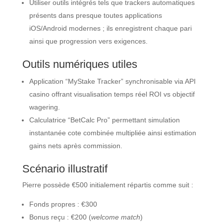
Utiliser outils intégrés tels que trackers automatiques
présents dans presque toutes applications
iOS/Android modernes ; ils enregistrent chaque pari
ainsi que progression vers exigences.
Outils numériques utiles
Application “MyStake Tracker” synchronisable via API
casino offrant visualisation temps réel ROI vs objectif
wagering.
Calculatrice “BetCalc Pro” permettant simulation
instantanée cote combinée multipliée ainsi estimation
gains nets après commission.
Scénario illustratif
Pierre possède €500 initialement répartis comme suit :
Fonds propres : €300
Bonus reçu : €200 (
welcome match
)