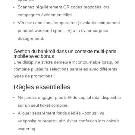
Scannez régulièrement QR codes proposés lors
campagnes événementielles.
Vérifiez conditions temporaires (« valable uniquement
pendant weekend sport… ») afin éviter surprise
désagrément.
Gestion du bankroll dans un contexte multi‑paris
mobile avec bonus
Une discipline stricte demeure incontournable lorsqu’on
combine plusieurs sélections parallèles avec différents
types de promotions :
Règles essentielles
Ne jamais engager plus
5 %
du capital total disponible
sur un seul ticket combiné.
Allouer séparément fonds dédiés «bonus» vs
«dépositaire propre» afin éviter confusion lors calculs
wagering.