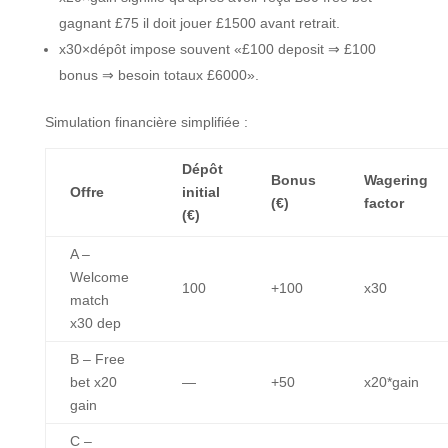
gagnant £75 il doit jouer £1500 avant retrait.
x30×dépôt impose souvent «£100 deposit ⇒ £100
bonus ⇒ besoin totaux £6000».
Simulation financière simplifiée :
Dépôt
Bonus
Wagering
Offre
initial
(€)
factor
(€)
A –
Welcome
100
+100
x30
match
x30 dep
B – Free
bet x20
—
+50
x20*gain
gain
C –