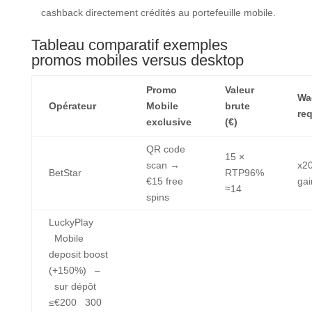
cashback directement crédités au portefeuille mobile.
Tableau comparatif exemples
promos mobiles versus desktop
Promo
Valeur
Wa
Opérateur
Mobile
brute
re
exclusive
(€)
QR code
15 ×
scan →
x20
BetStar
RTP96%
€15 free
gai
≈14
spins
LuckyPlay
Mobile
deposit boost
(+150%) –
sur dépôt
≤€200 300