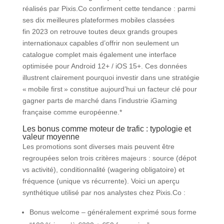
réalisés par Pixis.Co confirment cette tendance : parmi
ses dix meilleures plateformes mobiles classées
fin 2023 on retrouve toutes deux grands groupes
internationaux capables d’offrir non seulement un
catalogue complet mais également une interface
optimisée pour Android 12+ / iOS 15+. Ces données
illustrent clairement pourquoi investir dans une stratégie
« mobile first » constitue aujourd’hui un facteur clé pour
gagner parts de marché dans l’industrie iGaming
française comme européenne.*
Les bonus comme moteur de trafic : typologie et
valeur moyenne
Les promotions sont diverses mais peuvent être
regroupées selon trois critères majeurs : source (dépot
vs activité), conditionnalité (wagering obligatoire) et
fréquence (unique vs récurrente). Voici un aperçu
synthétique utilisé par nos analystes chez Pixis.Co :
Bonus welcome – généralement exprimé sous forme