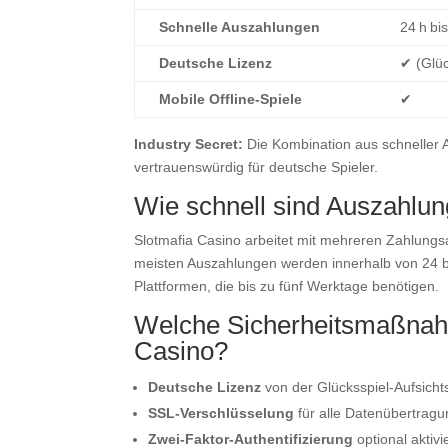
Schnelle Auszahlungen
24 h bi
Deutsche Lizenz
✔︎ (Glü
Mobile Offline‑Spiele
✔︎
Industry Secret:
Die Kombination aus schneller
vertrauenswürdig für deutsche Spieler.
Wie schnell sind Auszahlun
Slotmafia Casino arbeitet mit mehreren Zahlungsa
meisten Auszahlungen werden innerhalb von 24 bis
Plattformen, die bis zu fünf Werktage benötigen.
Welche Sicherheitsmaßnahm
Casino?
Deutsche Lizenz
von der Glücksspiel‑Aufsich
SSL‑Verschlüsselung
für alle Datenübertrag
Zwei‑Faktor‑Authentifizierung
optional aktivi