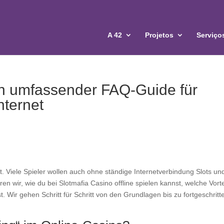
A 42
Projetos
Serviço
in umfassender FAQ‑Guide für
nternet
rt. Viele Spieler wollen auch ohne ständige Internetverbindung Slots un
n wir, wie du bei Slotmafia Casino offline spielen kannst, welche Vorte
t. Wir gehen Schritt für Schritt von den Grundlagen bis zu fortgeschrit