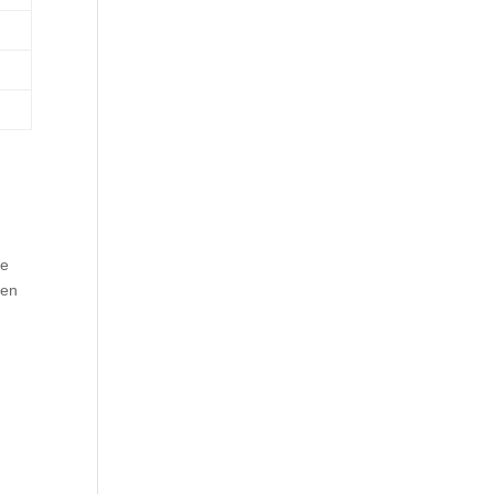
ie
ren