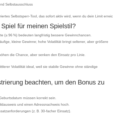
und Selbstausschluss
iertes Selbstsperr‑Tool, das sofort aktiv wird, wenn du dein Limit erreic
Spiel für meinen Spielstil?
te (≥ 96 %) bedeuten langfristig bessere Gewinnchancen.
 häufige, kleine Gewinne; hohe Volatilität bringt seltener, aber größere
öhen die Chance, aber senken den Einsatz pro Linie.
tlerer Volatilität ideal, weil sie stabile Gewinne ohne ständige
strierung beachten, um den Bonus zu
eburtsdatum müssen korrekt sein.
ildausweis und einen Adressnachweis hoch.
satzanforderungen (z. B. 30‑facher Einsatz).