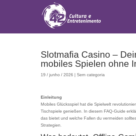
Slotmafia Casino – De
mobiles Spielen ohne I
19 / junho / 2026
|
Sem categoria
Einleitung
Mobiles Glücksspiel hat die Spielwelt revolutionie
Tischspiele genießen. In diesem FAQ‑Guide erkläre
das bietet und welche Fallen du vermeiden solltes
Strategien.