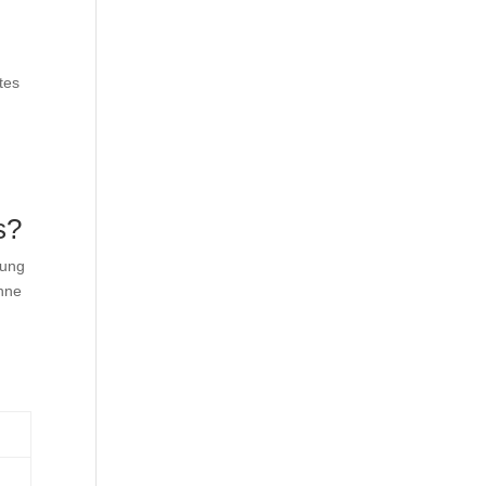
tes
s?
lung
ohne