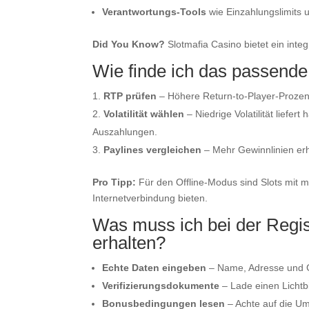
Verantwortungs‑Tools
wie Einzahlungslimits 
Did You Know?
Slotmafia Casino bietet ein integr
Wie finde ich das passende 
RTP prüfen
– Höhere Return‑to‑Player‑Prozen
Volatilität wählen
– Niedrige Volatilität liefert
Auszahlungen.
Paylines vergleichen
– Mehr Gewinnlinien erh
Pro Tipp:
Für den Offline‑Modus sind Slots mit mit
Internetverbindung bieten.
Was muss ich bei der Regi
erhalten?
Echte Daten eingeben
– Name, Adresse und G
Verifizierungsdokumente
– Lade einen Lichtb
Bonusbedingungen lesen
– Achte auf die Um