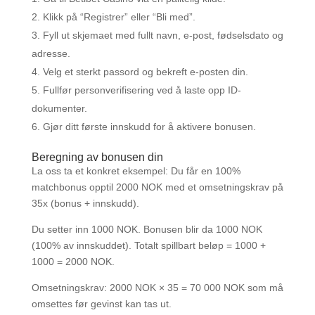
Klikk på “Registrer” eller “Bli med”.
Fyll ut skjemaet med fullt navn, e-post, fødselsdato og
adresse.
Velg et sterkt passord og bekreft e-posten din.
Fullfør personverifisering ved å laste opp ID-
dokumenter.
Gjør ditt første innskudd for å aktivere bonusen.
Beregning av bonusen din
La oss ta et konkret eksempel: Du får en 100%
matchbonus opptil 2000 NOK med et omsetningskrav på
35x (bonus + innskudd).
Du setter inn 1000 NOK. Bonusen blir da 1000 NOK
(100% av innskuddet). Totalt spillbart beløp = 1000 +
1000 = 2000 NOK.
Omsetningskrav: 2000 NOK × 35 = 70 000 NOK som må
omsettes før gevinst kan tas ut.