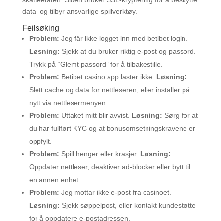
skatteetaten. Siden bruker SSL-kryptering for å beskytte
data, og tilbyr ansvarlige spillverktøy.
Feilsøking
Problem:
Jeg får ikke logget inn med betibet login.
Løsning:
Sjekk at du bruker riktig e-post og passord.
Trykk på “Glemt passord” for å tilbakestille.
Problem:
Betibet casino app laster ikke.
Løsning:
Slett cache og data for nettleseren, eller installer på
nytt via nettlesermenyen.
Problem:
Uttaket mitt blir avvist.
Løsning:
Sørg for at
du har fullført KYC og at bonusomsetningskravene er
oppfylt.
Problem:
Spill henger eller krasjer.
Løsning:
Oppdater nettleser, deaktiver ad-blocker eller bytt til
en annen enhet.
Problem:
Jeg mottar ikke e-post fra casinoet.
Løsning:
Sjekk søppelpost, eller kontakt kundestøtte
for å oppdatere e-postadressen.