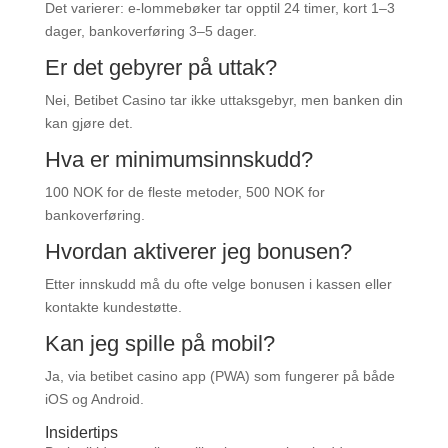
Det varierer: e-lommebøker tar opptil 24 timer, kort 1–3
dager, bankoverføring 3–5 dager.
Er det gebyrer på uttak?
Nei, Betibet Casino tar ikke uttaksgebyr, men banken din
kan gjøre det.
Hva er minimumsinnskudd?
100 NOK for de fleste metoder, 500 NOK for
bankoverføring.
Hvordan aktiverer jeg bonusen?
Etter innskudd må du ofte velge bonusen i kassen eller
kontakte kundestøtte.
Kan jeg spille på mobil?
Ja, via betibet casino app (PWA) som fungerer på både
iOS og Android.
Insidertips