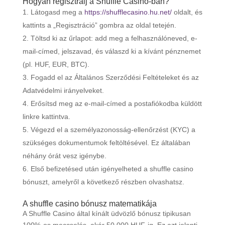
Hogyan regisztrálj a Shuffle Casino-ban?
Látogasd meg a
https://shufflecasino.hu.net/
oldalt, és
kattints a „Regisztráció” gombra az oldal tetején.
Töltsd ki az űrlapot: add meg a felhasználóneved, e-
mail-címed, jelszavad, és válaszd ki a kívánt pénznemet
(pl. HUF, EUR, BTC).
Fogadd el az Általános Szerződési Feltételeket és az
Adatvédelmi irányelveket.
Erősítsd meg az e-mail-címed a postafiókodba küldött
linkre kattintva.
Végezd el a személyazonosság-ellenőrzést (KYC) a
szükséges dokumentumok feltöltésével. Ez általában
néhány órát vesz igénybe.
Első befizetésed után igényelheted a shuffle casino
bónuszt, amelyről a következő részben olvashatsz.
A shuffle casino bónusz matematikája
A Shuffle Casino által kínált üdvözlő bónusz tipikusan