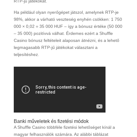
RTP-jű játékokat.
Ha például olyan nyerőgépet játszol, amelynek RTP-je
98%, akkor a várható veszteség enyhén csökken: 1 750
000 × 0,02 = 35 000 HUF – így a bónusz értéke (50 000
– 35 000) pozitívvá válhat. Érdemes ezért a Shuffle
Casino bónusz feltételeit alaposan átnézni, és a lehető
legmagasabb RTP-jű játékokat választani a
teljesítéshez.
Banki műveletek és fizetési módok
A Shuffle Casino többféle fizetési lehetőséget kínál a
magyar felhasználók számára. Az alábbi táblázat