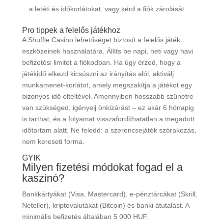
a letéti és időkorlátokat, vagy kérd a fiók zárolását.
Pro tippek a felelős játékhoz
A Shuffle Casino lehetőséget biztosít a felelős játék
eszközeinek használatára. Állíts be napi, heti vagy havi
befizetési limitet a fiókodban. Ha úgy érzed, hogy a
játékidő elkezd kicsúszni az irányítás alól, aktiválj
munkamenet-korlátot, amely megszakítja a játékot egy
bizonyos idő elteltével. Amennyiben hosszabb szünetre
van szükséged, igényelj önkizárást – ez akár 6 hónapig
is tarthat, és a folyamat visszafordíthatatlan a megadott
időtartam alatt. Ne feledd: a szerencsejáték szórakozás,
nem kereseti forma.
GYIK
Milyen fizetési módokat fogad el a
kaszinó?
Bankkártyákat (Visa, Mastercard), e-pénztárcákat (Skrill,
Neteller), kriptovalutákat (Bitcoin) és banki átutalást. A
minimális befizetés általában 5 000 HUF.