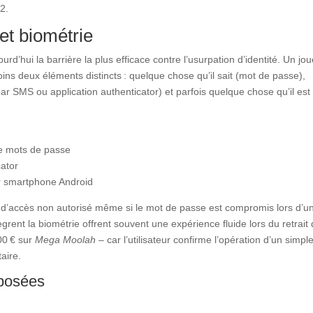
2.
 et biométrie
urd’hui la barrière la plus efficace contre l’usurpation d’identité. Un jo
ns deux éléments distincts : quelque chose qu’il sait (mot de passe),
 SMS ou application authenticator) et parfois quelque chose qu’il est
de mots de passe
cator
ur smartphone Android
e d’accès non autorisé même si le mot de passe est compromis lors d’u
grent la biométrie offrent souvent une expérience fluide lors du retrait 
00 € sur
Mega Moolah
– car l’utilisateur confirme l’opération d’un simpl
aire.
posées