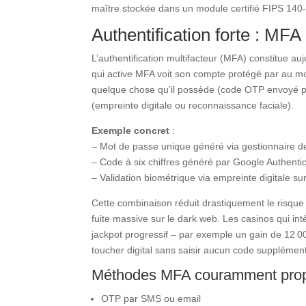
maître stockée dans un module certifié FIPS 140‑
Authentification forte : MFA
L’authentification multifacteur (MFA) constitue aujo
qui active MFA voit son compte protégé par au moi
quelque chose qu’il possède (code OTP envoyé par
(empreinte digitale ou reconnaissance faciale).
Exemple concret
:
– Mot de passe unique généré via gestionnaire 
– Code à six chiffres généré par Google Authenti
– Validation biométrique via empreinte digitale s
Cette combinaison réduit drastiquement le risqu
fuite massive sur le dark web. Les casinos qui intè
jackpot progressif – par exemple un gain de 12 0
toucher digital sans saisir aucun code supplément
Méthodes MFA couramment pro
OTP par SMS ou email