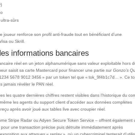
y)
no
ultra‑sûrs
e joueur renforce son profil anti‑fraude tout en bénéficiant d’une
isa ou Skrill.
es informations bancaires
ncaire réel en un jeton alphanumérique sans valeur exploitable hors d
ueur saisit sa carte Mastercard pour financer une partie sur
Gonzo’s Qu
1234 5678 9012 3456 » par un token tel que « tok_9f4b1c7d… ». Ce t
s jamais révéler le PAN réel.
s les quatre dernières chiffres restent visibles dans l’historique du c
he même les agents du support client d’accéder aux données complètes
n reçu après avoir joué aux tables live avec croupier réel.
omme Stripe Radar ou Adyen Secure Token Service – offrent également
t pour une transaction précise puis détruite immédiatement après
xposition aux attaques « replay », où un cybercriminel tenterait d’utili