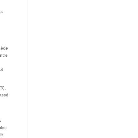
es
ccède
entre
ôt
3),
lassé
s
ules
lé