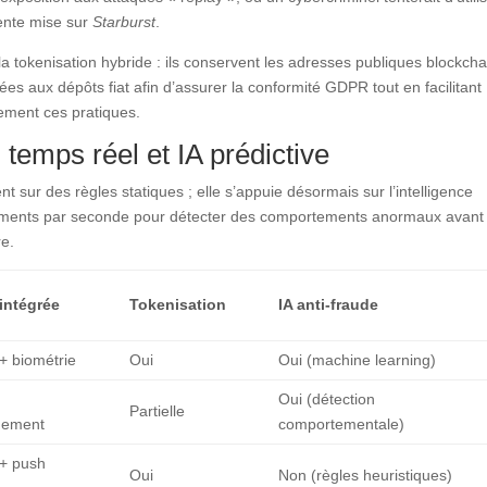
ente mise sur
Starburst
.
 la tokenisation hybride : ils conservent les adresses publiques blockcha
es aux dépôts fiat afin d’assurer la conformité GDPR tout en facilitant
rement ces pratiques.
 temps réel et IA prédictive
t sur des règles statiques ; elle s’appuie désormais sur l’intelligence
événements par seconde pour détecter des comportements anormaux avant
re.
intégrée
Tokenisation
IA anti‑fraude
+ biométrie
Oui
Oui (machine learning)
Oui (détection
Partielle
uement
comportementale)
+ push
Oui
Non (règles heuristiques)