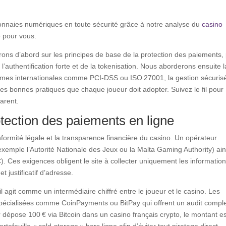
nnaies numériques en toute sécurité grâce à notre analyse du
casino
e pour vous.
drons d’abord sur les principes de base de la protection des paiements,
l’authentification forte et de la tokenisation. Nous aborderons ensuite l
 normes internationales comme PCI‑DSS ou ISO 27001, la gestion sécuris
 les bonnes pratiques que chaque joueur doit adopter. Suivez le fil pour
arent.
tection des paiements en ligne
ormité légale et la transparence financière du casino. Un opérateur
 exemple l’Autorité Nationale des Jeux ou la Malta Gaming Authority) ain
). Ces exigences obligent le site à collecter uniquement les informatio
 justificatif d’adresse.
l agit comme un intermédiaire chiffré entre le joueur et le casino. Les
s spécialisées comme CoinPayments ou BitPay qui offrent un audit compl
r dépose 100 € via Bitcoin dans un casino français crypto, le montant e