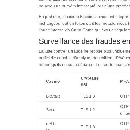
nouveau un numéro intercepté lors d’une précéd
En pratique, plusieurs Bitcoin casinos ont intégré
inchangées tout en tokenisant les métadonnées lié
l’audit interne via Cnrm Game qui évalue réguliè
Surveillance des fraudes en
La lutte contre la fraude ne repose plus uniquemen
artificielle capable d’analyser des milliers d’
même qu’ils ne se matérialisent en perte financiè
Cryptage
Casino
MFA 
SSL
BitStarz
TLS 1.3
OTP 
OTP
Stake
TLS 1.2
uniq
mBit
OTP 
TLS 1.3