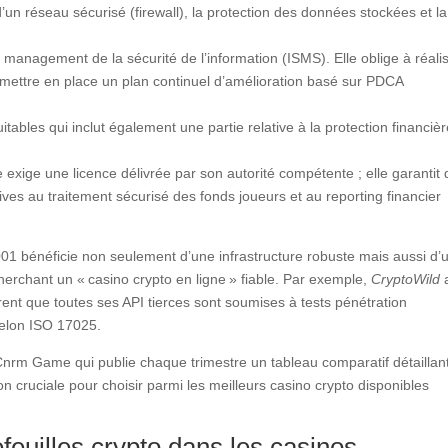
un réseau sécurisé (firewall), la protection des données stockées et la
anagement de la sécurité de l’information (ISMS). Elle oblige à réali
 mettre en place un plan continuel d’amélioration basé sur PDCA
tables qui inclut également une partie relative à la protection financièr
 exige une licence délivrée par son autorité compétente ; elle garantit
ves au traitement sécurisé des fonds joueurs et au reporting financier
 bénéficie non seulement d’une infrastructure robuste mais aussi d’
cherchant un « casino crypto en ligne » fiable. Par exemple,
CryptoWild
nt que toutes ses API tierces sont soumises à tests pénétration
 selon ISO 17025.
 Cnrm Game qui publie chaque trimestre un tableau comparatif détaillan
n cruciale pour choisir parmi les meilleurs casino crypto disponibles
feuilles crypto dans les casinos