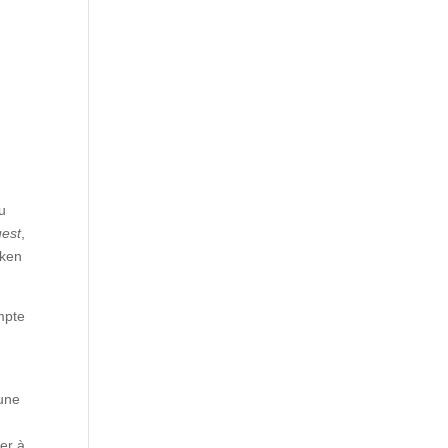
u
est
,
oken
ompte
 une
ser à