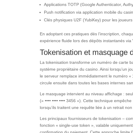
Applications TOTP (Google Authenticator, Auth
Push notification via application mobile du casi
Clés physiques U2F (YubiKey) pour les joueurs 
En adoptant ces pratiques dès l’inscription, chaqu
expérience fluide lors des dépôts instantanés via V
Tokenisation et masquage d
La tokenisation transforme un numéro de carte ba
système propriétaire du casino. Ainsi lorsqu’un jo
le serveur remplace immédiatement le numéro « 
circule ensuite dans toutes les bases internes san
Le masquage intervient au niveau affichage : seule
(« •••• •••• •••• 3456 »). Cette technique empêc
lorsqu’ils traitent une requête liée à un retrait no
Les principaux fournisseurs de tokenisation – c
fonction « single‑use token », valable uniquemen
confirmation du paiement. Cette approche limite l’e