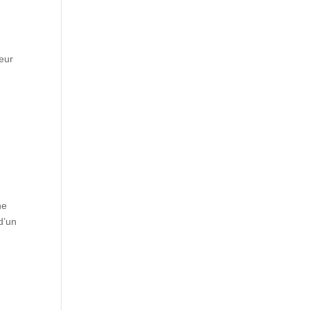
ueur
ne
d’un
e