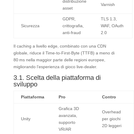
distribuzione
Varnish
asset
GDPR,
TLS 1.3,
Sicurezza
crittografia,
WAF, OAuth
anti‑fraud
2.0
Il caching a livello edge, combinato con una CDN
globale, riduce il Time‑to‑First‑Byte (TTFB) a meno di
80 ms nella maggior parte delle regioni europee,
migliorando l’esperienza di gioco live‑dealer.
3.1. Scelta della piattaforma di
sviluppo
Piattaforma
Pro
Contro
Grafica 3D
Overhead
avanzata,
Unity
per giochi
supporto
2D leggeri
VR/AR