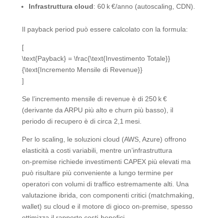
Infrastruttura cloud
: 60 k €/anno (autoscaling, CDN).
Il payback period può essere calcolato con la formula:
[
\text{Payback} = \frac{\text{Investimento Totale}}
{\text{Incremento Mensile di Revenue}}
]
Se l’incremento mensile di revenue è di 250 k €
(derivante da ARPU più alto e churn più basso), il
periodo di recupero è di circa 2,1 mesi.
Per lo scaling, le soluzioni cloud (AWS, Azure) offrono
elasticità a costi variabili, mentre un’infrastruttura
on‑premise richiede investimenti CAPEX più elevati ma
può risultare più conveniente a lungo termine per
operatori con volumi di traffico estremamente alti. Una
valutazione ibrida, con componenti critici (matchmaking,
wallet) su cloud e il motore di gioco on‑premise, spesso
ottimizza il rapporto costi‑benefici.