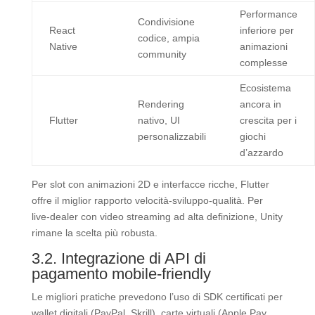
Performance
Condivisione
React
inferiore per
codice, ampia
Native
animazioni
community
complesse
Ecosistema
Rendering
ancora in
Flutter
nativo, UI
crescita per i
personalizzabili
giochi
d’azzardo
Per slot con animazioni 2D e interfacce ricche, Flutter
offre il miglior rapporto velocità‑sviluppo‑qualità. Per
live‑dealer con video streaming ad alta definizione, Unity
rimane la scelta più robusta.
3.2. Integrazione di API di
pagamento mobile‑friendly
Le migliori pratiche prevedono l’uso di SDK certificati per
wallet digitali (PayPal, Skrill), carte virtuali (Apple Pay,