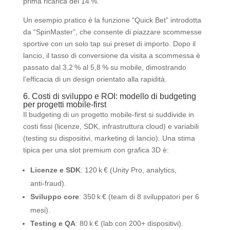
prima ricarica del 14 %.
Un esempio pratico è la funzione “Quick Bet” introdotta
da “SpinMaster”, che consente di piazzare scommesse
sportive con un solo tap sui preset di importo. Dopo il
lancio, il tasso di conversione da visita a scommessa è
passato dal 3,2 % al 5,8 % su mobile, dimostrando
l’efficacia di un design orientato alla rapidità.
6. Costi di sviluppo e ROI: modello di budgeting
per progetti mobile‑first
Il budgeting di un progetto mobile‑first si suddivide in
costi fissi (licenze, SDK, infrastruttura cloud) e variabili
(testing su dispositivi, marketing di lancio). Una stima
tipica per una slot premium con grafica 3D è:
Licenze e SDK
: 120 k € (Unity Pro, analytics,
anti‑fraud).
Sviluppo core
: 350 k € (team di 8 sviluppatori per 6
mesi).
Testing e QA
: 80 k € (lab con 200+ dispositivi).