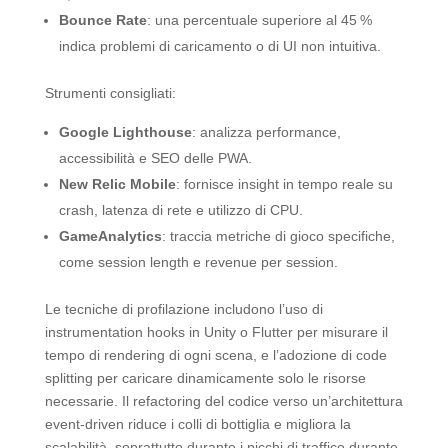
Bounce Rate
: una percentuale superiore al 45 %
indica problemi di caricamento o di UI non intuitiva.
Strumenti consigliati:
Google Lighthouse
: analizza performance,
accessibilità e SEO delle PWA.
New Relic Mobile
: fornisce insight in tempo reale su
crash, latenza di rete e utilizzo di CPU.
GameAnalytics
: traccia metriche di gioco specifiche,
come session length e revenue per session.
Le tecniche di profilazione includono l’uso di
instrumentation hooks in Unity o Flutter per misurare il
tempo di rendering di ogni scena, e l’adozione di code
splitting per caricare dinamicamente solo le risorse
necessarie. Il refactoring del codice verso un’architettura
event‑driven riduce i colli di bottiglia e migliora la
scalabilità, soprattutto durante i picchi di traffico durante