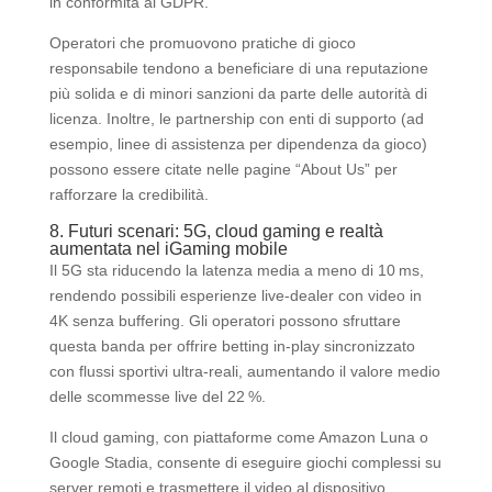
in conformità al GDPR.
Operatori che promuovono pratiche di gioco
responsabile tendono a beneficiare di una reputazione
più solida e di minori sanzioni da parte delle autorità di
licenza. Inoltre, le partnership con enti di supporto (ad
esempio, linee di assistenza per dipendenza da gioco)
possono essere citate nelle pagine “About Us” per
rafforzare la credibilità.
8. Futuri scenari: 5G, cloud gaming e realtà
aumentata nel iGaming mobile
Il 5G sta riducendo la latenza media a meno di 10 ms,
rendendo possibili esperienze live‑dealer con video in
4K senza buffering. Gli operatori possono sfruttare
questa banda per offrire betting in‑play sincronizzato
con flussi sportivi ultra‑reali, aumentando il valore medio
delle scommesse live del 22 %.
Il cloud gaming, con piattaforme come Amazon Luna o
Google Stadia, consente di eseguire giochi complessi su
server remoti e trasmettere il video al dispositivo