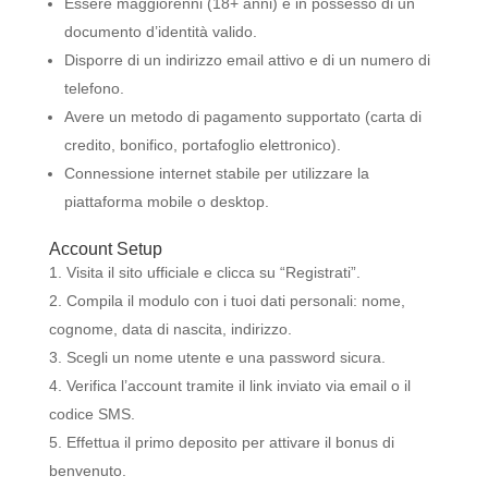
Essere maggiorenni (18+ anni) e in possesso di un
documento d’identità valido.
Disporre di un indirizzo email attivo e di un numero di
telefono.
Avere un metodo di pagamento supportato (carta di
credito, bonifico, portafoglio elettronico).
Connessione internet stabile per utilizzare la
piattaforma mobile o desktop.
Account Setup
Visita il sito ufficiale e clicca su “Registrati”.
Compila il modulo con i tuoi dati personali: nome,
cognome, data di nascita, indirizzo.
Scegli un nome utente e una password sicura.
Verifica l’account tramite il link inviato via email o il
codice SMS.
Effettua il primo deposito per attivare il bonus di
benvenuto.