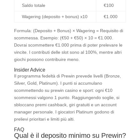
Saldo totale
€100
Wagering (deposito + bonus) x10
€1.000
Formula: (Deposito + Bonus) × Wagering = Requisito di
scommessa. Esempio: (€50 + €50) × 10 = €1.000.
Dovrai scommettere €1.000 prima di poter prelevare le
vincite. I contributi delle slot sono al 100%, mentre altri
giochi possono contribuire meno.
Insider Advice
Il programma fedeltà di Prewin prevede livelli (Bronze,
Silver, Gold, Platinum). I punti si accumulano
scommettendo su prewin casino e sport: ogni €10
scommessi valgono 1 punto. Raggiungendo soglie, si
sbloccano premi cashback, giri gratuiti e un account
manager personale. I giocatori Platinum godono di
prelievi prioritari e limiti più alti.
FAQ
Qual è il deposito minimo su Prewin?