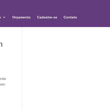
s
Orçamento
Cadastre-se
Contato
n
este
pen.