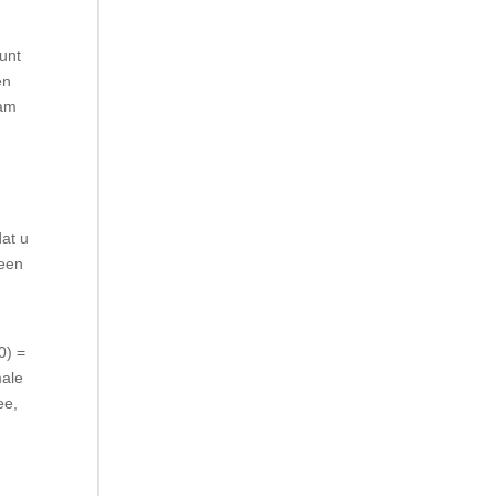
kunt
en
ram
dat u
 een
0) =
male
ee,