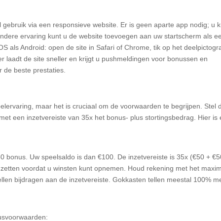
l gebruik via een responsieve website. Er is geen aparte app nodig; u 
iendere ervaring kunt u de website toevoegen aan uw startscherm als e
S als Android: open de site in Safari of Chrome, tik op het deelpictog
r laadt de site sneller en krijgt u pushmeldingen voor bonussen en
 de beste prestaties.
elervaring, maar het is cruciaal om de voorwaarden te begrijpen. Stel 
t een inzetvereiste van 35x het bonus- plus stortingsbedrag. Hier is
0 bonus. Uw speelsaldo is dan €100. De inzetvereiste is 35x (€50 + €5
inzetten voordat u winsten kunt opnemen. Houd rekening met het maxi
llen bijdragen aan de inzetvereiste. Gokkasten tellen meestal 100% m
nusvoorwaarden: