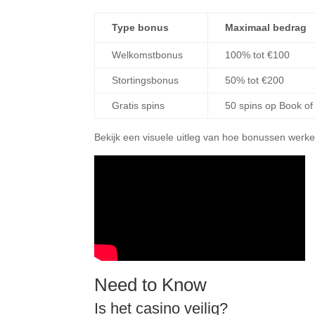
Type bonus
Maximaal bedrag
Welkomstbonus
100% tot €100
Stortingsbonus
50% tot €200
Gratis spins
50 spins op Book o
Bekijk een visuele uitleg van hoe bonussen werke
Need to Know
Is het casino veilig?