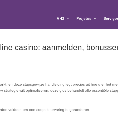
A 42
Projetos
Serviço
nline casino: aanmelden, bonusse
rkt, en deze stapsgewijze handleiding legt precies uit hoe u er het me
w strategie wilt optimaliseren, deze gids behandelt alle essentiële stap
arden voldoen om een soepele ervaring te garanderen: