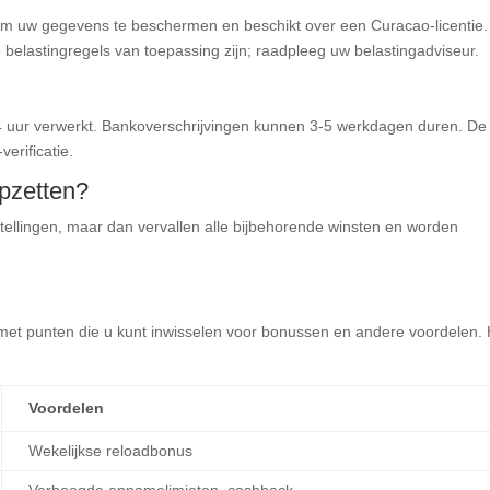
om uw gegevens te beschermen en beschikt over een Curacao-licentie.
e belastingregels van toepassing zijn; raadpleeg uw belastingadviseur.
 uur verwerkt. Bankoverschrijvingen kunnen 3-5 werkdagen duren. De
erificatie.
opzetten?
stellingen, maar dan vervallen alle bijbehorende winsten en worden
 met punten die u kunt inwisselen voor bonussen en andere voordelen. 
Voordelen
Wekelijkse reloadbonus