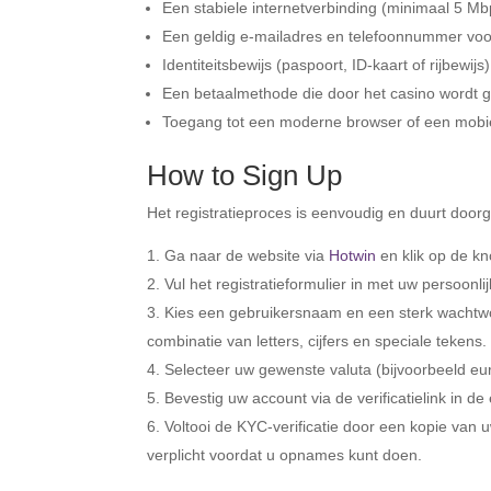
Een stabiele internetverbinding (minimaal 5 M
Een geldig e-mailadres en telefoonnummer voor 
Identiteitsbewijs (paspoort, ID-kaart of rijbewi
Een betaalmethode die door het casino wordt ge
Toegang tot een moderne browser of een mobie
How to Sign Up
Het registratieproces is eenvoudig en duurt doo
Ga naar de website via
Hotwin
en klik op de kn
Vul het registratieformulier in met uw persoon
Kies een gebruikersnaam en een sterk wachtw
combinatie van letters, cijfers en speciale tekens.
Selecteer uw gewenste valuta (bijvoorbeeld eur
Bevestig uw account via de verificatielink in de
Voltooi de KYC-verificatie door een kopie van u
verplicht voordat u opnames kunt doen.