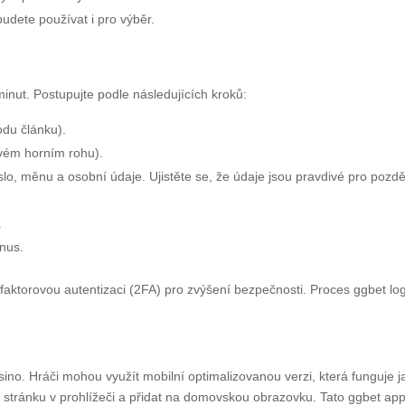
budete používat i pro výběr.
inut. Postupujte podle následujících kroků:
odu článku).
ravém horním rohu).
eslo, měnu a osobní údaje. Ujistěte se, že údaje jsou pravdivé pro pozdě
.
onus.
faktorovou autentizaci (2FA) pro zvýšení bezpečnosti. Proces ggbet log
asino. Hráči mohou využít mobilní optimalizovanou verzi, která funguje j
t stránku v prohlížeči a přidat na domovskou obrazovku. Tato ggbet ap