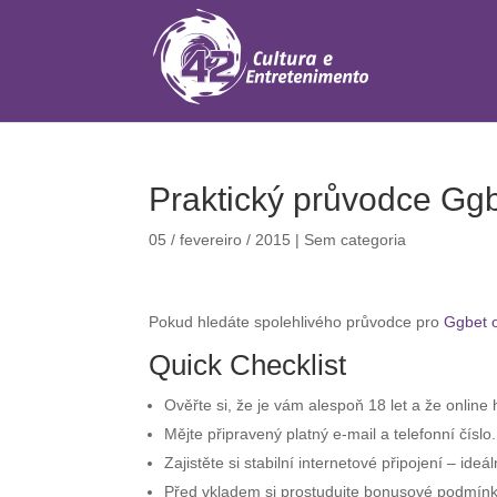
Praktický průvodce Ggb
05 / fevereiro / 2015
|
Sem categoria
Pokud hledáte spolehlivého průvodce pro
Ggbet o
Quick Checklist
Ověřte si, že je vám alespoň 18 let a že online h
Mějte připravený platný e-mail a telefonní číslo.
Zajistěte si stabilní internetové připojení – ide
Před vkladem si prostudujte bonusové podmínk