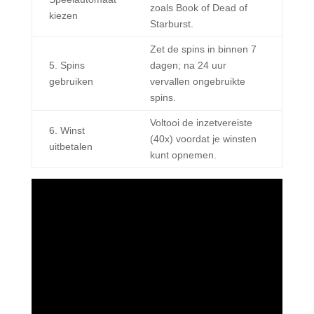
zoals Book of Dead of
kiezen
Starburst.
Zet de spins in binnen 7
5. Spins
dagen; na 24 uur
gebruiken
vervallen ongebruikte
spins.
Voltooi de inzetvereiste
6. Winst
(40x) voordat je winsten
uitbetalen
kunt opnemen.