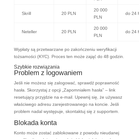
20 000
Skrill
20 PLN
do 24 
PLN
20 000
Neteller
20 PLN
do 24 
PLN
Wypłaty są przetwarzane po zakończeniu weryfikacji
tożsamości (KYC). Proces ten może zająć do 48 godzin.
Szybkie rozwiązania
Problem z logowaniem
Jeśli nie możesz się zalogować, sprawdź poprawność
hasła. Skorzystaj z opcji „Zapomniałem hasła” – link
resetujący przyjdzie na e-mail. Upewnij się, że używasz
właściwego adresu zarejestrowanego na koncie. Jeśli
problem nadal występuje, skontaktuj się z supportem.
Blokada konta
Konto może zostać zablokowane z powodu nieudanej