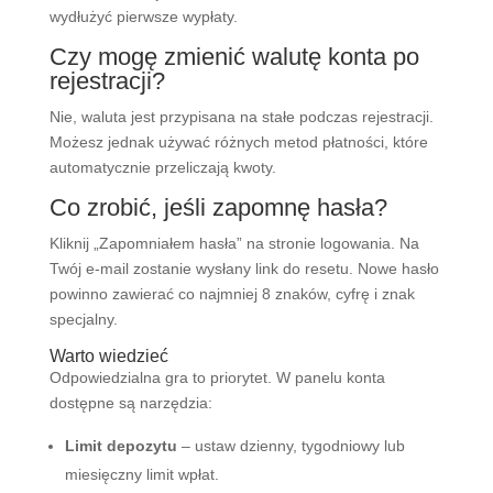
wydłużyć pierwsze wypłaty.
Czy mogę zmienić walutę konta po
rejestracji?
Nie, waluta jest przypisana na stałe podczas rejestracji.
Możesz jednak używać różnych metod płatności, które
automatycznie przeliczają kwoty.
Co zrobić, jeśli zapomnę hasła?
Kliknij „Zapomniałem hasła” na stronie logowania. Na
Twój e-mail zostanie wysłany link do resetu. Nowe hasło
powinno zawierać co najmniej 8 znaków, cyfrę i znak
specjalny.
Warto wiedzieć
Odpowiedzialna gra to priorytet. W panelu konta
dostępne są narzędzia:
Limit depozytu
– ustaw dzienny, tygodniowy lub
miesięczny limit wpłat.