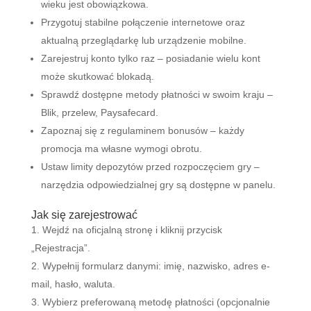
wieku jest obowiązkowa.
Przygotuj stabilne połączenie internetowe oraz
aktualną przeglądarkę lub urządzenie mobilne.
Zarejestruj konto tylko raz – posiadanie wielu kont
może skutkować blokadą.
Sprawdź dostępne metody płatności w swoim kraju –
Blik, przelew, Paysafecard.
Zapoznaj się z regulaminem bonusów – każdy
promocja ma własne wymogi obrotu.
Ustaw limity depozytów przed rozpoczęciem gry –
narzędzia odpowiedzialnej gry są dostępne w panelu.
Jak się zarejestrować
Wejdź na oficjalną stronę i kliknij przycisk
„Rejestracja”.
Wypełnij formularz danymi: imię, nazwisko, adres e-
mail, hasło, waluta.
Wybierz preferowaną metodę płatności (opcjonalnie