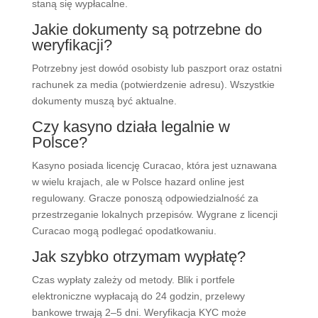
staną się wypłacalne.
Jakie dokumenty są potrzebne do
weryfikacji?
Potrzebny jest dowód osobisty lub paszport oraz ostatni
rachunek za media (potwierdzenie adresu). Wszystkie
dokumenty muszą być aktualne.
Czy kasyno działa legalnie w
Polsce?
Kasyno posiada licencję Curacao, która jest uznawana
w wielu krajach, ale w Polsce hazard online jest
regulowany. Gracze ponoszą odpowiedzialność za
przestrzeganie lokalnych przepisów. Wygrane z licencji
Curacao mogą podlegać opodatkowaniu.
Jak szybko otrzymam wypłatę?
Czas wypłaty zależy od metody. Blik i portfele
elektroniczne wypłacają do 24 godzin, przelewy
bankowe trwają 2–5 dni. Weryfikacja KYC może