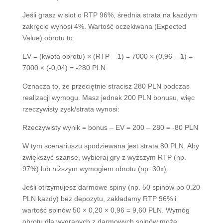
Jeśli grasz w slot o RTP 96%, średnia strata na każdym
zakręcie wynosi 4%. Wartość oczekiwana (Expected
Value) obrotu to:
EV = (kwota obrotu) × (RTP – 1) = 7000 × (0,96 – 1) =
7000 × (-0,04) = -280 PLN
Oznacza to, że przeciętnie stracisz 280 PLN podczas
realizacji wymogu. Masz jednak 200 PLN bonusu, więc
rzeczywisty zysk/strata wynosi:
Rzeczywisty wynik = bonus – EV = 200 – 280 = -80 PLN
W tym scenariuszu spodziewana jest strata 80 PLN. Aby
zwiększyć szanse, wybieraj gry z wyższym RTP (np.
97%) lub niższym wymogiem obrotu (np. 30x).
Jeśli otrzymujesz darmowe spiny (np. 50 spinów po 0,20
PLN każdy) bez depozytu, zakładamy RTP 96% i
wartość spinów 50 × 0,20 × 0,96 = 9,60 PLN. Wymóg
obrotu dla wygranych z darmowych spinów może