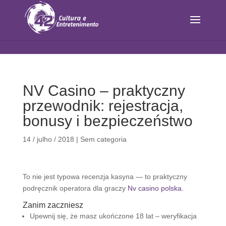
NV Casino – praktyczny
przewodnik: rejestracja,
bonusy i bezpieczeństwo
14 / julho / 2018
|
Sem categoria
To nie jest typowa recenzja kasyna — to praktyczny
podręcznik operatora dla graczy
Nv casino polska
.
Zanim zaczniesz
Upewnij się, że masz ukończone 18 lat – weryfikacja