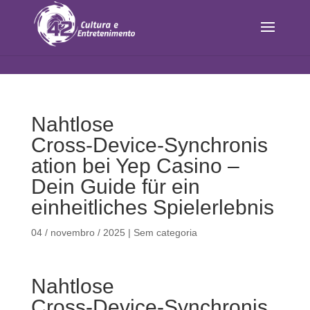
Nahtlose
Cross‑Device‑Synchronis
ation bei Yep Casino –
Dein Guide für ein
einheitliches Spielerlebnis
04 / novembro / 2025
|
Sem categoria
Nahtlose
Cross‑Device‑Synchronis