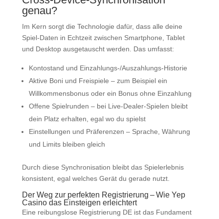
genau?
Im Kern sorgt die Technologie dafür, dass alle deine
Spiel‑Daten in Echtzeit zwischen Smartphone, Tablet
und Desktop ausgetauscht werden. Das umfasst:
Kontostand und Einzahlungs‑/Auszahlungs‑Historie
Aktive Boni und Freispiele – zum Beispiel ein
Willkommensbonus oder ein Bonus ohne Einzahlung
Offene Spielrunden – bei Live‑Dealer‑Spielen bleibt
dein Platz erhalten, egal wo du spielst
Einstellungen und Präferenzen – Sprache, Währung
und Limits bleiben gleich
Durch diese Synchronisation bleibt das Spielerlebnis
konsistent, egal welches Gerät du gerade nutzt.
Der Weg zur perfekten Registrierung – Wie Yep
Casino das Einsteigen erleichtert
Eine reibungslose Registrierung DE ist das Fundament