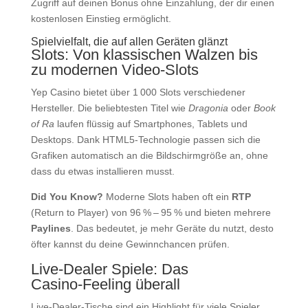
Zugriff auf deinen Bonus ohne Einzahlung, der dir einen
kostenlosen Einstieg ermöglicht.
Spielvielfalt, die auf allen Geräten glänzt
Slots: Von klassischen Walzen bis
zu modernen Video‑Slots
Yep Casino bietet über 1 000 Slots verschiedener
Hersteller. Die beliebtesten Titel wie
Dragonia
oder
Book
of Ra
laufen flüssig auf Smartphones, Tablets und
Desktops. Dank HTML5‑Technologie passen sich die
Grafiken automatisch an die Bildschirmgröße an, ohne
dass du etwas installieren musst.
Did You Know?
Moderne Slots haben oft ein
RTP
(Return to Player) von 96 % – 95 % und bieten mehrere
Paylines
. Das bedeutet, je mehr Geräte du nutzt, desto
öfter kannst du deine Gewinnchancen prüfen.
Live‑Dealer Spiele: Das
Casino‑Feeling überall
Live‑Dealer‑Tische sind ein Highlight für viele Spieler.