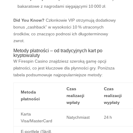
bakaratowe z nagrodami sięgającymi 10 000 zł.
Did You Know?
Członkowie VIP otrzymują dodatkowy
bonus „cashback” w wysokości 10 % utraconych
środków, co znacząco podnosi ich długoterminowy
zwrot.
Metody płatności – od tradycyjnych kart po
kryptowaluty
W Firespin Casino znajdziesz szeroką gamę opcji
płatności, co jest kluczowe dla płynności gry. Poniższa
tabela podsumowuje najpopularniejsze metody:
Czas
Czas
Metoda
realizacji
realizacji
płatności
wpłaty
wypłaty
Karta
Natychmiast
24 h
Visa/MasterCard
E‑portfele (Skrill,