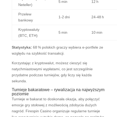
5 min
12 h
Neteller)
Przelew
1‑2 dni
24‑48 h
bankowy
Kryptowaluty
5 min
10 min
(BTC, ETH)
Statystyka:
68 % polskich graczy wybiera e‑portfele ze
względu na szybkość transakcji.
Korzystając z kryptowalut, możesz cieszyć się
natychmiastowymi wypłatami, co jest szczególnie
przydatne podczas turniejów, gdy liczy się każda
sekunda.
Turnieje bakaratowe – rywalizacja na najwyższym
poziomie
Turnieje w bakarat to doskonała okazja, aby połączyć
emocje gry stołowej z możliwością zdobycia dużych
nagród. Firespin Casino organizuje regularne turnieje