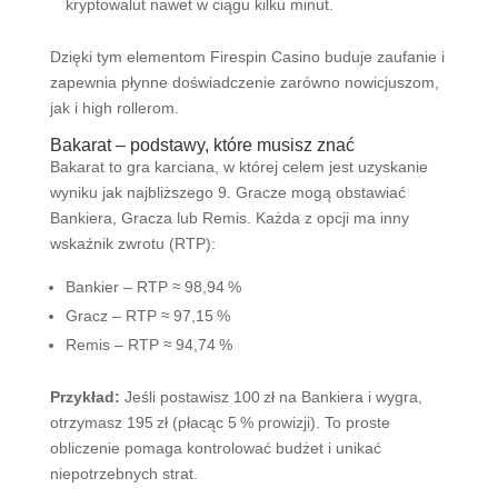
kryptowalut nawet w ciągu kilku minut.
Dzięki tym elementom Firespin Casino buduje zaufanie i
zapewnia płynne doświadczenie zarówno nowicjuszom,
jak i high rollerom.
Bakarat – podstawy, które musisz znać
Bakarat to gra karciana, w której celem jest uzyskanie
wyniku jak najbliższego 9. Gracze mogą obstawiać
Bankiera, Gracza lub Remis. Każda z opcji ma inny
wskaźnik zwrotu (RTP):
Bankier – RTP ≈ 98,94 %
Gracz – RTP ≈ 97,15 %
Remis – RTP ≈ 94,74 %
Przykład:
Jeśli postawisz 100 zł na Bankiera i wygra,
otrzymasz 195 zł (płacąc 5 % prowizji). To proste
obliczenie pomaga kontrolować budżet i unikać
niepotrzebnych strat.