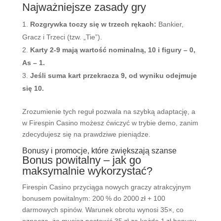
Najważniejsze zasady gry
Rozgrywka toczy się w trzech rękach:
Bankier,
Gracz i Trzeci (tzw. „Tie”).
Karty 2‑9 mają wartość nominalną, 10 i figury – 0,
As – 1.
Jeśli suma kart przekracza 9, od wyniku odejmuje
się 10.
Zrozumienie tych reguł pozwala na szybką adaptację, a
w Firespin Casino możesz ćwiczyć w trybie demo, zanim
zdecydujesz się na prawdziwe pieniądze.
Bonusy i promocje, które zwiększają szanse
Bonus powitalny – jak go
maksymalnie wykorzystać?
Firespin Casino przyciąga nowych graczy atrakcyjnym
bonusem powitalnym: 200 % do 2000 zł + 100
darmowych spinów. Warunek obrotu wynosi 35×, co