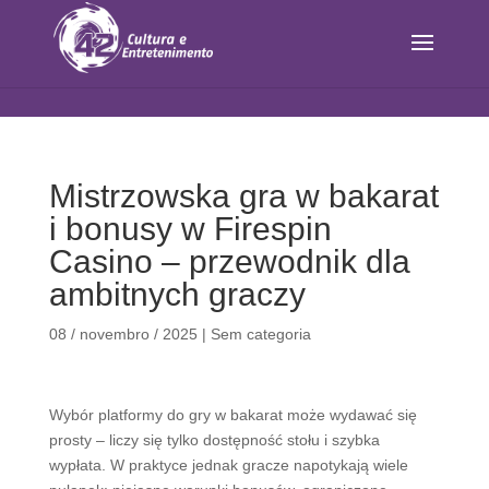
Mistrzowska gra w bakarat
i bonusy w Firespin
Casino – przewodnik dla
ambitnych graczy
08 / novembro / 2025
|
Sem categoria
Wybór platformy do gry w bakarat może wydawać się
prosty – liczy się tylko dostępność stołu i szybka
wypłata. W praktyce jednak gracze napotykają wiele