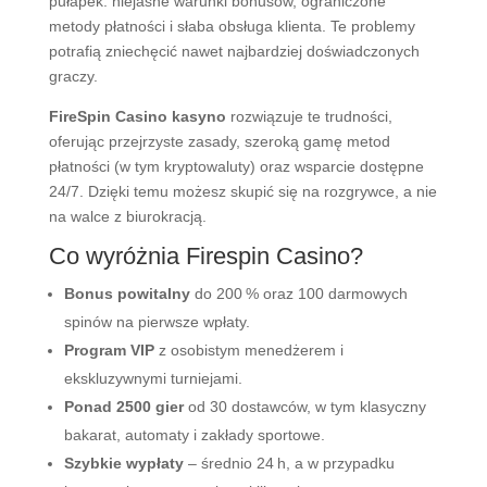
pułapek: niejasne warunki bonusów, ograniczone
metody płatności i słaba obsługa klienta. Te problemy
potrafią zniechęcić nawet najbardziej doświadczonych
graczy.
FireSpin Casino kasyno
rozwiązuje te trudności,
oferując przejrzyste zasady, szeroką gamę metod
płatności (w tym kryptowaluty) oraz wsparcie dostępne
24/7. Dzięki temu możesz skupić się na rozgrywce, a nie
na walce z biurokracją.
Co wyróżnia Firespin Casino?
Bonus powitalny
do 200 % oraz 100 darmowych
spinów na pierwsze wpłaty.
Program VIP
z osobistym menedżerem i
ekskluzywnymi turniejami.
Ponad 2500 gier
od 30 dostawców, w tym klasyczny
bakarat, automaty i zakłady sportowe.
Szybkie wypłaty
– średnio 24 h, a w przypadku