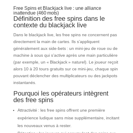
Free Spins et Blackjack live : une alliance
inattendue (460 mots)
Définition des free spins dans le
contexte du blackjack live
Dans le blackjack live, les free spins ne concernent pas
directement la main de cartes. Ils s’appliquent
généralement aux side‑bets : un mini‑jeu de roue ou de
machine à sous qui s’active après une main particulière
(par exemple, un « Blackjack » naturel). Le joueur reçoit
alors 10 à 20 tours gratuits sur ce mini‑jeu, chaque spin
pouvant déclencher des multiplicateurs ou des jackpots
instantanés.
Pourquoi les opérateurs intègrent
des free spins
Attractivité : les free spins offrent une première
expérience ludique sans mise supplémentaire, incitant
les nouveaux venus à rester.