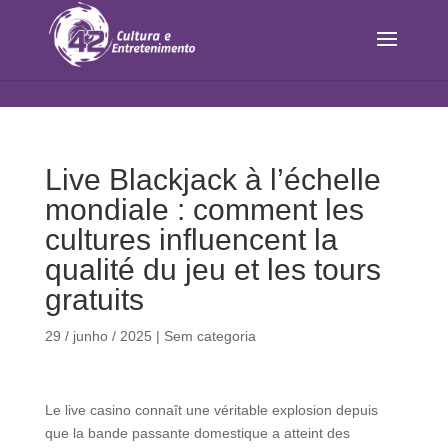
Live Blackjack à l’échelle
mondiale : comment les
cultures influencent la
qualité du jeu et les tours
gratuits
29 / junho / 2025
|
Sem categoria
Le live casino connaît une véritable explosion depuis
que la bande passante domestique a atteint des