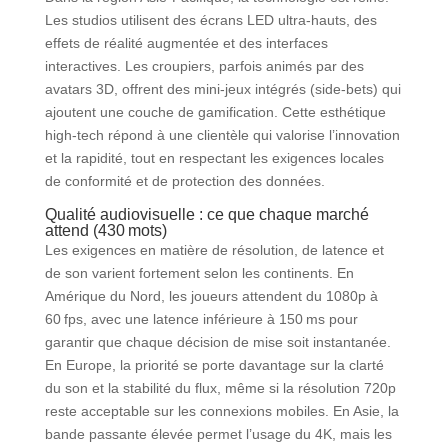
Les studios utilisent des écrans LED ultra‑hauts, des
effets de réalité augmentée et des interfaces
interactives. Les croupiers, parfois animés par des
avatars 3D, offrent des mini‑jeux intégrés (side‑bets) qui
ajoutent une couche de gamification. Cette esthétique
high‑tech répond à une clientèle qui valorise l’innovation
et la rapidité, tout en respectant les exigences locales
de conformité et de protection des données.
Qualité audiovisuelle : ce que chaque marché
attend (430 mots)
Les exigences en matière de résolution, de latence et
de son varient fortement selon les continents. En
Amérique du Nord, les joueurs attendent du 1080p à
60 fps, avec une latence inférieure à 150 ms pour
garantir que chaque décision de mise soit instantanée.
En Europe, la priorité se porte davantage sur la clarté
du son et la stabilité du flux, même si la résolution 720p
reste acceptable sur les connexions mobiles. En Asie, la
bande passante élevée permet l’usage du 4K, mais les