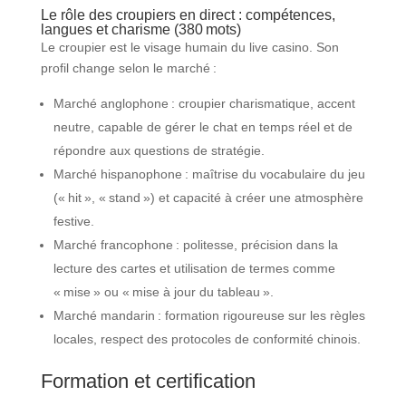
Le rôle des croupiers en direct : compétences,
langues et charisme (380 mots)
Le croupier est le visage humain du live casino. Son
profil change selon le marché :
Marché anglophone : croupier charismatique, accent
neutre, capable de gérer le chat en temps réel et de
répondre aux questions de stratégie.
Marché hispanophone : maîtrise du vocabulaire du jeu
(« hit », « stand ») et capacité à créer une atmosphère
festive.
Marché francophone : politesse, précision dans la
lecture des cartes et utilisation de termes comme
« mise » ou « mise à jour du tableau ».
Marché mandarin : formation rigoureuse sur les règles
locales, respect des protocoles de conformité chinois.
Formation et certification