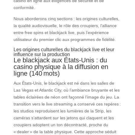
casino en ligne aux exigences de sécurité et de
conformité.
Nous aborderons cinq sections : les origines culturelles,
la qualité audiovisuelle, le rôle des croupiers, l’alliance
entre free spins et blackjack live, puis l’expérience
utilisateur du premier clic aux programmes de fidélité.
Les origines culturelles du blackjack live et leur
influence sur la production
Le blackjack aux États‑Unis : du
casino physique à la diffusion en
ligne (140 mots)
Aux États‑Unis, le blackjack est né dans les salles de
Las Vegas et Atlantic City, où l’ambiance bruyante et les
tables éclairées de néon ont façonné l’image du jeu. La
transition vers le live streaming a conservé ces repères :
les studios reproduisent les lumières de la Strip, les
caméras s’attardent sur les jetons qui claquent et les
croupiers adoptent un ton décontracté, proche du
« dealer » de la table physique. Cette approche séduit