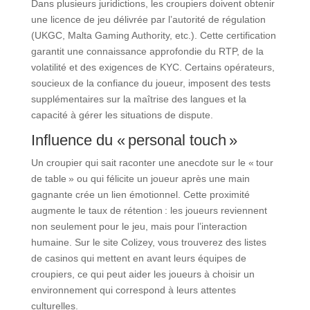
Dans plusieurs juridictions, les croupiers doivent obtenir
une licence de jeu délivrée par l’autorité de régulation
(UKGC, Malta Gaming Authority, etc.). Cette certification
garantit une connaissance approfondie du RTP, de la
volatilité et des exigences de KYC. Certains opérateurs,
soucieux de la confiance du joueur, imposent des tests
supplémentaires sur la maîtrise des langues et la
capacité à gérer les situations de dispute.
Influence du « personal touch »
Un croupier qui sait raconter une anecdote sur le « tour
de table » ou qui félicite un joueur après une main
gagnante crée un lien émotionnel. Cette proximité
augmente le taux de rétention : les joueurs reviennent
non seulement pour le jeu, mais pour l’interaction
humaine. Sur le site Colizey, vous trouverez des listes
de casinos qui mettent en avant leurs équipes de
croupiers, ce qui peut aider les joueurs à choisir un
environnement qui correspond à leurs attentes
culturelles.