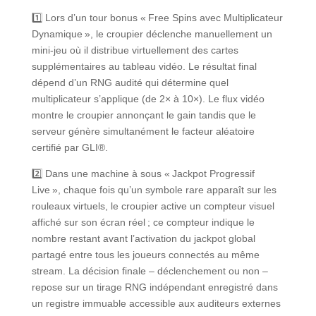
1️⃣ Lors d’un tour bonus « Free Spins avec Multiplicateur
Dynamique », le croupier déclenche manuellement un
mini‑jeu où il distribue virtuellement des cartes
supplémentaires au tableau vidéo. Le résultat final
dépend d’un RNG audité qui détermine quel
multiplicateur s’applique (de 2× à 10×). Le flux vidéo
montre le croupier annonçant le gain tandis que le
serveur génère simultanément le facteur aléatoire
certifié par GLI®.
2️⃣ Dans une machine à sous « Jackpot Progressif
Live », chaque fois qu’un symbole rare apparaît sur les
rouleaux virtuels, le croupier active un compteur visuel
affiché sur son écran réel ; ce compteur indique le
nombre restant avant l’activation du jackpot global
partagé entre tous les joueurs connectés au même
stream. La décision finale – déclenchement ou non –
repose sur un tirage RNG indépendant enregistré dans
un registre immuable accessible aux auditeurs externes