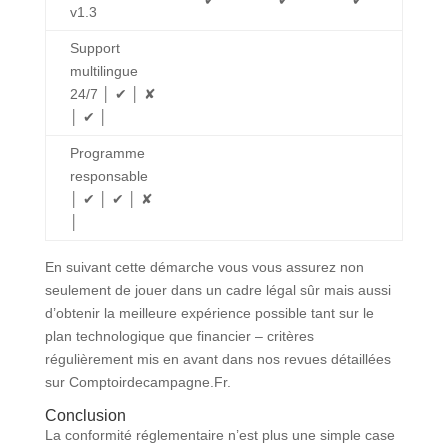
✔︎
✔︎
✔︎
v1.3
Support
multilingue
24/7 │ ✔︎ │ ✘
│ ✔︎ │
Programme
responsable
│ ✔︎ │ ✔︎ │ ✘
│
En suivant cette démarche vous vous assurez non
seulement de jouer dans un cadre légal sûr mais aussi
d’obtenir la meilleure expérience possible tant sur le
plan technologique que financier – critères
régulièrement mis en avant dans nos revues détaillées
sur Comptoirdecampagne.Fr.​
Conclusion
La conformité réglementaire n’est plus une simple case