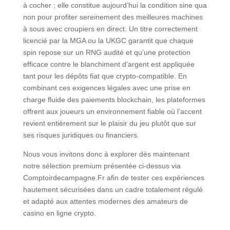
à cocher ; elle constitue aujourd’hui la condition sine qua
non pour profiter sereinement des meilleures machines
à sous avec croupiers en direct. Un titre correctement
licencié par la MGA ou la UKGC garantit que chaque
spin repose sur un RNG audité et qu’une protection
efficace contre le blanchiment d’argent est appliquée
tant pour les dépôts fiat que crypto‑compatible. En
combinant ces exigences légales avec une prise en
charge fluide des paiements blockchain, les plateformes
offrent aux joueurs un environnement fiable où l’accent
revient entièrement sur le plaisir du jeu plutôt que sur
ses risques juridiques ou financiers.
Nous vous invitons donc à explorer dès maintenant
notre sélection premium présentée ci‑dessus via
Comptoirdecampagne.Fr afin de tester ces expériences
hautement sécurisées dans un cadre totalement régulé
et adapté aux attentes modernes des amateurs de
casino en ligne crypto.​