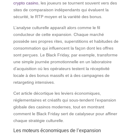
crypto casino
, les joueurs se tournent souvent vers des
sites de comparaison indépendants qui évaluent la
sécurité, le RTP moyen et la variété des bonus.
L’analyse culturelle apparaît alors comme le fil
conducteur de cette expansion. Chaque marché
possède ses propres rites, superstitions et habitudes de
consommation qui influencent la façon dont les offres
sont perçues. Le Black Friday, par exemple, transforme
une simple journée promotionnelle en un laboratoire
d’acquisition où les opérateurs testent la réceptivité
locale à des bonus massifs et à des campagnes de
retargeting intensives.
Cet article décortique les leviers économiques,
réglementaires et créatifs qui sous-tendent l’expansion
globale des casinos modernes, tout en montrant
comment le Black Friday sert de catalyseur pour affiner
chaque stratégie culturelle.
Les moteurs économiques de l’expansion