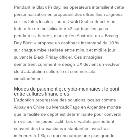
Pendant le Black Friday, les opérateurs intensifient cette
personnalisation en proposant des offres flash alignées
sur les fêtes locales : un « Diwali Double Boost » en
Inde offre un multiplicateur x2 sur tous les gains
pendant six heures, alors qu’en Australie un « Boxing
Day Blast » propose un cashback instantané de 10 %
sur chaque mise réalisée entre minuit et midi le jour
suivant le Black Friday officiel. Ces stratégies
démontrent comment le design UX devient un vecteur
clé d’adaptation culturelle et commerciale
simultanément.
Modes de paiement et crypto‑monnaies : le pont
entre cultures financières
L’adoption progressive des solutions locales comme
Alipay en Chine ou MercadoPago en Argentine montre
que la facilité de dépôt est déterminante pour convertir
un visiteur en joueur actif. Les e‑wallets permettent
souvent des transactions instantanées avec frais
inférieurs à 1 %, ce qui encourage une plus grande