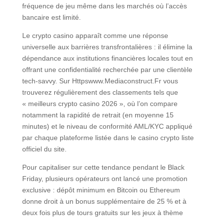
fréquence de jeu même dans les marchés où l’accès
bancaire est limité.
Le crypto casino apparaît comme une réponse
universelle aux barrières transfrontalières : il élimine la
dépendance aux institutions financières locales tout en
offrant une confidentialité recherchée par une clientèle
tech‑savvy. Sur Httpswww.Mediaconstruct.Fr vous
trouverez régulièrement des classements tels que
« meilleurs crypto casino 2026 », où l’on compare
notamment la rapidité de retrait (en moyenne 15
minutes) et le niveau de conformité AML/KYC appliqué
par chaque plateforme listée dans le casino crypto liste
officiel du site.
Pour capitaliser sur cette tendance pendant le Black
Friday, plusieurs opérateurs ont lancé une promotion
exclusive : dépôt minimum en Bitcoin ou Ethereum
donne droit à un bonus supplémentaire de 25 % et à
deux fois plus de tours gratuits sur les jeux à thème