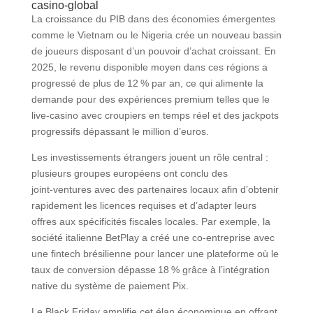
casino‑global
La croissance du PIB dans des économies émergentes
comme le Vietnam ou le Nigeria crée un nouveau bassin
de joueurs disposant d’un pouvoir d’achat croissant. En
2025, le revenu disponible moyen dans ces régions a
progressé de plus de 12 % par an, ce qui alimente la
demande pour des expériences premium telles que le
live‑casino avec croupiers en temps réel et des jackpots
progressifs dépassant le million d’euros.
Les investissements étrangers jouent un rôle central :
plusieurs groupes européens ont conclu des
joint‑ventures avec des partenaires locaux afin d’obtenir
rapidement les licences requises et d’adapter leurs
offres aux spécificités fiscales locales. Par exemple, la
société italienne BetPlay a créé une co‑entreprise avec
une fintech brésilienne pour lancer une plateforme où le
taux de conversion dépasse 18 % grâce à l’intégration
native du système de paiement Pix.
Le Black Friday amplifie cet élan économique en offrant