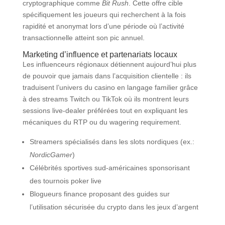
cryptographique comme
Bit Rush
. Cette offre cible
spécifiquement les joueurs qui recherchent à la fois
rapidité et anonymat lors d’une période où l’activité
transactionnelle atteint son pic annuel.
Marketing d’influence et partenariats locaux
Les influenceurs régionaux détiennent aujourd’hui plus
de pouvoir que jamais dans l’acquisition clientelle : ils
traduisent l’univers du casino en langage familier grâce
à des streams Twitch ou TikTok où ils montrent leurs
sessions live‑dealer préférées tout en expliquant les
mécaniques du RTP ou du wagering requirement.
Streamers spécialisés dans les slots nordiques (ex.:
NordicGamer
)
Célébrités sportives sud‑américaines sponsorisant
des tournois poker live
Blogueurs finance proposant des guides sur
l’utilisation sécurisée du crypto dans les jeux d’argent