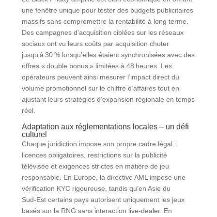
une fenêtre unique pour tester des budgets publicitaires
massifs sans compromettre la rentabilité à long terme.
Des campagnes d’acquisition ciblées sur les réseaux
sociaux ont vu leurs coûts par acquisition chuter
jusqu’à 30 % lorsqu’elles étaient synchronisées avec des
offres « double bonus » limitées à 48 heures. Les
opérateurs peuvent ainsi mesurer l’impact direct du
volume promotionnel sur le chiffre d’affaires tout en
ajustant leurs stratégies d’expansion régionale en temps
réel.
Adaptation aux réglementations locales – un défi
culturel
Chaque juridiction impose son propre cadre légal :
licences obligatoires, restrictions sur la publicité
télévisée et exigences strictes en matière de jeu
responsable. En Europe, la directive AML impose une
vérification KYC rigoureuse, tandis qu’en Asie du
Sud‑Est certains pays autorisent uniquement les jeux
basés sur la RNG sans interaction live‑dealer. En