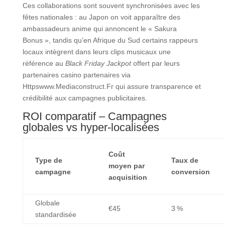
Ces collaborations sont souvent synchronisées avec les
fêtes nationales : au Japon on voit apparaître des
ambassadeurs anime qui annoncent le « Sakura
Bonus », tandis qu’en Afrique du Sud certains rappeurs
locaux intègrent dans leurs clips musicaux une
référence au
Black Friday Jackpot
offert par leurs
partenaires casino partenaires via
Httpswww.Mediaconstruct.Fr qui assure transparence et
crédibilité aux campagnes publicitaires.
ROI comparatif – Campagnes
globales vs hyper‑localisées
Coût
Type de
Taux de
moyen par
campagne
conversion
acquisition
Globale
€45
3 %
standardisée