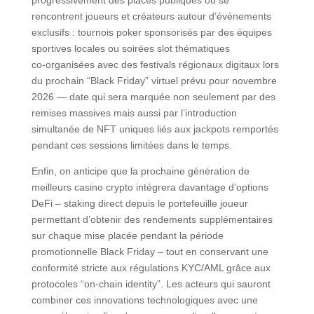
progressivement des places publiques où se
rencontrent joueurs et créateurs autour d’événements
exclusifs : tournois poker sponsorisés par des équipes
sportives locales ou soirées slot thématiques
co‑organisées avec des festivals régionaux digitaux lors
du prochain “Black Friday” virtuel prévu pour novembre
2026 — date qui sera marquée non seulement par des
remises massives mais aussi par l’introduction
simultanée de NFT uniques liés aux jackpots remportés
pendant ces sessions limitées dans le temps.
Enfin, on anticipe que la prochaine génération de
meilleurs casino crypto intégrera davantage d’options
DeFi – staking direct depuis le portefeuille joueur
permettant d’obtenir des rendements supplémentaires
sur chaque mise placée pendant la période
promotionnelle Black Friday – tout en conservant une
conformité stricte aux régulations KYC/AML grâce aux
protocoles “on‑chain identity”. Les acteurs qui sauront
combiner ces innovations technologiques avec une