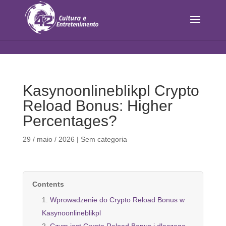
Kasynoonlineblikpl Crypto
Reload Bonus: Higher
Percentages?
29 / maio / 2026
|
Sem categoria
Contents
Wprowadzenie do Crypto Reload Bonus w
Kasynoonlineblikpl