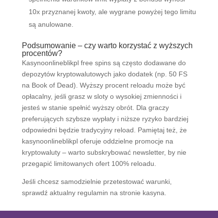
10x przyznanej kwoty, ale wygrane powyżej tego limitu
są anulowane.
Podsumowanie – czy warto korzystać z wyższych
procentów?
Kasynoonlineblikpl free spins są często dodawane do
depozytów kryptowalutowych jako dodatek (np. 50 FS
na Book of Dead). Wyższy procent reloadu może być
opłacalny, jeśli grasz w sloty o wysokiej zmienności i
jesteś w stanie spełnić wyższy obrót. Dla graczy
preferujących szybsze wypłaty i niższe ryzyko bardziej
odpowiedni będzie tradycyjny reload. Pamiętaj też, że
kasynoonlineblikpl oferuje oddzielne promocje na
kryptowaluty – warto subskrybować newsletter, by nie
przegapić limitowanych ofert 100% reloadu.
Jeśli chcesz samodzielnie przetestować warunki,
sprawdź aktualny regulamin na stronie kasyna.