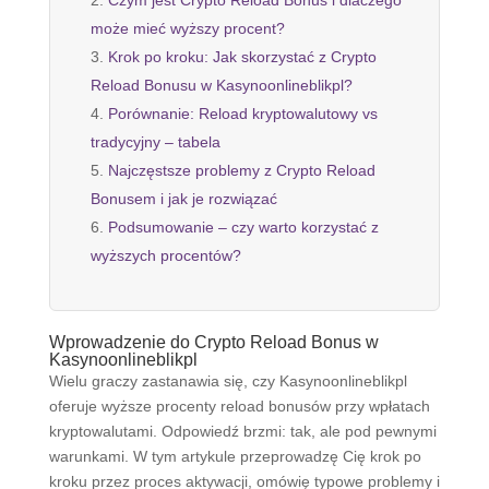
Czym jest Crypto Reload Bonus i dlaczego
może mieć wyższy procent?
Krok po kroku: Jak skorzystać z Crypto
Reload Bonusu w Kasynoonlineblikpl?
Porównanie: Reload kryptowalutowy vs
tradycyjny – tabela
Najczęstsze problemy z Crypto Reload
Bonusem i jak je rozwiązać
Podsumowanie – czy warto korzystać z
wyższych procentów?
Wprowadzenie do Crypto Reload Bonus w
Kasynoonlineblikpl
Wielu graczy zastanawia się, czy Kasynoonlineblikpl
oferuje wyższe procenty reload bonusów przy wpłatach
kryptowalutami. Odpowiedź brzmi: tak, ale pod pewnymi
warunkami. W tym artykule przeprowadzę Cię krok po
kroku przez proces aktywacji, omówię typowe problemy i