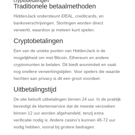
cryptobetalingen
Traditionele betaalmethoden
HiddenJack ondersteunt iDEAL, creditcards, en
bankoverschrijvingen. Stortingen worden direct
verwerkt, waardoor je meteen kunt spelen.
Cryptobetalingen
Een van de unieke punten van HiddenJack is de
mogelijkheid om met Bitcoin, Ethereum en andere
cryptomunten te betalen. Dit biedt anonimiteit en vaak
nog snellere verwerkingstijden. Voor spelers die waarde
hechten aan privacy is dit een groot voordeel.
Uitbetalingstijd
De site belooft uitbetalingen binnen 24 uur. In de praktijk
bevestigt de klantenservice dat de meeste verzoeken
binnen 12 uur worden afgehandeld, tenzij extra
verificatie nodig is. Andere casino’s kunnen 48‑72 uur
nodig hebben, vooral bij grotere bedragen.