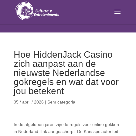
Hoe HiddenJack Casino
zich aanpast aan de
nieuwste Nederlandse
gokregels en wat dat voor
jou betekent
05 / abril / 2026
|
Sem categoria
In de afgelopen jaren zijn de regels voor online gokken
in Nederland flink aangescherpt. De Kansspelautoriteit