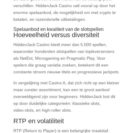
verschillen. HiddenJack Casino valt vooral op door het
enorme spelaanbod, de mogelijkheid om met crypto te
betalen, en razendsnelle uitbetalingen.
Spelaanbod en kwaliteit van de slotspellen
Hoeveelheid versus diversiteit
HiddenJack Casino biedt meer dan 5.000 spellen,
waaronder honderden slotspellen van topleveranciers
als NetEnt, Microgaming en Pragmatic Play. Voor
spelers die graag variatie zoeken, betekent dit een
constante stroom nieuwe titels en progressieve jackpots.
In vergelijking met Casino A, dat zich richt op een kleiner
maar curater assortiment, kan een te groot aanbod
overweldigend zijn voor beginners. HiddenJack lost dit
op door duidelijke categorieën: klassieke slots,
video‑slots, en high‑roller slots.
RTP en volatiliteit
RTP (Return to Player) is een belangrijke maatstaf.