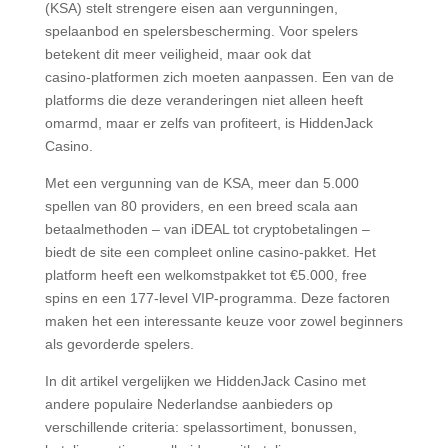
(KSA) stelt strengere eisen aan vergunningen,
spelaanbod en spelersbescherming. Voor spelers
betekent dit meer veiligheid, maar ook dat
casino‑platformen zich moeten aanpassen. Een van de
platforms die deze veranderingen niet alleen heeft
omarmd, maar er zelfs van profiteert, is HiddenJack
Casino.
Met een vergunning van de KSA, meer dan 5.000
spellen van 80 providers, en een breed scala aan
betaalmethoden – van iDEAL tot cryptobetalingen –
biedt de site een compleet online casino‑pakket. Het
platform heeft een welkomstpakket tot €5.000, free
spins en een 177‑level VIP‑programma. Deze factoren
maken het een interessante keuze voor zowel beginners
als gevorderde spelers.
In dit artikel vergelijken we HiddenJack Casino met
andere populaire Nederlandse aanbieders op
verschillende criteria: spelassortiment, bonussen,