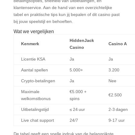
betalingsopties, snelheid van uitbetalingen, en
klantenservice. Aan de hand van een overzichtelijke
tabel en praktische tips kun jij bepalen of dit casino past
bij jouw speelstijl en behoeften.
Wat we vergelijken
HiddenJack
Kenmerk
Casino A
Casino
Licentie KSA
Ja
Ja
Aantal spellen
5.000+
3.200
Crypto‑betalingen
Ja
Nee
Maximale
€5.000 +
€2.500
welkomstbonus
spins
Uitbetalingstijd
≤ 24 uur
2‑3 dagen
Live chat support
24/7
9‑17 uur
De tabel geeft een snelle indruk van de belangrijkste