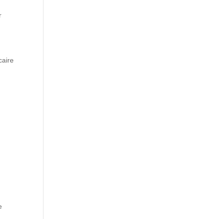
r
caire
e