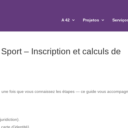
A 42
Projetos
Serviço
Sport – Inscription et calculs de
e une fois que vous connaissez les étapes — ce guide vous accompag
uridiction).
carte d’identité).