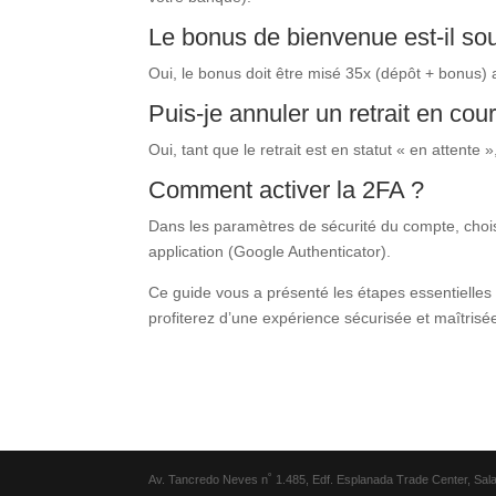
Le bonus de bienvenue est-il so
Oui, le bonus doit être misé 35x (dépôt + bonus) a
Puis-je annuler un retrait en cou
Oui, tant que le retrait est en statut « en attente
Comment activer la 2FA ?
Dans les paramètres de sécurité du compte, choisis
application (Google Authenticator).
Ce guide vous a présenté les étapes essentielle
profiterez d’une expérience sécurisée et maîtrisé
Av. Tancredo Neves n˚ 1.485, Edf. Esplanada Trade Center, Sal