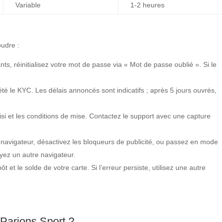
Variable
1-2 heures
oudre :
ants, réinitialisez votre mot de passe via « Mot de passe oublié ». Si le
é le KYC. Les délais annoncés sont indicatifs ; après 5 jours ouvrés,
isi et les conditions de mise. Contactez le support avec une capture
navigateur, désactivez les bloqueurs de publicité, ou passez en mode
ayez un autre navigateur.
ôt et le solde de votre carte. Si l’erreur persiste, utilisez une autre
Parions Sport ?