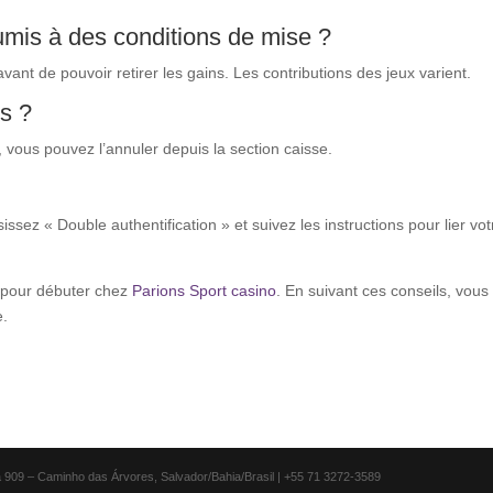
umis à des conditions de mise ?
vant de pouvoir retirer les gains. Les contributions des jeux varient.
rs ?
 », vous pouvez l’annuler depuis la section caisse.
sez « Double authentification » et suivez les instructions pour lier vot
s pour débuter chez
Parions Sport casino
. En suivant ces conseils, vous
e.
a 909 – Caminho das Árvores, Salvador/Bahia/Brasil | +55 71 3272-3589