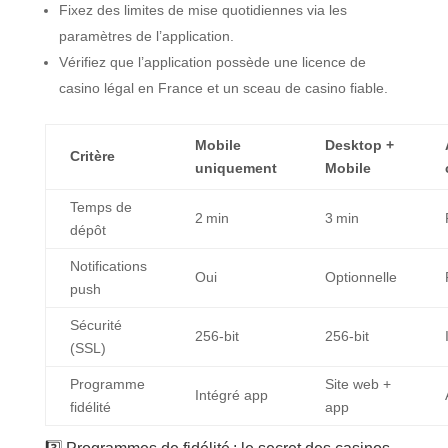
Fixez des limites de mise quotidiennes via les
paramètres de l’application.
Vérifiez que l’application possède une licence de
casino légal en France et un sceau de casino fiable.
Mobile
Desktop +
Critère
uniquement
Mobile
Temps de
2 min
3 min
dépôt
Notifications
Oui
Optionnelle
push
Sécurité
256‑bit
256‑bit
(SSL)
Programme
Site web +
Intégré app
fidélité
app