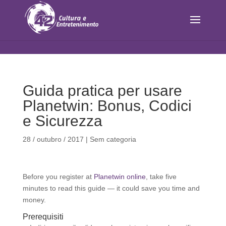
Guida pratica per usare
Planetwin: Bonus, Codici
e Sicurezza
28 / outubro / 2017
|
Sem categoria
Before you register at
Planetwin online
, take five
minutes to read this guide — it could save you time and
money.
Prerequisiti