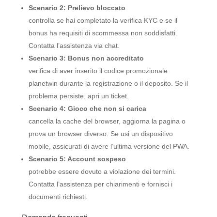
Scenario 2: Prelievo bloccato
controlla se hai completato la verifica KYC e se il
bonus ha requisiti di scommessa non soddisfatti.
Contatta l’assistenza via chat.
Scenario 3: Bonus non accreditato
verifica di aver inserito il codice promozionale
planetwin durante la registrazione o il deposito. Se il
problema persiste, apri un ticket.
Scenario 4: Gioco che non si carica
cancella la cache del browser, aggiorna la pagina o
prova un browser diverso. Se usi un dispositivo
mobile, assicurati di avere l’ultima versione del PWA.
Scenario 5: Account sospeso
potrebbe essere dovuto a violazione dei termini.
Contatta l’assistenza per chiarimenti e fornisci i
documenti richiesti.