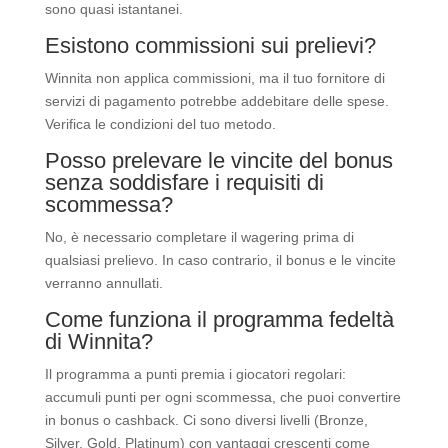
sono quasi istantanei.
Esistono commissioni sui prelievi?
Winnita non applica commissioni, ma il tuo fornitore di
servizi di pagamento potrebbe addebitare delle spese.
Verifica le condizioni del tuo metodo.
Posso prelevare le vincite del bonus
senza soddisfare i requisiti di
scommessa?
No, è necessario completare il wagering prima di
qualsiasi prelievo. In caso contrario, il bonus e le vincite
verranno annullati.
Come funziona il programma fedeltà
di Winnita?
Il programma a punti premia i giocatori regolari:
accumuli punti per ogni scommessa, che puoi convertire
in bonus o cashback. Ci sono diversi livelli (Bronze,
Silver, Gold, Platinum) con vantaggi crescenti come