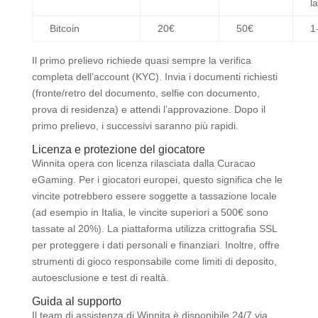
la
Bitcoin
20€
50€
1
Il primo prelievo richiede quasi sempre la verifica
completa dell’account (KYC). Invia i documenti richiesti
(fronte/retro del documento, selfie con documento,
prova di residenza) e attendi l’approvazione. Dopo il
primo prelievo, i successivi saranno più rapidi.
Licenza e protezione del giocatore
Winnita opera con licenza rilasciata dalla Curacao
eGaming. Per i giocatori europei, questo significa che le
vincite potrebbero essere soggette a tassazione locale
(ad esempio in Italia, le vincite superiori a 500€ sono
tassate al 20%). La piattaforma utilizza crittografia SSL
per proteggere i dati personali e finanziari. Inoltre, offre
strumenti di gioco responsabile come limiti di deposito,
autoesclusione e test di realtà.
Guida al supporto
Il team di assistenza di Winnita è disponibile 24/7 via