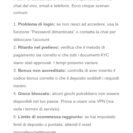
chat dal vivo, email e telefono. Ecco cinque scenari
comuni:
Problema di login:
se non riesci ad accedere, usa la
funzione “Password dimenticata” o contatta la chat per
sbloccare l’account.
Ritardo nel prelievo:
verifica che il metodo di
pagamento sia corretto e che tutti i documenti KYC
siano stati approvati. I tempi possono variare.
Bonus non accreditato:
controlla di aver inserito il
codice bonus corretto o che il deposito soddisfi i requisiti
minimi.
Gioco bloccato:
alcuni giochi potrebbero non essere
disponibili nel tuo paese. Prova a usare una VPN (ma
viola i termini di servizio).
Limite di scommessa raggiunto:
se hai impostato
limiti di deposito o puntata, attendi il reset
giornaliero/settimanale.