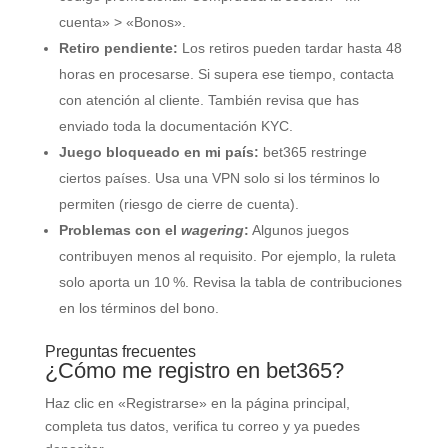
cuenta» > «Bonos».
Retiro pendiente:
Los retiros pueden tardar hasta 48
horas en procesarse. Si supera ese tiempo, contacta
con atención al cliente. También revisa que has
enviado toda la documentación KYC.
Juego bloqueado en mi país:
bet365 restringe
ciertos países. Usa una VPN solo si los términos lo
permiten (riesgo de cierre de cuenta).
Problemas con el
wagering
:
Algunos juegos
contribuyen menos al requisito. Por ejemplo, la ruleta
solo aporta un 10 %. Revisa la tabla de contribuciones
en los términos del bono.
Preguntas frecuentes
¿Cómo me registro en bet365?
Haz clic en «Registrarse» en la página principal,
completa tus datos, verifica tu correo y ya puedes