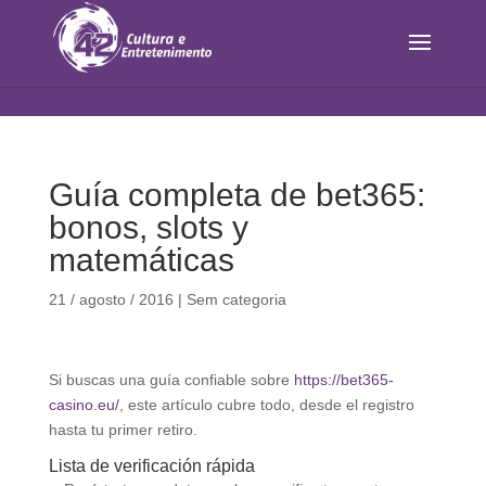
Guía completa de bet365:
bonos, slots y
matemáticas
21 / agosto / 2016
|
Sem categoria
Si buscas una guía confiable sobre
https://bet365-
casino.eu/
, este artículo cubre todo, desde el registro
hasta tu primer retiro.
Lista de verificación rápida