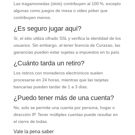
Las tragamonedas (slots) contribuyen al 100 %, excepto
algunas como juegos de mesa o video póker que
contribuyen menos.
¿Es seguro jugar aquí?
Sí, el sitio utiliza cifrado SSL y verifica la identidad de los
usuarios. Sin embargo, al tener licencia de Curazao, las
ganancias pueden estar sujetas a impuestos en tu país.
¿Cuánto tarda un retiro?
Los retiros con monederos electrónicos suelen
procesarse en 24 horas, mientras que las tarjetas
bancarias pueden tardar de 1 a 3 días.
¿Puedo tener más de una cuenta?
No, solo se permite una cuenta por persona, hogar o
dirección IP. Tener múltiples cuentas puede resultar en
el cierre de todas.
Vale la pena saber