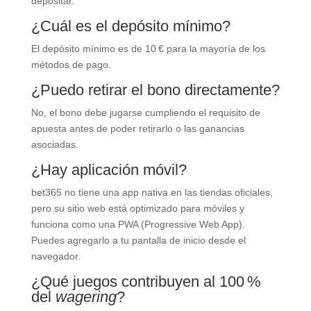
depositar.
¿Cuál es el depósito mínimo?
El depósito mínimo es de 10 € para la mayoría de los
métodos de pago.
¿Puedo retirar el bono directamente?
No, el bono debe jugarse cumpliendo el requisito de
apuesta antes de poder retirarlo o las ganancias
asociadas.
¿Hay aplicación móvil?
bet365 no tiene una app nativa en las tiendas oficiales,
pero su sitio web está optimizado para móviles y
funciona como una PWA (Progressive Web App).
Puedes agregarlo a tu pantalla de inicio desde el
navegador.
¿Qué juegos contribuyen al 100 %
del
wagering
?