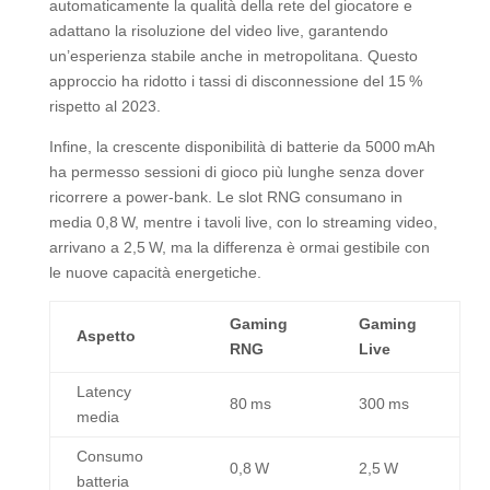
automaticamente la qualità della rete del giocatore e
adattano la risoluzione del video live, garantendo
un’esperienza stabile anche in metropolitana. Questo
approccio ha ridotto i tassi di disconnessione del 15 %
rispetto al 2023.
Infine, la crescente disponibilità di batterie da 5000 mAh
ha permesso sessioni di gioco più lunghe senza dover
ricorrere a power‑bank. Le slot RNG consumano in
media 0,8 W, mentre i tavoli live, con lo streaming video,
arrivano a 2,5 W, ma la differenza è ormai gestibile con
le nuove capacità energetiche.
Gaming
Gaming
Aspetto
RNG
Live
Latency
80 ms
300 ms
media
Consumo
0,8 W
2,5 W
batteria