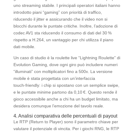
uno streaming stabile. I principali operatori italiani hanno
introdotto piani “gaming” con priorità di traffico,
riducendo il jitter e assicurando che il video non si
blocchi durante le puntate critiche. Inoltre, l’adozione di
codec AV1 sta riducendo il consumo di dati del 30 %
rispetto a H.264, un vantaggio per chi utilizza il piano
dati mobile.
Un caso di studio è la roulette live “Lightning Roulette” di
Evolution Gaming, dove ogni giro può includere numeri
“illuminati” con moltiplicatori fino a 500x. La versione
mobile è stata progettata con un’interfaccia
touch‑friendly: i chip si spostano con un semplice swipe,
e le puntate minime partono da 0,10 €. Questo rende il
gioco accessibile anche a chi ha un budget limitato, ma
desidera comunque l’emozione del tavolo reale.
4. Analisi comparativa delle percentuali di payout
Le RTP (Return to Player) sono il parametro chiave per
valutare il potenziale di vincita. Per i giochi RNG, le RTP