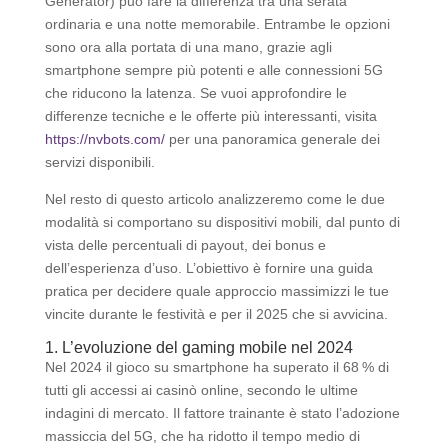
Generator) può fare la differenza tra una serata
ordinaria e una notte memorabile. Entrambe le opzioni
sono ora alla portata di una mano, grazie agli
smartphone sempre più potenti e alle connessioni 5G
che riducono la latenza. Se vuoi approfondire le
differenze tecniche e le offerte più interessanti, visita
https://nvbots.com/
per una panoramica generale dei
servizi disponibili.
Nel resto di questo articolo analizzeremo come le due
modalità si comportano su dispositivi mobili, dal punto di
vista delle percentuali di payout, dei bonus e
dell’esperienza d’uso. L’obiettivo è fornire una guida
pratica per decidere quale approccio massimizzi le tue
vincite durante le festività e per il 2025 che si avvicina.
1. L’evoluzione del gaming mobile nel 2024
Nel 2024 il gioco su smartphone ha superato il 68 % di
tutti gli accessi ai casinò online, secondo le ultime
indagini di mercato. Il fattore trainante è stato l’adozione
massiccia del 5G, che ha ridotto il tempo medio di