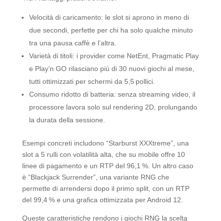
Velocità di caricamento: le slot si aprono in meno di
due secondi, perfette per chi ha solo qualche minuto
tra una pausa caffè e l’altra.
Varietà di titoli: i provider come NetEnt, Pragmatic Play
e Play’n GO rilasciano più di 30 nuovi giochi al mese,
tutti ottimizzati per schermi da 5,5 pollici.
Consumo ridotto di batteria: senza streaming video, il
processore lavora solo sul rendering 2D, prolungando
la durata della sessione.
Esempi concreti includono “Starburst XXXtreme”, una
slot a 5 rulli con volatilità alta, che su mobile offre 10
linee di pagamento e un RTP del 96,1 %. Un altro caso
è “Blackjack Surrender”, una variante RNG che
permette di arrendersi dopo il primo split, con un RTP
del 99,4 % e una grafica ottimizzata per Android 12.
Queste caratteristiche rendono i giochi RNG la scelta