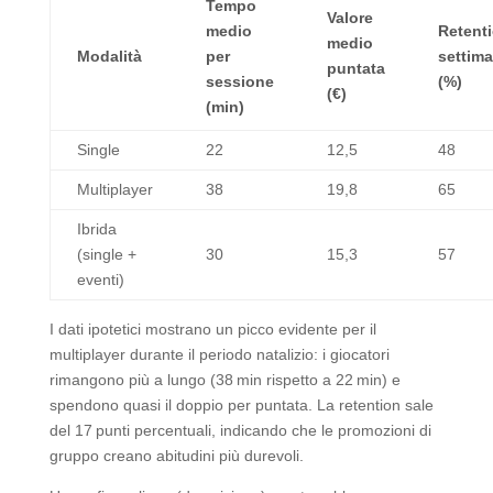
Tempo
Valore
medio
Retent
medio
Modalità
per
settim
puntata
sessione
(%)
(€)
(min)
Single
22
12,5
48
Multiplayer
38
19,8
65
Ibrida
(single +
30
15,3
57
eventi)
I dati ipotetici mostrano un picco evidente per il
multiplayer durante il periodo natalizio: i giocatori
rimangono più a lungo (38 min rispetto a 22 min) e
spendono quasi il doppio per puntata. La retention sale
del 17 punti percentuali, indicando che le promozioni di
gruppo creano abitudini più durevoli.