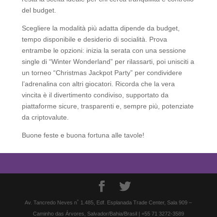
del budget.
Scegliere la modalità più adatta dipende da budget,
tempo disponibile e desiderio di socialità. Prova
entrambe le opzioni: inizia la serata con una sessione
single di “Winter Wonderland” per rilassarti, poi unisciti a
un torneo “Christmas Jackpot Party” per condividere
l’adrenalina con altri giocatori. Ricorda che la vera
vincita è il divertimento condiviso, supportato da
piattaforme sicure, trasparenti e, sempre più, potenziate
da criptovalute.
Buone feste e buona fortuna alle tavole!
Av. Tancredo Neves n˚ 1.485, Edf. Esplanada Trade Center, Sala 909 –
Caminho das Árvores, Salvador/Bahia/Brasil | +55 71 3272-3589