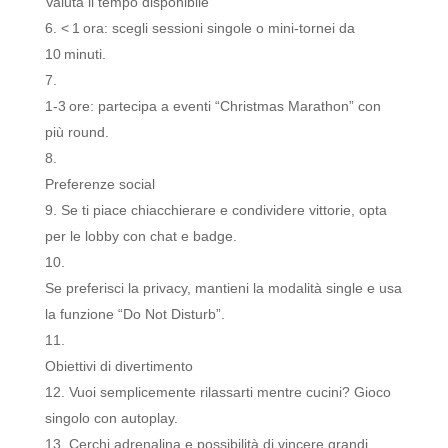
Valuta il tempo disponibile
< 1 ora: scegli sessioni singole o mini‑tornei da
10 minuti.
1‑3 ore: partecipa a eventi “Christmas Marathon” con
più round.
Preferenze social
Se ti piace chiacchierare e condividere vittorie, opta
per le lobby con chat e badge.
Se preferisci la privacy, mantieni la modalità single e usa
la funzione “Do Not Disturb”.
Obiettivi di divertimento
Vuoi semplicemente rilassarti mentre cucini? Gioco
singolo con autoplay.
Cerchi adrenalina e possibilità di vincere grandi