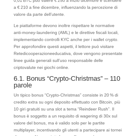
0,01 BTC può valere € 250 a inizio dicembre e scendere
a € 210 a fine dicembre, influenzando la percezione di
valore da parte dell’utente.
Le piattaforme devono inoltre rispettare le normative
anti‑money‑laundering (AML) e le direttive fiscali locali,
implementando controlli KYC anche per i wallet crypto.
Per approfondire questi aspetti, il lettore può visitare
Retedicooperazioneeducativa, dove vengono presentate
linee guida generali sull’uso responsabile delle
criptovalute nei giochi online.
6.1. Bonus “Crypto‑Christmas” – 110
parole
Un tipico bonus “Crypto‑Christmas” consiste in 20 % di
credito extra su ogni deposito effettuato con Bitcoin, più
10 giri gratuiti su una slot a tema “Reindeer Rush”. Il
bonus è soggetto a un requisito di wagering di 30x sul
valore del bonus, ma è valido solo per le partite
multiplayer, incentivando gli utenti a partecipare ai tornei