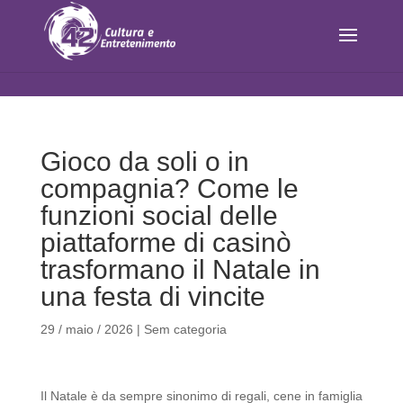
Gioco da soli o in
compagnia? Come le
funzioni social delle
piattaforme di casinò
trasformano il Natale in
una festa di vincite
29 / maio / 2026
|
Sem categoria
Il Natale è da sempre sinonimo di regali, cene in famiglia