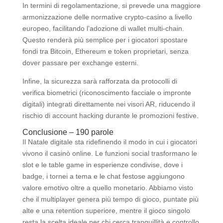
In termini di regolamentazione, si prevede una maggiore
armonizzazione delle normative crypto‑casino a livello
europeo, facilitando l’adozione di wallet multi‑chain.
Questo renderà più semplice per i giocatori spostare
fondi tra Bitcoin, Ethereum e token proprietari, senza
dover passare per exchange esterni.
Infine, la sicurezza sarà rafforzata da protocolli di
verifica biometrici (riconoscimento facciale o impronte
digitali) integrati direttamente nei visori AR, riducendo il
rischio di account hacking durante le promozioni festive.
Conclusione – 190 parole
Il Natale digitale sta ridefinendo il modo in cui i giocatori
vivono il casinò online. Le funzioni social trasformano le
slot e le table game in esperienze condivise, dove i
badge, i tornei a tema e le chat festose aggiungono
valore emotivo oltre a quello monetario. Abbiamo visto
che il multiplayer genera più tempo di gioco, puntate più
alte e una retention superiore, mentre il gioco singolo
resta la scelta ideale per chi cerca tranquillità e controllo