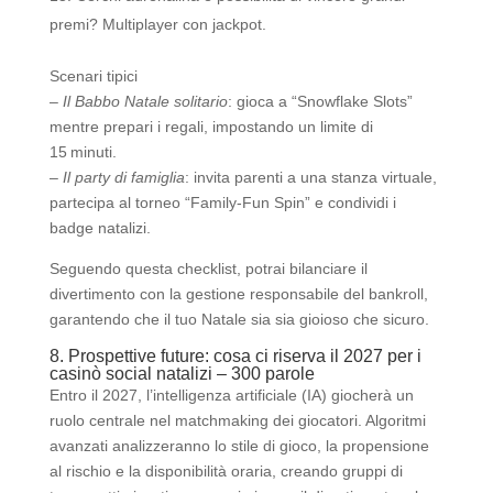
premi? Multiplayer con jackpot.
Scenari tipici
–
Il Babbo Natale solitario
: gioca a “Snowflake Slots”
mentre prepari i regali, impostando un limite di
15 minuti.
–
Il party di famiglia
: invita parenti a una stanza virtuale,
partecipa al torneo “Family‑Fun Spin” e condividi i
badge natalizi.
Seguendo questa checklist, potrai bilanciare il
divertimento con la gestione responsabile del bankroll,
garantendo che il tuo Natale sia sia gioioso che sicuro.
8. Prospettive future: cosa ci riserva il 2027 per i
casinò social natalizi – 300 parole
Entro il 2027, l’intelligenza artificiale (IA) giocherà un
ruolo centrale nel matchmaking dei giocatori. Algoritmi
avanzati analizzeranno lo stile di gioco, la propensione
al rischio e la disponibilità oraria, creando gruppi di