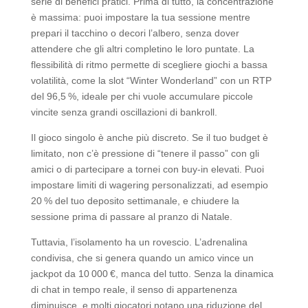
serie di benefici pratici. Prima di tutto, la concentrazione
è massima: puoi impostare la tua sessione mentre
prepari il tacchino o decori l’albero, senza dover
attendere che gli altri completino le loro puntate. La
flessibilità di ritmo permette di scegliere giochi a bassa
volatilità, come la slot “Winter Wonderland” con un RTP
del 96,5 %, ideale per chi vuole accumulare piccole
vincite senza grandi oscillazioni di bankroll.
Il gioco singolo è anche più discreto. Se il tuo budget è
limitato, non c’è pressione di “tenere il passo” con gli
amici o di partecipare a tornei con buy‑in elevati. Puoi
impostare limiti di wagering personalizzati, ad esempio
20 % del tuo deposito settimanale, e chiudere la
sessione prima di passare al pranzo di Natale.
Tuttavia, l’isolamento ha un rovescio. L’adrenalina
condivisa, che si genera quando un amico vince un
jackpot da 10 000 €, manca del tutto. Senza la dinamica
di chat in tempo reale, il senso di appartenenza
diminuisce, e molti giocatori notano una riduzione del