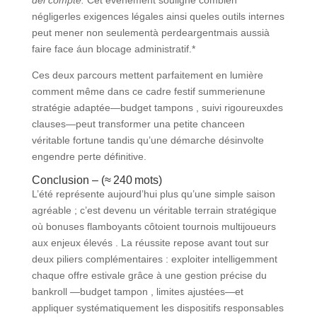
del compte.
Cet événement souligne combien
négligerles exigences légales ainsi queles outils internes
peut mener non seulementà perdeargentmais aussià
faire face áun blocage administratif.*
Ces deux parcours mettent parfaitement en lumière
comment même dans ce cadre festif summerienune
stratégie adaptée—budget tampons , suivi rigoureuxdes
clauses—peut transformer una petite chanceen
véritable fortune tandis qu’une démarche désinvolte
engendre perte définitive.
Conclusion – (≈ 240 mots)
L’été représente aujourd’hui plus qu’une simple saison
agréable ; c’est devenu un véritable terrain stratégique
où bonuses flamboyants côtoient tournois multijoueurs
aux enjeux élevés . La réussite repose avant tout sur
deux piliers complémentaires : exploiter intelligemment
chaque offre estivale grâce à une gestion précise du
bankroll —budget tampon , limites ajustées—et
appliquer systématiquement les dispositifs responsables