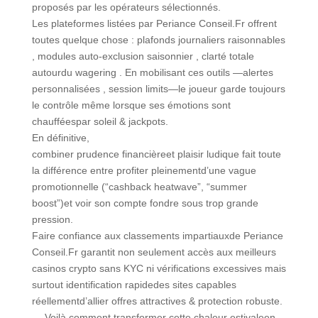
proposés par les opérateurs sélectionnés.
Les plateformes listées par Periance Conseil.Fr offrent
toutes quelque chose : plafonds journaliers raisonnables
, modules auto‑exclusion saisonnier , clarté totale
autourdu wagering . En mobilisant ces outils —alertes
personnalisées , session limits—le joueur garde toujours
le contrôle même lorsque ses émotions sont
chaufféespar soleil & jackpots.
En définitive,
combiner prudence financièreet plaisir ludique fait toute
la différence entre profiter pleinementd’une vague
promotionnelle (“cashback heatwave”, “summer
boost”)et voir son compte fondre sous trop grande
pression.
Faire confiance aux classements impartiauxde Periance
Conseil.Fr garantit non seulement accès aux meilleurs
casinos crypto sans KYC ni vérifications excessives mais
surtout identification rapidedes sites capables
réellementd’allier offres attractives & protection robuste.
— Voilà comment transformer cette chaleur estivaleen