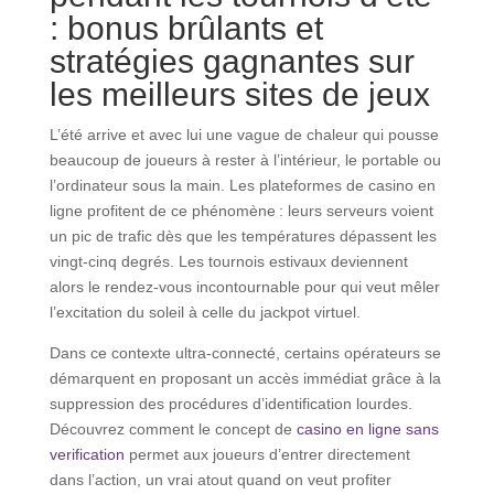
: bonus brûlants et
stratégies gagnantes sur
les meilleurs sites de jeux
L’été arrive et avec lui une vague de chaleur qui pousse
beaucoup de joueurs à rester à l’intérieur, le portable ou
l’ordinateur sous la main. Les plateformes de casino en
ligne profitent de ce phénomène : leurs serveurs voient
un pic de trafic dès que les températures dépassent les
vingt‑cinq degrés. Les tournois estivaux deviennent
alors le rendez‑vous incontournable pour qui veut mêler
l’excitation du soleil à celle du jackpot virtuel.
Dans ce contexte ultra‑connecté, certains opérateurs se
démarquent en proposant un accès immédiat grâce à la
suppression des procédures d’identification lourdes.
Découvrez comment le concept de
casino en ligne sans
verification
permet aux joueurs d’entrer directement
dans l’action, un vrai atout quand on veut profiter