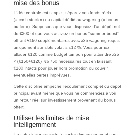
mise des bonus
L’idée centrale est simple : séparez vos fonds réels
(« cash stock ») du capital dédié au wagering (« bonus
buffer »). Supposons que vous disposiez d’un dépôt net
de €300 et que vous activiez un bonus “summer boost”
offrant €150 supplémentaires avec x25 wagering requis
uniquement sur slots volatils ≤12 %. Vous pourriez
allouer €120 comme budget tampon pour atteindre x25
× (€150+€120)=€6 750 nécessaires tout en laissant
€180 intacts pour jouer hors promotion ou couvrir
éventuelles pertes imprévues.
Cette discipline empêche l’écoulement complet du dépôt
principal avant même que vous ne commenciez à voir
un retour réel sur investissement provenant du bonus
offert.
Utiliser les limites de mise
intelligemment
Un autre levier consiste à ajuster dynamiquement vos