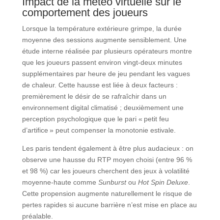
Impact de la météo virtuelle sur le
comportement des joueurs
Lorsque la température extérieure grimpe, la durée
moyenne des sessions augmente sensiblement. Une
étude interne réalisée par plusieurs opérateurs montre
que les joueurs passent environ vingt‑deux minutes
supplémentaires par heure de jeu pendant les vagues
de chaleur. Cette hausse est liée à deux facteurs :
premièrement le désir de se rafraîchir dans un
environnement digital climatisé ; deuxièmement une
perception psychologique que le pari « petit feu
d’artifice » peut compenser la monotonie estivale.
Les paris tendent également à être plus audacieux : on
observe une hausse du RTP moyen choisi (entre 96 %
et 98 %) car les joueurs cherchent des jeux à volatilité
moyenne‑haute comme
Sunburst
ou
Hot Spin Deluxe
.
Cette propension augmente naturellement le risque de
pertes rapides si aucune barrière n’est mise en place au
préalable.