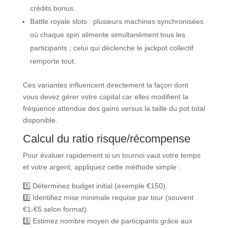
crédits bonus.
Battle royale slots : plusieurs machines synchronisées
où chaque spin alimente simultanément tous les
participants ; celui qui déclenche le jackpot collectif
remporte tout.
Ces variantes influencent directement la façon dont
vous devez gérer votre capital car elles modifient la
fréquence attendue des gains versus la taille du pot total
disponible.
Calcul du ratio risque/récompense
Pour évaluer rapidement si un tournoi vaut votre temps
et votre argent, appliquez cette méthode simple :
1️⃣ Déterminez budget initial (exemple €150).
2️⃣ Identifiez mise minimale requise par tour (souvent
€1‑€5 selon format).
3️⃣ Estimez nombre moyen de participants grâce aux