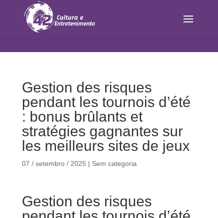
Gestion des risques
pendant les tournois d’été
: bonus brûlants et
stratégies gagnantes sur
les meilleurs sites de jeux
07 / setembro / 2025
|
Sem categoria
Gestion des risques
pendant les tournois d’été