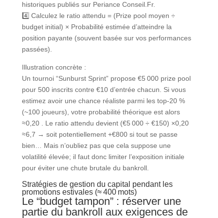
historiques publiés sur Periance Conseil.Fr.
4️⃣ Calculez le ratio attendu = (Prize pool moyen ÷
budget initial) × Probabilité estimée d’atteindre la
position payante (souvent basée sur vos performances
passées).
Illustration concrète :
Un tournoi “Sunburst Sprint” propose €5 000 prize pool
pour 500 inscrits contre €10 d’entrée chacun. Si vous
estimez avoir une chance réaliste parmi les top‑20 %
(~100 joueurs), votre probabilité théorique est alors
≈0,20 . Le ratio attendu devient (€5 000 ÷ €150) ×0,20
≈6,7 → soit potentiellement +€800 si tout se passe
bien… Mais n’oubliez pas que cela suppose une
volatilité élevée; il faut donc limiter l’exposition initiale
pour éviter une chute brutale du bankroll.
Stratégies de gestion du capital pendant les
promotions estivales (≈ 400 mots)
Le “budget tampon” : réserver une
partie du bankroll aux exigences de