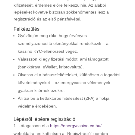
kifizetését, érdemes előre felkészülnie. Az alábbi
lépéseket követve biztosan zökkenőmentes lesz a
regisztráció és az első pénzfelvétel.
Felkészülés
Győződjön meg róla, hogy érvényes
személyazonosító okmányokkal rendelkezik – a
kaszinó KYC-ellenőrzést végez.
Válasszon ki egy fizetési módot, ami támogatott
(bankkártya, eWallet, kriptovaluta).
Olvassa el a bónuszfeltételeket, különösen a fogadási
követelményeket – az energycasino vélemények
gyakran kitérnek ezekre.
Állítsa be a kétfaktoros hitelesítést (2FA) a fiókja
védelme érdekében.
Lépésről lépésre regisztráció
Látogasson el a
https://energycasino.co.hu/
weboldalra, és kattintson a „Regisztráció” gombra.