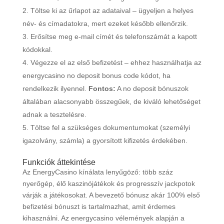
Töltse ki az űrlapot az adataival – ügyeljen a helyes
név- és címadatokra, mert ezeket később ellenőrzik.
Erősítse meg e-mail címét és telefonszámát a kapott
kódokkal.
Végezze el az első befizetést – ehhez használhatja az
energycasino no deposit bonus code kódot, ha
rendelkezik ilyennel.
Fontos:
A no deposit bónuszok
általában alacsonyabb összegűek, de kiváló lehetőséget
adnak a tesztelésre.
Töltse fel a szükséges dokumentumokat (személyi
igazolvány, számla) a gyorsított kifizetés érdekében.
Funkciók áttekintése
Az EnergyCasino kínálata lenyűgöző: több száz
nyerőgép, élő kaszinójátékok és progresszív jackpotok
várják a játékosokat. A bevezető bónusz akár 100% első
befizetési bónuszt is tartalmazhat, amit érdemes
kihasználni. Az energycasino vélemények alapján a