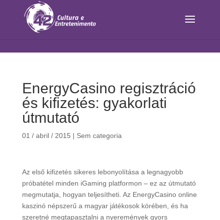
EnergyCasino regisztráció
és kifizetés: gyakorlati
útmutató
01 / abril / 2015
|
Sem categoria
Az első kifizetés sikeres lebonyolítása a legnagyobb
próbatétel minden iGaming platformon – ez az útmutató
megmutatja, hogyan teljesítheti. Az EnergyCasino online
kaszinó népszerű a magyar játékosok körében, és ha
szeretné megtapasztalni a nyeremények gyors