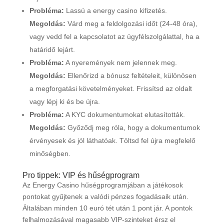
Probléma:
Lassú a energy casino kifizetés.
Megoldás:
Várd meg a feldolgozási időt (24-48 óra),
vagy vedd fel a kapcsolatot az ügyfélszolgálattal, ha a
határidő lejárt.
Probléma:
A nyeremények nem jelennek meg.
Megoldás:
Ellenőrizd a bónusz feltételeit, különösen
a megforgatási követelményeket. Frissítsd az oldalt
vagy lépj ki és be újra.
Probléma:
A KYC dokumentumokat elutasították.
Megoldás:
Győződj meg róla, hogy a dokumentumok
érvényesek és jól láthatóak. Töltsd fel újra megfelelő
minőségben.
Pro tippek: VIP és hűségprogram
Az Energy Casino hűségprogramjában a játékosok
pontokat gyűjtenek a valódi pénzes fogadásaik után.
Általában minden 10 euró tét után 1 pont jár. A pontok
felhalmozásával magasabb VIP-szinteket érsz el