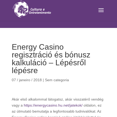
Energy Casino
regisztráció és bónusz
kalkuláció – Lépésről
lépésre
07 / janeiro / 2018
|
Sem categoria
Akár első alkalommal látogatsz, akár visszatérő vendég
vagy a
https://energycasino.hu.net/jatekok/
oldalon, ez
az útmutató bemutatja a legfontosabb tudnivalókat. Az