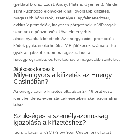
(például Bronz, Ezüst, Arany, Platina, Gyémánt). Minden
szint különböző előnyöket kínál: gyorsabb kifizetés,
magasabb bónuszok, személyes ügyfélmenedzser,
exkluzív promóciók, ingyenes pörgetések. A VIP-tagok
számára a pénzmosási követelmények is
alacsonyabbak lehetnek. Az energycasino promóciós
kódok gyakran elérhetők a VIP játékosok számára. Ha
gyakran játszol, érdemes regisztrálnod a
hűségprogramba, és törekedned a magasabb szintekre.
Játékosok kérdezik
Milyen gyors a kifizetés az Energy
Casinóban?
Az energy casino kifizetés általában 24-48 órát vesz
igénybe, de az e-pénztárcák esetében akár azonnali is
lehet.
Szükséges a személyazonosság
igazolása a kifizetéshez?
Igen, a kaszinó KYC (Know Your Customer) eljárást