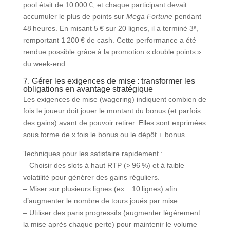
pool était de 10 000 €, et chaque participant devait
accumuler le plus de points sur
Mega Fortune
pendant
48 heures. En misant 5 € sur 20 lignes, il a terminé 3ᵉ,
remportant 1 200 € de cash. Cette performance a été
rendue possible grâce à la promotion « double points »
du week‑end.
7. Gérer les exigences de mise : transformer les
obligations en avantage stratégique
Les exigences de mise (wagering) indiquent combien de
fois le joueur doit jouer le montant du bonus (et parfois
des gains) avant de pouvoir retirer. Elles sont exprimées
sous forme de x fois le bonus ou le dépôt + bonus.
Techniques pour les satisfaire rapidement :
– Choisir des slots à haut RTP (> 96 %) et à faible
volatilité pour générer des gains réguliers.
– Miser sur plusieurs lignes (ex. : 10 lignes) afin
d’augmenter le nombre de tours joués par mise.
– Utiliser des paris progressifs (augmenter légèrement
la mise après chaque perte) pour maintenir le volume