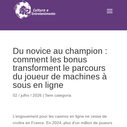
Du novice au champion :
comment les bonus
transforment le parcours
du joueur de machines à
sous en ligne
02 / julho / 2026
|
Sem categoria
L’engouement pour les casinos en ligne ne cesse de
croître en France. En 2024, plus d’un million de joueurs