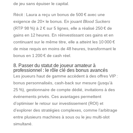
de jeu sans épuiser le capital.
Récit : Laura a reçu un bonus de 500 € avec une
exigence de 20× le bonus. En jouant
Blood Suckers
(RTP 98 %) à 2 € sur 5 lignes, elle a réalisé 250 € de
gains en 12 heures. En réinvestissant ces gains et en
continuant sur le même titre, elle a atteint les 10 000 €
de mise requis en moins de 48 heures, transformant le
bonus en 1 200 € de cash réel.
8. Passer du statut de joueur amateur à
professionnel : le rôle clé des bonus avancés
Les joueurs haut de gamme accèdent à des offres VIP :
bonus personnalisés, cash‑back sur mesure (jusqu’à
25 %), gestionnaire de compte dédié, invitations à des
événements privés. Ces avantages permettent
d’optimiser le retour sur investissement (ROI) et
d’explorer des stratégies complexes, comme l’arbitrage
entre plusieurs machines à sous ou le jeu multi‑slot
simultané.