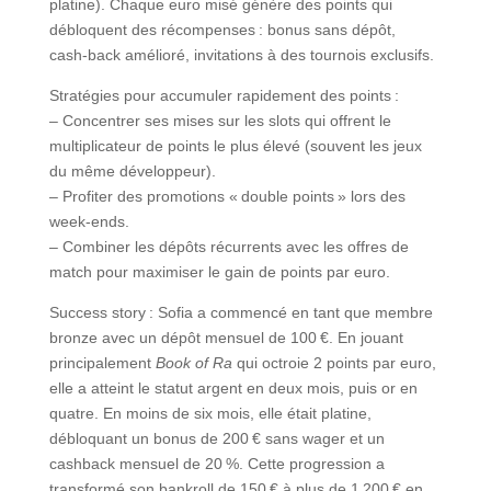
platine). Chaque euro misé génère des points qui
débloquent des récompenses : bonus sans dépôt,
cash‑back amélioré, invitations à des tournois exclusifs.
Stratégies pour accumuler rapidement des points :
– Concentrer ses mises sur les slots qui offrent le
multiplicateur de points le plus élevé (souvent les jeux
du même développeur).
– Profiter des promotions « double points » lors des
week‑ends.
– Combiner les dépôts récurrents avec les offres de
match pour maximiser le gain de points par euro.
Success story : Sofia a commencé en tant que membre
bronze avec un dépôt mensuel de 100 €. En jouant
principalement
Book of Ra
qui octroie 2 points par euro,
elle a atteint le statut argent en deux mois, puis or en
quatre. En moins de six mois, elle était platine,
débloquant un bonus de 200 € sans wager et un
cashback mensuel de 20 %. Cette progression a
transformé son bankroll de 150 € à plus de 1 200 € en