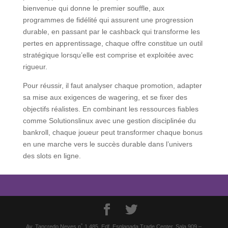
bienvenue qui donne le premier souffle, aux
programmes de fidélité qui assurent une progression
durable, en passant par le cashback qui transforme les
pertes en apprentissage, chaque offre constitue un outil
stratégique lorsqu’elle est comprise et exploitée avec
rigueur.
Pour réussir, il faut analyser chaque promotion, adapter
sa mise aux exigences de wagering, et se fixer des
objectifs réalistes. En combinant les ressources fiables
comme Solutionslinux avec une gestion disciplinée du
bankroll, chaque joueur peut transformer chaque bonus
en une marche vers le succès durable dans l’univers
des slots en ligne.
Av. Tancredo Neves n˚ 1.485, Edf. Esplanada Trade Center, Sala 909 –