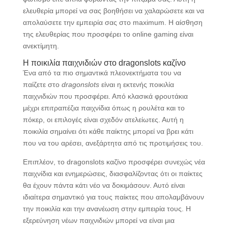
ελευθερία μπορεί να σας βοηθήσει να χαλαρώσετε και να
απολαύσετε την εμπειρία σας στο maximum. Η αίσθηση
της ελευθερίας που προσφέρει το online gaming είναι
ανεκτίμητη.
Η ποικιλία παιχνιδιών στο dragonslots καζίνο
Ένα από τα πιο σημαντικά πλεονεκτήματα του να
παίζετε στο
dragonslots
είναι η εκτενής ποικιλία
παιχνιδιών που προσφέρει. Από κλασικά φρουτάκια
μέχρι επιτραπέζια παιχνίδια όπως η ρουλέτα και το
πόκερ, οι επιλογές είναι σχεδόν ατελείωτες. Αυτή η
ποικιλία σημαίνει ότι κάθε παίκτης μπορεί να βρει κάτι
που να του αρέσει, ανεξάρτητα από τις προτιμήσεις του.
Επιπλέον, το dragonslots καζίνο προσφέρει συνεχώς νέα
παιχνίδια και ενημερώσεις, διασφαλίζοντας ότι οι παίκτες
θα έχουν πάντα κάτι νέο να δοκιμάσουν. Αυτό είναι
ιδιαίτερα σημαντικό για τους παίκτες που απολαμβάνουν
την ποικιλία και την ανανέωση στην εμπειρία τους. Η
εξερεύνηση νέων παιχνιδιών μπορεί να είναι μια