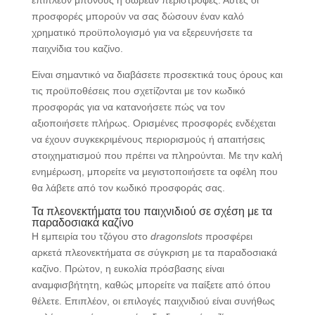
επιπλέον μπόνους ή δωρεάν περιστροφές. Αυτές οι
προσφορές μπορούν να σας δώσουν έναν καλό
χρηματικό προϋπολογισμό για να εξερευνήσετε τα
παιχνίδια του καζίνο.
Είναι σημαντικό να διαβάσετε προσεκτικά τους όρους και
τις προϋποθέσεις που σχετίζονται με τον κωδικό
προσφοράς για να κατανοήσετε πώς να τον
αξιοποιήσετε πλήρως. Ορισμένες προσφορές ενδέχεται
να έχουν συγκεκριμένους περιορισμούς ή απαιτήσεις
στοιχηματισμού που πρέπει να πληρούνται. Με την καλή
ενημέρωση, μπορείτε να μεγιστοποιήσετε τα οφέλη που
θα λάβετε από τον κωδικό προσφοράς σας.
Τα πλεονεκτήματα του παιχνιδιού σε σχέση με τα
παραδοσιακά καζίνο
Η εμπειρία του τζόγου στο
dragonslots
προσφέρει
αρκετά πλεονεκτήματα σε σύγκριση με τα παραδοσιακά
καζίνο. Πρώτον, η ευκολία πρόσβασης είναι
αναμφισβήτητη, καθώς μπορείτε να παίξετε από όπου
θέλετε. Επιπλέον, οι επιλογές παιχνιδιού είναι συνήθως