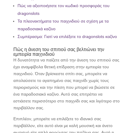
Πώς να αξιοποιήσετε τον κωδικό προσφοράς του
dragonslots
Τα πλεονεκτήματα του παιχνιδιού σε σχέση με τα
παραδοσιακά καζίνο
Συμπέρασμα: Γιατί να επιλέξετε το dragonslots καζίνο
Πώς η άνεση του σπιτιού σας βελτιώνει την
εμπειρία παιχνιδιού
Η δυνατότητα να παίζετε από την άνεση του σπιτιού σας
έχει αναμφίβολα θετική επίδραση στην εμπειρία του
παιχνιδιού. Όταν βρίσκεστε σπίτι σας, μπορείτε να
απολαύσετε το αγαπημένο σας παιχνίδι χωρίς τους
περιορισμούς και την πίεση που μπορεί να βιώσετε σε
ένα παραδοσιακό καζίνο. Αυτό σας επιτρέπει να
εστιάσετε περισσότερο στο παιχνίδι σας και λιγότερο στο
περιβάλλον σας.
Επιπλέον, μπορείτε να επιλέξετε το ιδανικό σας
περιβάλλον, είτε αυτό είναι με καλή μουσική και άνετο
φωτισμό είτε απλά φορώντας την πιτζάμα σας. Αυτή η