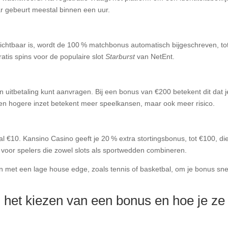
aar gebeurt meestal binnen een uur.
ichtbaar is, wordt de 100 % matchbonus automatisch bijgeschreven, to
tis spins voor de populaire slot
Starburst
van NetEnt.
uitbetaling kunt aanvragen. Bij een bonus van €200 betekent dit dat j
en hogere inzet betekent meer speelkansen, maar ook meer risico.
€10. Kansino Casino geeft je 20 % extra stortingsbonus, tot €100, die
al voor spelers die zowel slots als sportwedden combineren.
met een lage house edge, zoals tennis of basketbal, om je bonus sne
 het kiezen van een bonus en hoe je ze