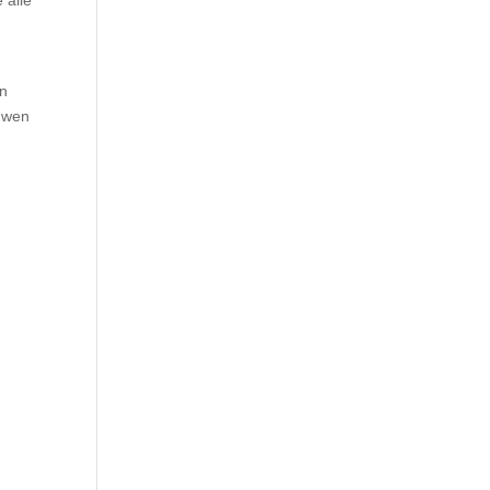
 alle
en
ouwen