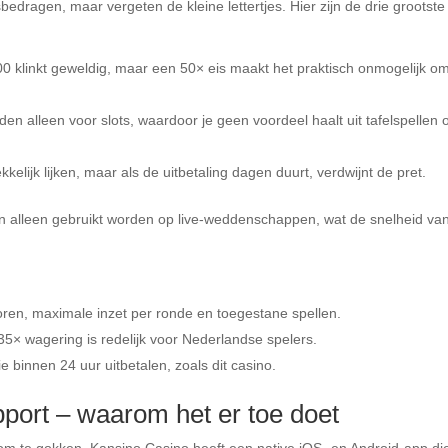
bedragen, maar vergeten de kleine lettertjes. Hier zijn de drie grootste
 klinkt geweldig, maar een 50× eis maakt het praktisch onmogelijk om
 alleen voor slots, waardoor je geen voordeel haalt uit tafelspellen o
elijk lijken, maar als de uitbetaling dagen duurt, verdwijnt de pret.
 alleen gebruikt worden op live‑weddenschappen, wat de snelheid va
oren, maximale inzet per ronde en toegestane spellen.
5× wagering is redelijk voor Nederlandse spelers.
e binnen 24 uur uitbetalen, zoals dit casino.
pport – waarom het er toe doet