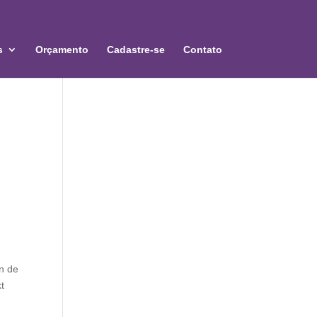
s
Orçamento
Cadastre-se
Contato
an de
t