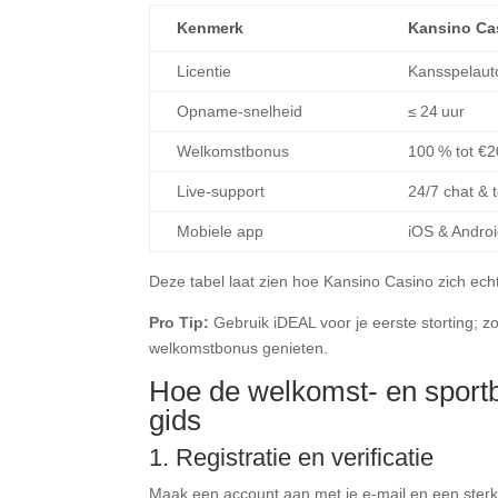
Kenmerk
Kansino Ca
Licentie
Kansspelauto
Opname‑snelheid
≤ 24 uur
Welkomstbonus
100 % tot €2
Live‑support
24/7 chat & 
Mobiele app
iOS & Androi
Deze tabel laat zien hoe Kansino Casino zich ech
Pro Tip:
Gebruik iDEAL voor je eerste storting; zo
welkomstbonus genieten.
Hoe de welkomst‑ en sport
gids
1. Registratie en verificatie
Maak een account aan met je e‑mail en een sterk 