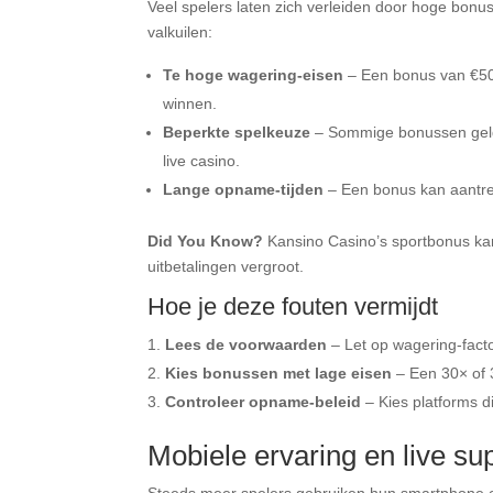
Veel spelers laten zich verleiden door hoge bonus
valkuilen:
Te hoge wagering‑eisen
– Een bonus van €500
winnen.
Beperkte spelkeuze
– Sommige bonussen gelden
live casino.
Lange opname‑tijden
– Een bonus kan aantrekk
Did You Know?
Kansino Casino’s sportbonus kan
uitbetalingen vergroot.
Hoe je deze fouten vermijdt
Lees de voorwaarden
– Let op wagering‑fact
Kies bonussen met lage eisen
– Een 30× of 3
Controleer opname‑beleid
– Kies platforms di
Mobiele ervaring en live su