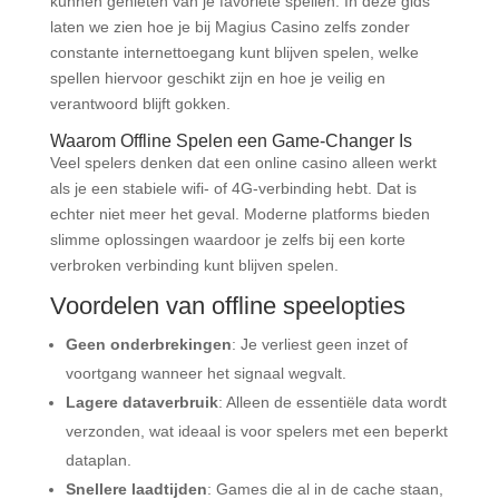
kunnen genieten van je favoriete spellen. In deze gids
laten we zien hoe je bij Magius Casino zelfs zonder
constante internettoegang kunt blijven spelen, welke
spellen hiervoor geschikt zijn en hoe je veilig en
verantwoord blijft gokken.
Waarom Offline Spelen een Game‑Changer Is
Veel spelers denken dat een online casino alleen werkt
als je een stabiele wifi‑ of 4G‑verbinding hebt. Dat is
echter niet meer het geval. Moderne platforms bieden
slimme oplossingen waardoor je zelfs bij een korte
verbroken verbinding kunt blijven spelen.
Voordelen van offline speelopties
Geen onderbrekingen
: Je verliest geen inzet of
voortgang wanneer het signaal wegvalt.
Lagere dataverbruik
: Alleen de essentiële data wordt
verzonden, wat ideaal is voor spelers met een beperkt
dataplan.
Snellere laadtijden
: Games die al in de cache staan,