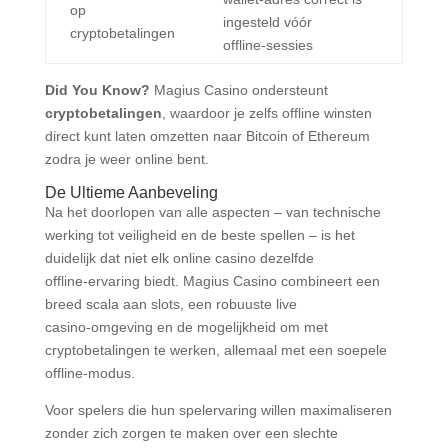
op
ingesteld vóór
cryptobetalingen
offline‑sessies
Did You Know?
Magius Casino ondersteunt
cryptobetalingen
, waardoor je zelfs offline winsten
direct kunt laten omzetten naar Bitcoin of Ethereum
zodra je weer online bent.
De Ultieme Aanbeveling
Na het doorlopen van alle aspecten – van technische
werking tot veiligheid en de beste spellen – is het
duidelijk dat niet elk online casino dezelfde
offline‑ervaring biedt. Magius Casino combineert een
breed scala aan slots, een robuuste live
casino‑omgeving en de mogelijkheid om met
cryptobetalingen te werken, allemaal met een soepele
offline‑modus.
Voor spelers die hun spelervaring willen maximaliseren
zonder zich zorgen te maken over een slechte