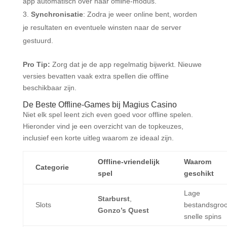
app automatisch over naar offline‑modus.
Synchronisatie
: Zodra je weer online bent, worden
je resultaten en eventuele winsten naar de server
gestuurd.
Pro Tip:
Zorg dat je de app regelmatig bijwerkt. Nieuwe
versies bevatten vaak extra spellen die offline
beschikbaar zijn.
De Beste Offline‑Games bij Magius Casino
Niet elk spel leent zich even goed voor offline spelen.
Hieronder vind je een overzicht van de topkeuzes,
inclusief een korte uitleg waarom ze ideaal zijn.
Offline‑vriendelijk
Waarom
Categorie
spel
geschikt
Lage
Starburst
,
Slots
bestandsgroo
Gonzo’s Quest
snelle spins