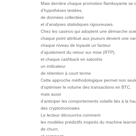
Mais derrière chaque promotion flamboyante se 
d’hypothèses testées,
de données collectées
et d’analyses statistiques rigoureuses.
Chez les casinos qui adoptent une démarche scien
chaque point attribué aux joueurs devient une va
chaque niveau de loyauté un facteur
d’ajustement du retour sur mise (RTP),
et chaque cashback en satoshis
un indicateur
de rétention à court terme.
Cette approche méthodologique permet non seu
d’optimiser le volume des transactions en BTC,
mais aussi
d’anticiper les comportements volatils liés à la haut
des cryptomonnaies.
Le lecteur découvrira comment
les modèles prédictifs inspirés du machine learnin
de churn,