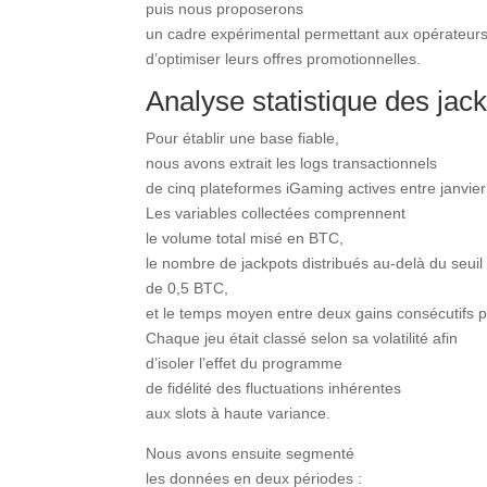
puis nous proposerons
un cadre expérimental permettant aux opérateur
d’optimiser leurs offres promotionnelles.
Analyse statistique des jack
Pour établir une base fiable,
nous avons extrait les logs transactionnels
de cinq plateformes iGaming actives entre janvi
Les variables collectées comprennent
le volume total misé en BTC,
le nombre de jackpots distribués au-delà du seuil
de 0,5 BTC,
et le temps moyen entre deux gains consécutifs 
Chaque jeu était classé selon sa volatilité afin
d’isoler l’effet du programme
de fidélité des fluctuations inhérentes
aux slots à haute variance.
Nous avons ensuite segmenté
les données en deux périodes :