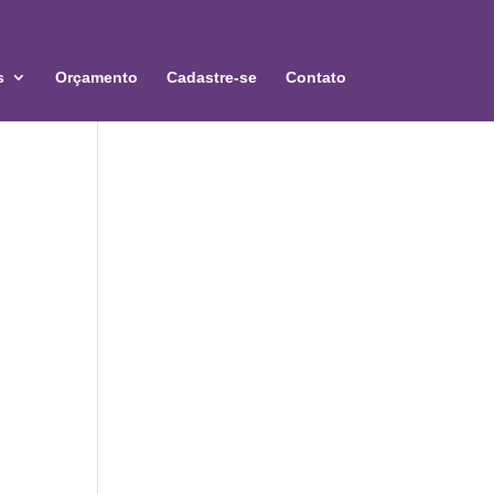
s
Orçamento
Cadastre-se
Contato