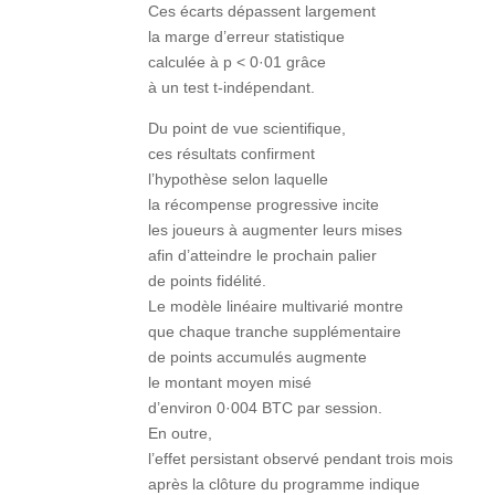
Ces écarts dépassent largement
la marge d’erreur statistique
calculée à p < 0·01 grâce
à un test t‑indépendant.
Du point de vue scientifique,
ces résultats confirment
l’hypothèse selon laquelle
la récompense progressive incite
les joueurs à augmenter leurs mises
afin d’atteindre le prochain palier
de points fidélité.
Le modèle linéaire multivarié montre
que chaque tranche supplémentaire
de points accumulés augmente
le montant moyen misé
d’environ 0·004 BTC par session.
En outre,
l’effet persistant observé pendant trois mois
après la clôture du programme indique