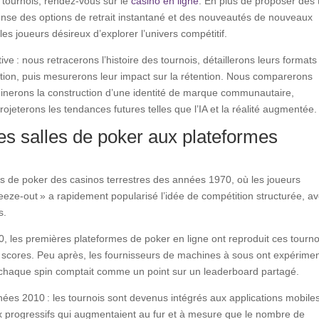
 tournois, rendez‑vous sur le
casino en ligne
. En plus de proposer des t
ense des options de retrait instantané et des nouveautés de nouveaux
es joueurs désireux d’explorer l’univers compétitif.
ve : nous retracerons l’histoire des tournois, détaillerons leurs formats
tion, puis mesurerons leur impact sur la rétention. Nous comparerons
minerons la construction d’une identité de marque communautaire,
rojeterons les tendances futures telles que l’IA et la réalité augmentée.
 des salles de poker aux plateformes
ons de poker des casinos terrestres des années 1970, où les joueurs
eeze‑out » a rapidement popularisé l’idée de compétition structurée, a
s.
, les premières plateformes de poker en ligne ont reproduit ces tourno
de scores. Peu après, les fournisseurs de machines à sous ont expérime
ù chaque spin comptait comme un point sur un leaderboard partagé.
nées 2010 : les tournois sont devenus intégrés aux applications mobile
ix progressifs qui augmentaient au fur et à mesure que le nombre de