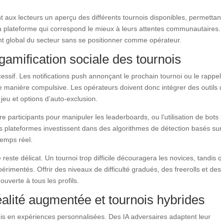
 aux lecteurs un aperçu des différents tournois disponibles, permettan
la plateforme qui correspond le mieux à leurs attentes communautaires.
nt global du secteur sans se positionner comme opérateur.
 gamification sociale des tournois
essif. Les notifications push annonçant le prochain tournoi ou le rappe
 de manière compulsive. Les opérateurs doivent donc intégrer des outils
 jeu et options d’auto‑exclusion.
re participants pour manipuler les leaderboards, ou l’utilisation de bots
es plateformes investissent dans des algorithmes de détection basés sur 
temps réel.
té reste délicat. Un tournoi trop difficile découragera les novices, tandis 
xpérimentés. Offrir des niveaux de difficulté gradués, des freerolls et de
ouverte à tous les profils.
réalité augmentée et tournois hybrides
urnois en expériences personnalisées. Des IA adversaires adaptent leur