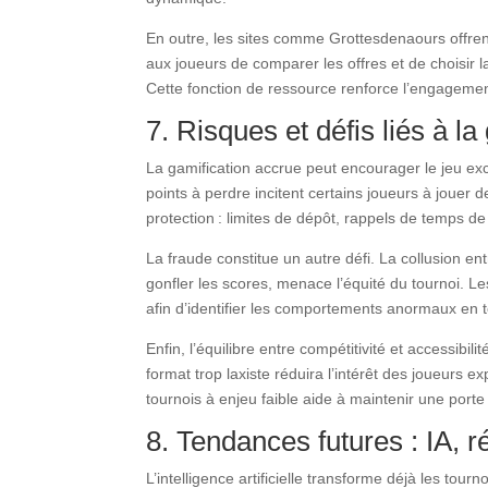
En outre, les sites comme Grottesdenaours offrent
aux joueurs de comparer les offres et de choisir 
Cette fonction de ressource renforce l’engageme
7. Risques et défis liés à la
La gamification accrue peut encourager le jeu exc
points à perdre incitent certains joueurs à jouer
protection : limites de dépôt, rappels de temps de
La fraude constitue un autre défi. La collusion ent
gonfler les scores, menace l’équité du tournoi. L
afin d’identifier les comportements anormaux en 
Enfin, l’équilibre entre compétitivité et accessibili
format trop laxiste réduira l’intérêt des joueurs e
tournois à enjeu faible aide à maintenir une porte 
8. Tendances futures : IA, 
L’intelligence artificielle transforme déjà les to