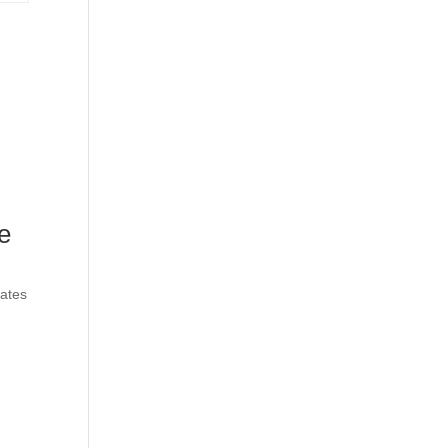
ue
rates