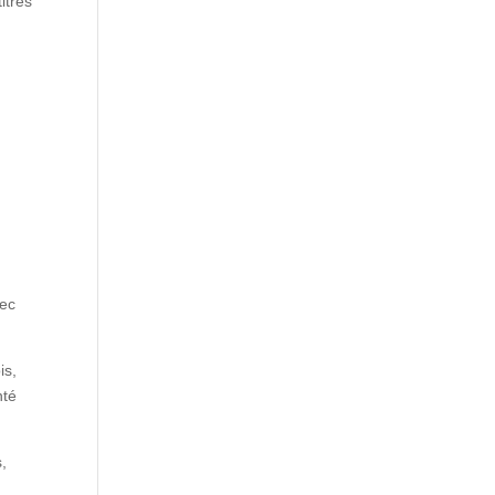
itres
vec
is,
nté
s,