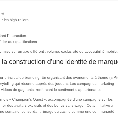
gré.
r les high‑rollers.
nt l’interaction.
éder aux qualifications.
se sur un axe différent : volume, exclusivité ou accessibilité mobile.
s la construction d’une identité de marq
eur principal de branding. En organisant des événements à thème (« Pi
 storytelling qui résonne auprès des joueurs. Les campagnes marketing
s vidéos de gagnants, renforçant le sentiment d’appartenance.
tournois « Champion’s Quest », accompagnée d’une campagne sur les
ner des avatars exclusifs et des bonus sans wager. Cette initiative a
 une semaine, consolidant l’image du casino comme une communauté