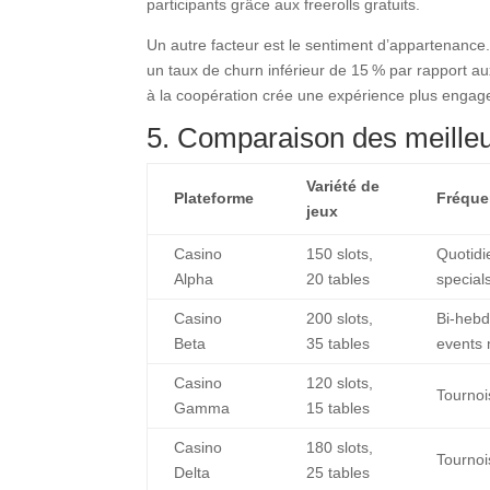
participants grâce aux freerolls gratuits.
Un autre facteur est le sentiment d’appartenance.
un taux de churn inférieur de 15 % par rapport a
à la coopération crée une expérience plus engage
5. Comparaison des meilleu
Variété de
Plateforme
Fréque
jeux
Casino
150 slots,
Quotidi
Alpha
20 tables
special
Casino
200 slots,
Bi‑heb
Beta
35 tables
events
Casino
120 slots,
Tournoi
Gamma
15 tables
Casino
180 slots,
Tournois
Delta
25 tables