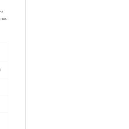
nt
binée
l