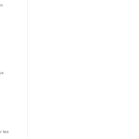
en
ux
r les