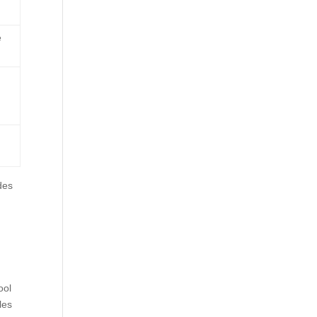
e
des
ool
les