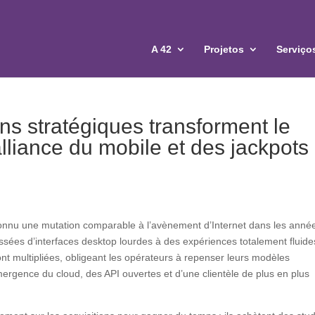
A 42
Projetos
Serviço
ns stratégiques transforment le
alliance du mobile et des jackpots
connu une mutation comparable à l’avènement d’Internet dans les anné
ssées d’interfaces desktop lourdes à des expériences totalement fluide
nt multipliées, obligeant les opérateurs à repenser leurs modèles
émergence du cloud, des API ouvertes et d’une clientèle de plus en plus