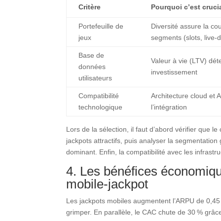
Critère
Pourquoi c’est cruci
Portefeuille de
Diversité assure la co
jeux
segments (slots, live‑d
Base de
Valeur à vie (LTV) dét
données
investissement
utilisateurs
Compatibilité
Architecture cloud et A
technologique
l’intégration
Lors de la sélection, il faut d’abord vérifier que 
jackpots attractifs, puis analyser la segmentation
dominant. Enfin, la compatibilité avec les infrastr
4. Les bénéfices économiqu
mobile‑jackpot
Les jackpots mobiles augmentent l’ARPU de 0,45 € 
grimper. En parallèle, le CAC chute de 30 % grâce