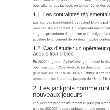
pour afficher des jackpots en temps réel et des bo
1.1. Les contraintes réglementair
Les licences transfrontalières restent le principal
marchés simultanément. En acquérant une société d
longues procédures d’obtention et les exigences d
accélère le lancement de produits mobiles confo
1.2. Cas d’étude : un opérateur 
acquisition ciblée
En 2022, le groupe AlphaGaming a racheté le déve
optimisés pour iOS et Android. Le deal a permis 
générant une hausse de 38 % du chiffre d’affaire
temps de mise à jour des jackpots de 48 h à 8 h, 
2. Les jackpots comme moteu
nouveaux joueurs
Les jackpots progressifs restent le principal aiman
plus de 200 000 joueurs uniques en une semaine, 