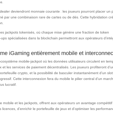
e.
e‑dealer deviendront monnaie courante : les joueurs pourront placer un p
hé par une combinaison rare de cartes ou de dés. Cette hybridation cr
on.
à des jackpots tokenisés, où chaque mise génère une fraction de token
t‑ups spécialisées dans la blockchain permettront aux opérateurs d’inté
ème iGaming entièrement mobile et interconnec
écosystème mobile‑jackpot où les données utilisateurs circulent en tem
ux et les services de paiement décentralisés. Les joueurs profiteront d’
efeuille crypto, et la possibilité de basculer instantanément d’un slot
gressif. Cette interconnexion fera du mobile le pilier central d’un marc
us lucratif.
 le mobile et les jackpots, offrent aux opérateurs un avantage compétitif
 licences, d’enrichir le portefeuille de jeux et d’optimiser les performa