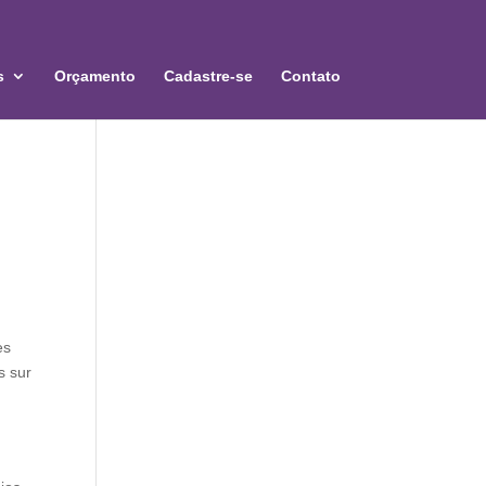
s
Orçamento
Cadastre-se
Contato
es
s sur