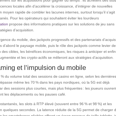
ement sur les acquisitions pour gagner du temps : ils achètent des stu
icences locales afin d’accélérer la croissance, d’intégrer de nouvelles
Un moyen rapide de combler les lacunes internes, surtout lorsqu’il s’agit
nés. Pour les opérateurs qui souhaitent éviter les lourdeurs
cation
propose des informations pratiques sur les solutions de jeu sans
atégies d’acquisition.
ergence du mobile, des jackpots progressifs et des partenariats d’acquis
d’abord le paysage mobile, puis le rôle des jackpots comme levier de
n des cibles, les bénéfices économiques, les risques à anticiper et enfin
 augmentée et les crypto‑actifs se mêleront aux stratégies d’acquisition.
ming et l’impulsion du mobile
5 % du volume total des sessions de casino en ligne, selon les dernière
dépasse même les 70 % dans les pays nordiques, où la 5G est déjà
ar des sessions plus courtes, mais plus fréquentes : les joueurs ouvren
dant les déplacements ou les pauses café.
nstantanés, les slots à RTP élevé (souvent entre 96 % et 98 %) et les
 en quelques secondes. La latence réduite de la 5G permet de charger 
e les smartphones pliables offrent un écran presque de taille tablette, i