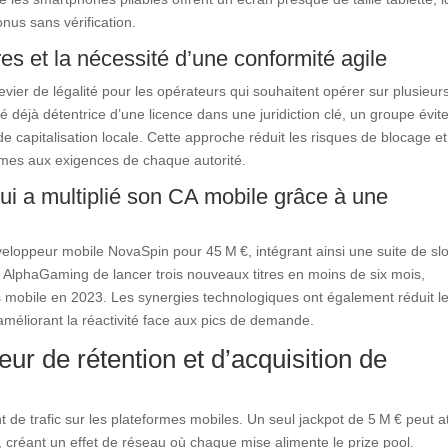
nus sans vérification.
es et la nécessité d’une conformité agile
 levier de légalité pour les opérateurs qui souhaitent opérer sur plusieur
éjà détentrice d’une licence dans une juridiction clé, un groupe évite
e capitalisation locale. Cette approche réduit les risques de blocage et
rmes aux exigences de chaque autorité.
qui a multiplié son CA mobile grâce à une
loppeur mobile NovaSpin pour 45 M €, intégrant ainsi une suite de slo
à AlphaGaming de lancer trois nouveaux titres en moins de six mois,
s mobile en 2023. Les synergies technologiques ont également réduit l
améliorant la réactivité face aux pics de demande.
r de rétention et d’acquisition de
t de trafic sur les plateformes mobiles. Un seul jackpot de 5 M € peut at
créant un effet de réseau où chaque mise alimente le prize pool.