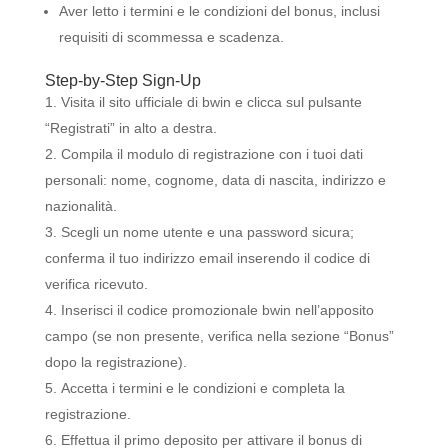
Aver letto i termini e le condizioni del bonus, inclusi
requisiti di scommessa e scadenza.
Step-by-Step Sign-Up
Visita il sito ufficiale di bwin e clicca sul pulsante
“Registrati” in alto a destra.
Compila il modulo di registrazione con i tuoi dati
personali: nome, cognome, data di nascita, indirizzo e
nazionalità.
Scegli un nome utente e una password sicura;
conferma il tuo indirizzo email inserendo il codice di
verifica ricevuto.
Inserisci il codice promozionale bwin nell’apposito
campo (se non presente, verifica nella sezione “Bonus”
dopo la registrazione).
Accetta i termini e le condizioni e completa la
registrazione.
Effettua il primo deposito per attivare il bonus di