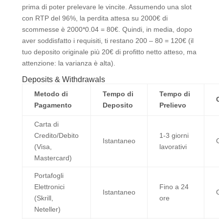
prima di poter prelevare le vincite. Assumendo una slot
con RTP del 96%, la perdita attesa su 2000€ di
scommesse è 2000*0.04 = 80€. Quindi, in media, dopo
aver soddisfatto i requisiti, ti restano 200 – 80 = 120€ (il
tuo deposito originale più 20€ di profitto netto atteso, ma
attenzione: la varianza è alta).
Deposits & Withdrawals
Metodo di
Tempo di
Tempo di
Pagamento
Deposito
Prelievo
Carta di
Credito/Debito
1-3 giorni
Istantaneo
(Visa,
lavorativi
Mastercard)
Portafogli
Elettronici
Fino a 24
Istantaneo
(Skrill,
ore
Neteller)