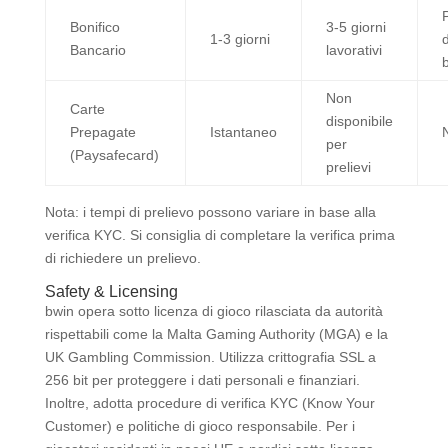
P
Bonifico
3-5 giorni
1-3 giorni
Bancario
lavorativi
Non
Carte
disponibile
Prepagate
Istantaneo
per
(Paysafecard)
prelievi
Nota: i tempi di prelievo possono variare in base alla
verifica KYC. Si consiglia di completare la verifica prima
di richiedere un prelievo.
Safety & Licensing
bwin opera sotto licenza di gioco rilasciata da autorità
rispettabili come la Malta Gaming Authority (MGA) e la
UK Gambling Commission. Utilizza crittografia SSL a
256 bit per proteggere i dati personali e finanziari.
Inoltre, adotta procedure di verifica KYC (Know Your
Customer) e politiche di gioco responsabile. Per i