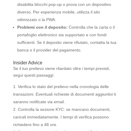
disabilita blocchi pop-up o prova con un dispositivo
diverso. Per esperienza mobile, utilizza il sito
ottimizzato o la PWA.
Problemi con il deposito:
Controlla che la carta o il
portafoglio elettronico sia supportato e con fondi
sufficienti. Se il deposito viene rifiutato, contatta la tua
banca o il provider del pagamento.
Insider Advice
Se il tuo prelievo viene ritardato oltre i tempi previsti,
segui questi passaggi:
Verifica lo stato del prelievo nella cronologia delle
transazioni. Eventuali richieste di documenti aggiuntivi ti
saranno notificate via email.
Controlla la sezione KYC: se mancano documenti,
caricali immediatamente. I tempi di verifica possono
richiedere fino a 48 ore.