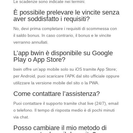
Le scadenze sono indicate nei termini.
È possibile prelevare le vincite senza
aver soddisfatto i requisiti?
No, devi prima completare i requisiti di scommessa con
il saldo bonus. In caso contrario, il bonus e le vincite
verranno annullati.
L’app bwin è disponibile su Google
Play o App Store?
bwin offre un’app mobile solo su iOS tramite App Store;
per Android, puoi scaricare l’APK dal sito ufficiale oppure
utilizzare la versione mobile del sito o la PWA.
Come contattare l’assistenza?
Puoi contattare il supporto tramite chat live (24/7), email
o telefono. Il tempo di risposta medio è di pochi minuti
via chat.
Posso cambiare il mio metodo di