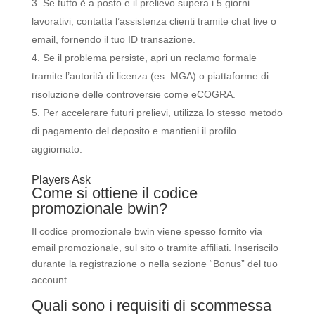
Se tutto è a posto e il prelievo supera i 5 giorni
lavorativi, contatta l’assistenza clienti tramite chat live o
email, fornendo il tuo ID transazione.
Se il problema persiste, apri un reclamo formale
tramite l’autorità di licenza (es. MGA) o piattaforme di
risoluzione delle controversie come eCOGRA.
Per accelerare futuri prelievi, utilizza lo stesso metodo
di pagamento del deposito e mantieni il profilo
aggiornato.
Players Ask
Come si ottiene il codice
promozionale bwin?
Il codice promozionale bwin viene spesso fornito via
email promozionale, sul sito o tramite affiliati. Inseriscilo
durante la registrazione o nella sezione “Bonus” del tuo
account.
Quali sono i requisiti di scommessa