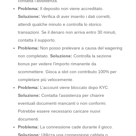
contatta l’assistenza.
Problema:
Il deposito non viene accreditato.
Soluzione:
Verifica di aver inserito i dati corretti,
attendi qualche minuto e controlla lo storico
transazioni. Se il denaro non arriva entro 30 minuti,
contatta il supporto.
Problema:
Non posso prelevare a causa del wagering
non completato.
Soluzione:
Controlla la sezione
bonus per vedere l’importo rimanente da
scommettere. Gioca a slot con contributo 100% per
completare più velocemente.
Problema:
L’account viene bloccato dopo KYC.
Soluzione:
Contatta l’assistenza per chiarire
eventuali documenti mancanti o non conformi.
Potrebbe essere necessario caricare nuovi
documenti.
Problema:
La connessione cade durante il gioco.
Soluzione:
Utilizza una connessione cablata o