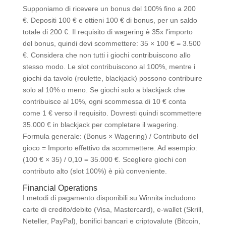
Supponiamo di ricevere un bonus del 100% fino a 200
€. Depositi 100 € e ottieni 100 € di bonus, per un saldo
totale di 200 €. Il requisito di wagering è 35x l’importo
del bonus, quindi devi scommettere: 35 × 100 € = 3.500
€. Considera che non tutti i giochi contribuiscono allo
stesso modo. Le slot contribuiscono al 100%, mentre i
giochi da tavolo (roulette, blackjack) possono contribuire
solo al 10% o meno. Se giochi solo a blackjack che
contribuisce al 10%, ogni scommessa di 10 € conta
come 1 € verso il requisito. Dovresti quindi scommettere
35.000 € in blackjack per completare il wagering.
Formula generale: (Bonus × Wagering) / Contributo del
gioco = Importo effettivo da scommettere. Ad esempio:
(100 € × 35) / 0,10 = 35.000 €. Scegliere giochi con
contributo alto (slot 100%) è più conveniente.
Financial Operations
I metodi di pagamento disponibili su Winnita includono
carte di credito/debito (Visa, Mastercard), e-wallet (Skrill,
Neteller, PayPal), bonifici bancari e criptovalute (Bitcoin,