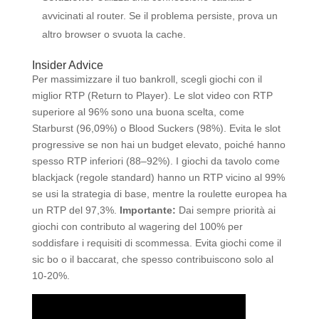
avvicinati al router. Se il problema persiste, prova un
altro browser o svuota la cache.
Insider Advice
Per massimizzare il tuo bankroll, scegli giochi con il
miglior RTP (Return to Player). Le slot video con RTP
superiore al 96% sono una buona scelta, come
Starburst (96,09%) o Blood Suckers (98%). Evita le slot
progressive se non hai un budget elevato, poiché hanno
spesso RTP inferiori (88–92%). I giochi da tavolo come
blackjack (regole standard) hanno un RTP vicino al 99%
se usi la strategia di base, mentre la roulette europea ha
un RTP del 97,3%.
Importante:
Dai sempre priorità ai
giochi con contributo al wagering del 100% per
soddisfare i requisiti di scommessa. Evita giochi come il
sic bo o il baccarat, che spesso contribuiscono solo al
10-20%.