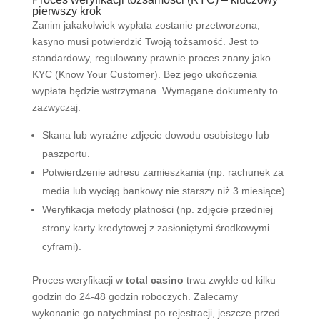
pierwszy krok
Zanim jakakolwiek wypłata zostanie przetworzona,
kasyno musi potwierdzić Twoją tożsamość. Jest to
standardowy, regulowany prawnie proces znany jako
KYC (Know Your Customer). Bez jego ukończenia
wypłata będzie wstrzymana. Wymagane dokumenty to
zazwyczaj:
Skana lub wyraźne zdjęcie dowodu osobistego lub
paszportu.
Potwierdzenie adresu zamieszkania (np. rachunek za
media lub wyciąg bankowy nie starszy niż 3 miesiące).
Weryfikacja metody płatności (np. zdjęcie przedniej
strony karty kredytowej z zasłoniętymi środkowymi
cyframi).
Proces weryfikacji w
total casino
trwa zwykle od kilku
godzin do 24-48 godzin roboczych. Zalecamy
wykonanie go natychmiast po rejestracji, jeszcze przed