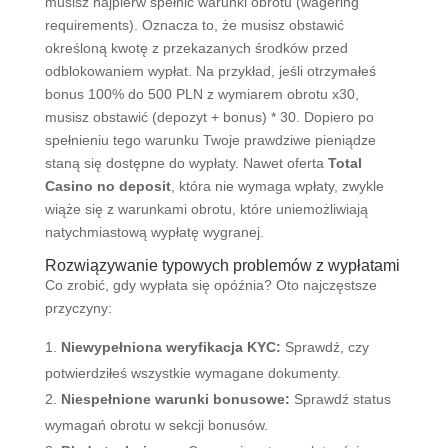
musisz najpierw spełnić warunki obrotu (wagering
requirements). Oznacza to, że musisz obstawić
określoną kwotę z przekazanych środków przed
odblokowaniem wypłat. Na przykład, jeśli otrzymałeś
bonus 100% do 500 PLN z wymiarem obrotu x30,
musisz obstawić (depozyt + bonus) * 30. Dopiero po
spełnieniu tego warunku Twoje prawdziwe pieniądze
staną się dostępne do wypłaty. Nawet oferta
Total
Casino no deposit
, która nie wymaga wpłaty, zwykle
wiąże się z warunkami obrotu, które uniemożliwiają
natychmiastową wypłatę wygranej.
Rozwiązywanie typowych problemów z wypłatami
Co zrobić, gdy wypłata się opóźnia? Oto najczęstsze
przyczyny:
Niewypełniona weryfikacja KYC:
Sprawdź, czy
potwierdziłeś wszystkie wymagane dokumenty.
Niespełnione warunki bonusowe:
Sprawdź status
wymagań obrotu w sekcji bonusów.