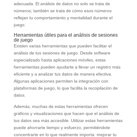
adecuada. El análisis de datos no solo se trata de
números; también se trata de cómo esos números
reflejan tu comportamiento y mentalidad durante el
juego.
Herramientas útiles para el análisis de sesiones
de juego
Existen varias herramientas que pueden facilitar el
análisis de tus sesiones de juego. Desde software
especializado hasta aplicaciones móviles, estas
herramientas pueden ayudarte a llevar un registro más
eficiente y a analizar tus datos de manera efectiva.
Algunas aplicaciones permiten la integración con
plataformas de juego, lo que facilita la recopilación de
datos.
Además, muchas de estas herramientas ofrecen
gráficos y visualizaciones que hacen que el análisis de
tus datos sea más accesible. Utilizar estas herramientas
puede ahorrarte tiempo y esfuerzo, permitiéndote
concentrarte en lo que realmente importa: mejorar tu