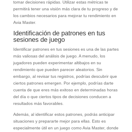
tomar decisiones rápidas. Utilizar estas métricas te
permitirá tener una visión más clara de tu progreso y de
los cambios necesarios para mejorar tu rendimiento en
Avia Master.
Identificación de patrones en tus
sesiones de juego
Identificar patrones en tus sesiones es una de las partes
más valiosas del análisis de juego. A menudo, los
jugadores pueden experimentar altibajos en su
rendimiento que pueden parecer aleatorios. Sin
embargo, al revisar tus registros, podrías descubrir que
ciertos patrones emergen. Por ejemplo, podrías darte
cuenta de que eres más exitoso en determinadas horas
del día o que ciertos tipos de decisiones conducen a
resultados más favorables.
Además, al identificar estos patrones, podrás anticipar
situaciones y prepararte mejor para ellas. Esto es
especialmente útil en un juego como Avia Master, donde