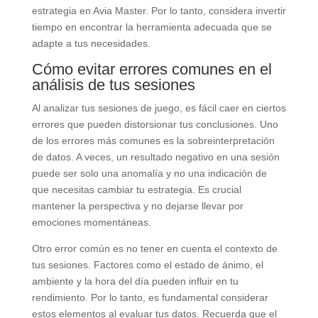
estrategia en Avia Master. Por lo tanto, considera invertir
tiempo en encontrar la herramienta adecuada que se
adapte a tus necesidades.
Cómo evitar errores comunes en el
análisis de tus sesiones
Al analizar tus sesiones de juego, es fácil caer en ciertos
errores que pueden distorsionar tus conclusiones. Uno
de los errores más comunes es la sobreinterpretación
de datos. A veces, un resultado negativo en una sesión
puede ser solo una anomalía y no una indicación de
que necesitas cambiar tu estrategia. Es crucial
mantener la perspectiva y no dejarse llevar por
emociones momentáneas.
Otro error común es no tener en cuenta el contexto de
tus sesiones. Factores como el estado de ánimo, el
ambiente y la hora del día pueden influir en tu
rendimiento. Por lo tanto, es fundamental considerar
estos elementos al evaluar tus datos. Recuerda que el