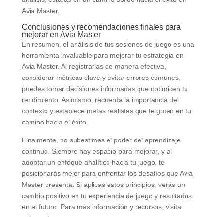
Avia Master.
Conclusiones y recomendaciones finales para
mejorar en Avia Master
En resumen, el análisis de tus sesiones de juego es una
herramienta invaluable para mejorar tu estrategia en
Avia Master. Al registrarlas de manera efectiva,
considerar métricas clave y evitar errores comunes,
puedes tomar decisiones informadas que optimicen tu
rendimiento. Asimismo, recuerda la importancia del
contexto y establece metas realistas que te guíen en tu
camino hacia el éxito.
Finalmente, no subestimes el poder del aprendizaje
continuo. Siempre hay espacio para mejorar, y al
adoptar un enfoque analítico hacia tu juego, te
posicionarás mejor para enfrentar los desafíos que Avia
Master presenta. Si aplicas estos principios, verás un
cambio positivo en tu experiencia de juego y resultados
en el futuro. Para más información y recursos, visita