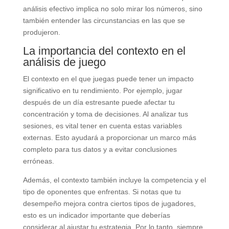
análisis efectivo implica no solo mirar los números, sino
también entender las circunstancias en las que se
produjeron.
La importancia del contexto en el
análisis de juego
El contexto en el que juegas puede tener un impacto
significativo en tu rendimiento. Por ejemplo, jugar
después de un día estresante puede afectar tu
concentración y toma de decisiones. Al analizar tus
sesiones, es vital tener en cuenta estas variables
externas. Esto ayudará a proporcionar un marco más
completo para tus datos y a evitar conclusiones
erróneas.
Además, el contexto también incluye la competencia y el
tipo de oponentes que enfrentas. Si notas que tu
desempeño mejora contra ciertos tipos de jugadores,
esto es un indicador importante que deberías
considerar al ajustar tu estrategia. Por lo tanto, siempre