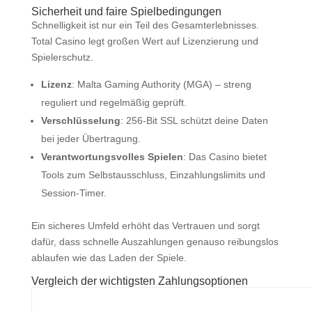
Sicherheit und faire Spielbedingungen
Schnelligkeit ist nur ein Teil des Gesamterlebnisses.
Total Casino legt großen Wert auf Lizenzierung und
Spielerschutz.
Lizenz
: Malta Gaming Authority (MGA) – streng
reguliert und regelmäßig geprüft.
Verschlüsselung
: 256‑Bit SSL schützt deine Daten
bei jeder Übertragung.
Verantwortungsvolles Spielen
: Das Casino bietet
Tools zum Selbstausschluss, Einzahlungslimits und
Session‑Timer.
Ein sicheres Umfeld erhöht das Vertrauen und sorgt
dafür, dass schnelle Auszahlungen genauso reibungslos
ablaufen wie das Laden der Spiele.
Vergleich der wichtigsten Zahlungsoptionen