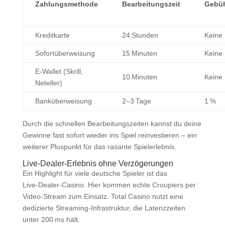
Zahlungsmethode
Bearbeitungszeit
Gebü
Kreditkarte
24 Stunden
Keine
Sofortüberweisung
15 Minuten
Keine
E‑Wallet (Skrill,
10 Minuten
Keine
Neteller)
Banküberweisung
2–3 Tage
1 %
Durch die schnellen Bearbeitungszeiten kannst du deine
Gewinne fast sofort wieder ins Spiel reinvestieren – ein
weiterer Pluspunkt für das rasante Spielerlebnis.
Live‑Dealer‑Erlebnis ohne Verzögerungen
Ein Highlight für viele deutsche Spieler ist das
Live‑Dealer‑Casino. Hier kommen echte Croupiers per
Video-Stream zum Einsatz. Total Casino nutzt eine
dedizierte Streaming‑Infrastruktur, die Latenzzeiten
unter 200 ms hält.