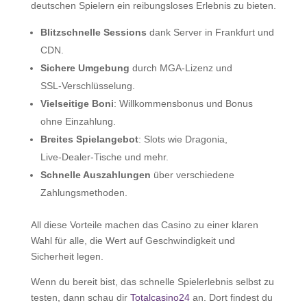
deutschen Spielern ein reibungsloses Erlebnis zu bieten.
Blitzschnelle Sessions
dank Server in Frankfurt und
CDN.
Sichere Umgebung
durch MGA‑Lizenz und
SSL‑Verschlüsselung.
Vielseitige Boni
: Willkommensbonus und Bonus
ohne Einzahlung.
Breites Spielangebot
: Slots wie Dragonia,
Live‑Dealer‑Tische und mehr.
Schnelle Auszahlungen
über verschiedene
Zahlungsmethoden.
All diese Vorteile machen das Casino zu einer klaren
Wahl für alle, die Wert auf Geschwindigkeit und
Sicherheit legen.
Wenn du bereit bist, das schnelle Spielerlebnis selbst zu
testen, dann schau dir
Totalcasino24
an. Dort findest du