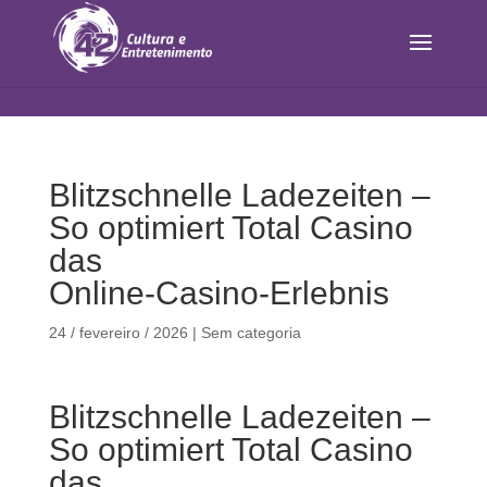
Blitzschnelle Ladezeiten –
So optimiert Total Casino
das
Online‑Casino‑Erlebnis
24 / fevereiro / 2026
|
Sem categoria
Blitzschnelle Ladezeiten –
So optimiert Total Casino
das