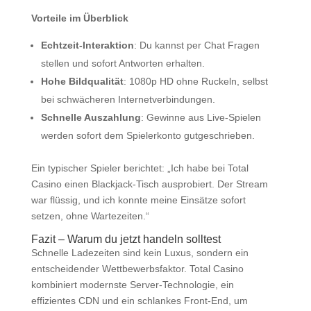
Vorteile im Überblick
Echtzeit‑Interaktion
: Du kannst per Chat Fragen
stellen und sofort Antworten erhalten.
Hohe Bildqualität
: 1080p HD ohne Ruckeln, selbst
bei schwächeren Internetverbindungen.
Schnelle Auszahlung
: Gewinne aus Live‑Spielen
werden sofort dem Spielerkonto gutgeschrieben.
Ein typischer Spieler berichtet: „Ich habe bei Total
Casino einen Blackjack‑Tisch ausprobiert. Der Stream
war flüssig, und ich konnte meine Einsätze sofort
setzen, ohne Wartezeiten.“
Fazit – Warum du jetzt handeln solltest
Schnelle Ladezeiten sind kein Luxus, sondern ein
entscheidender Wettbewerbsfaktor. Total Casino
kombiniert modernste Server‑Technologie, ein
effizientes CDN und ein schlankes Front‑End, um