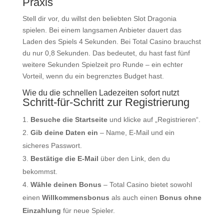
Praxis
Stell dir vor, du willst den beliebten Slot Dragonia
spielen. Bei einem langsamen Anbieter dauert das
Laden des Spiels 4 Sekunden. Bei Total Casino brauchst
du nur 0,8 Sekunden. Das bedeutet, du hast fast fünf
weitere Sekunden Spielzeit pro Runde – ein echter
Vorteil, wenn du ein begrenztes Budget hast.
Wie du die schnellen Ladezeiten sofort nutzt
Schritt‑für‑Schritt zur Registrierung
Besuche die Startseite
und klicke auf „Registrieren“.
Gib deine Daten ein
– Name, E‑Mail und ein
sicheres Passwort.
Bestätige die E‑Mail
über den Link, den du
bekommst.
Wähle deinen Bonus
– Total Casino bietet sowohl
einen
Willkommensbonus
als auch einen
Bonus ohne
Einzahlung
für neue Spieler.