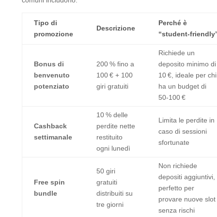
comuni includono:
Tipo di
Perché è
Descrizione
promozione
“student‑friendly
Richiede un
Bonus di
200 % fino a
deposito minimo di
benvenuto
100 € + 100
10 €, ideale per chi
potenziato
giri gratuiti
ha un budget di
50‑100 €
10 % delle
Limita le perdite in
Cashback
perdite nette
caso di sessioni
settimanale
restituito
sfortunate
ogni lunedì
Non richiede
50 giri
depositi aggiuntivi,
Free spin
gratuiti
perfetto per
bundle
distribuiti su
provare nuove slot
tre giorni
senza rischi