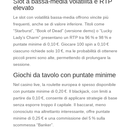
Slot a bassa‑media volatilità e RTP
elevato
Le slot con volatilità bassa‑media offrono vincite più
frequenti, anche se di valore inferiore. Titoli come
“Starburst”, “Book of Dead” (versione demo) o “Lucky
Lady’s Charm” presentano un RTP tra 96 % e 98 % e
puntate minime di 0,10 €. Giocare 100 spin a 0,10 €
ciascuno richiede solo 10 €, ma le probabilità di ottenere
piccoli premi sono alte, permettendo di prolungare la
sessione.
Giochi da tavolo con puntate minime
Nel casino live, la roulette europea è spesso disponibile
con puntate minime di 0,20 €. Il blackjack, con limiti a
partire da 0,10 €, consente di applicare strategie di base
senza esporre troppo il capitale. Il baccarat, meno
conosciuto ma altrettanto interessante, offre puntate
minime di 0,25 € e una commissione del 5 % sulla
scommessa “Banker”.