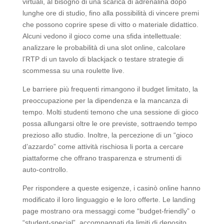
virtuali, al bisogno di una scarica di adrenalina dopo
lunghe ore di studio, fino alla possibilità di vincere premi
che possono coprire spese di vitto o materiale didattico.
Alcuni vedono il gioco come una sfida intellettuale:
analizzare le probabilità di una slot online, calcolare
l’RTP di un tavolo di blackjack o testare strategie di
scommessa su una roulette live.
Le barriere più frequenti rimangono il budget limitato, la
preoccupazione per la dipendenza e la mancanza di
tempo. Molti studenti temono che una sessione di gioco
possa allungarsi oltre le ore previste, sottraendo tempo
prezioso allo studio. Inoltre, la percezione di un “gioco
d’azzardo” come attività rischiosa li porta a cercare
piattaforme che offrano trasparenza e strumenti di
auto‑controllo.
Per rispondere a queste esigenze, i casinò online hanno
modificato il loro linguaggio e le loro offerte. Le landing
page mostrano ora messaggi come “budget‑friendly” o
“student‑special”, accompagnati da limiti di deposito