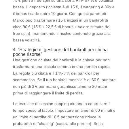
75 € più 75 free spin su una slot a RTP 97 % e volatilità
bassa. Il deposito richiesto è di 15 €, il wagering è 30x e
il bonus scade entro 10 giorni. Con questi parametri
Marco può trasformare i 15 € iniziali in un bankroll di
circa 90 € (15 € + 22,5 € di bonus + valore stimato dei
free spin), mantenendo il rischio contenuto grazie alla
bassa volatilità.
4. “Strategie di gestione del bankroll per chi ha
poche risorse”
Una gestione oculata del bankroll è la chiave per non
trasformare una piccola somma in una perdita rapida.
La regola più citata è il 1 %‑5 % del bankroll per
scommessa. Se il tuo bankroll mensile è di 60 €, puntare
non più di 3 € per mano garantisce almeno 20 mani
prima di raggiungere il limite di perdita.
Le tecniche di session capping aiutano a controllare il
tempo speso al tavolo. Impostare un timer di 60 minuti e
un limite di perdita di 10 € per sessione riduce la
probabilità di “chasing” (caccia alle perdite). Se la