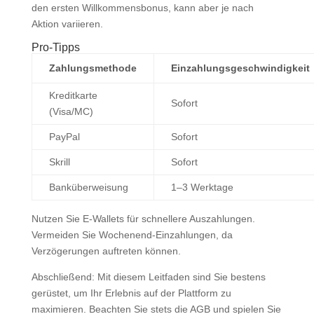
den ersten Willkommensbonus, kann aber je nach
Aktion variieren.
Pro-Tipps
Zahlungsmethode
Einzahlungsgeschwindigkeit
Kreditkarte
Sofort
(Visa/MC)
PayPal
Sofort
Skrill
Sofort
Banküberweisung
1–3 Werktage
Nutzen Sie E-Wallets für schnellere Auszahlungen.
Vermeiden Sie Wochenend-Einzahlungen, da
Verzögerungen auftreten können.
Abschließend: Mit diesem Leitfaden sind Sie bestens
gerüstet, um Ihr Erlebnis auf der Plattform zu
maximieren. Beachten Sie stets die AGB und spielen Sie