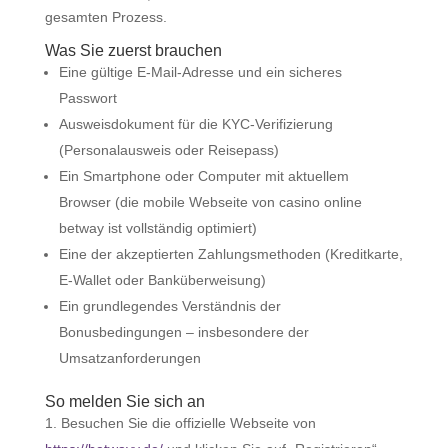
gesamten Prozess.
Was Sie zuerst brauchen
Eine gültige E-Mail-Adresse und ein sicheres
Passwort
Ausweisdokument für die KYC-Verifizierung
(Personalausweis oder Reisepass)
Ein Smartphone oder Computer mit aktuellem
Browser (die mobile Webseite von casino online
betway ist vollständig optimiert)
Eine der akzeptierten Zahlungsmethoden (Kreditkarte,
E-Wallet oder Banküberweisung)
Ein grundlegendes Verständnis der
Bonusbedingungen – insbesondere der
Umsatzanforderungen
So melden Sie sich an
Besuchen Sie die offizielle Webseite von