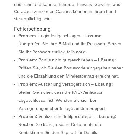
über eine anerkannte Behörde. Hinweis: Gewinne aus
Curacao-lizenzierten Casinos können in Ihrem Land
steuerpflichtig sein.
Fehlerbehebung
Problem:
Login fehlgeschlagen –
Lösung:
Überprüfen Sie Ihre E-Mail und Ihr Passwort. Setzen
Sie Ihr Passwort zurück, falls nötig.
Problem:
Bonus nicht gutgeschrieben –
Lösung:
Prüfen Sie, ob Sie den Bonuscode eingegeben haben
und die Einzahlung den Mindestbetrag erreicht hat.
Problem:
Auszahlung verzögert sich –
Lösung:
Stellen Sie sicher, dass die KYC-Verifikation
abgeschlossen ist. Wenden Sie sich bei
Verzögerungen über 5 Tage an den Support.
Problem:
Verifizierung fehlgeschlagen –
Lösung:
Reichen Sie klare, lesbare Dokumente ein.
Kontaktieren Sie den Support für Details.