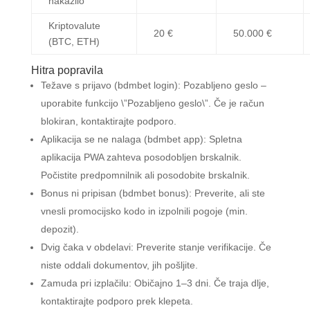
nakazilo
Kriptovalute
20 €
50.000 €
(BTC, ETH)
Hitra popravila
Težave s prijavo (bdmbet login): Pozabljeno geslo –
uporabite funkcijo \”Pozabljeno geslo\”. Če je račun
blokiran, kontaktirajte podporo.
Aplikacija se ne nalaga (bdmbet app): Spletna
aplikacija PWA zahteva posodobljen brskalnik.
Počistite predpomnilnik ali posodobite brskalnik.
Bonus ni pripisan (bdmbet bonus): Preverite, ali ste
vnesli promocijsko kodo in izpolnili pogoje (min.
depozit).
Dvig čaka v obdelavi: Preverite stanje verifikacije. Če
niste oddali dokumentov, jih pošljite.
Zamuda pri izplačilu: Običajno 1–3 dni. Če traja dlje,
kontaktirajte podporo prek klepeta.