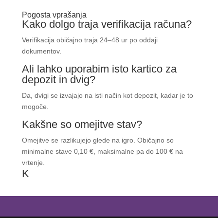
Pogosta vprašanja
Kako dolgo traja verifikacija računa?
Verifikacija običajno traja 24–48 ur po oddaji
dokumentov.
Ali lahko uporabim isto kartico za
depozit in dvig?
Da, dvigi se izvajajo na isti način kot depozit, kadar je to
mogoče.
Kakšne so omejitve stav?
Omejitve se razlikujejo glede na igro. Običajno so
minimalne stave 0,10 €, maksimalne pa do 100 € na
vrtenje.
K