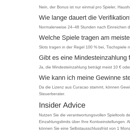
Nein, der Bonus ist nur einmal pro Spieler, Haush
Wie lange dauert die Verifikatio
Normalerweise 24–48 Stunden nach Einreichen 
Welche Spiele tragen am meist
Slots tragen in der Regel 100 % bei, Tischspiele 
Gibt es eine Mindesteinzahlung 
Ja, die Mindesteinzahlung beträgt meist 10 € od
Wie kann ich meine Gewinne steu
Da die Lizenz aus Curacao stammt, können Gewinn
Steuerberater.
Insider Advice
Nutzen Sie die verantwortungsvollen Spieltools d
Einzahlungslimits über Ihre Kontoeinstellungen. Ak
können Sie eine Selbstausschlussfrist von 1 Mon