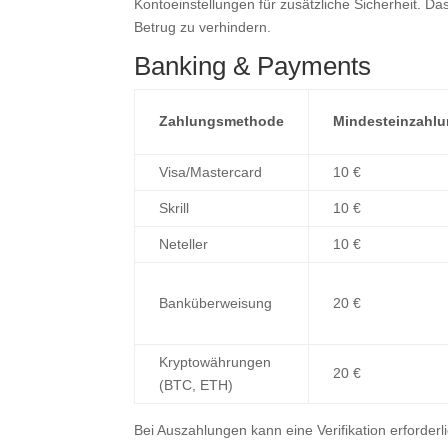
Kontoeinstellungen für zusätzliche Sicherheit. Da
Betrug zu verhindern.
Banking & Payments
Zahlungsmethode
Mindesteinzahl
Visa/Mastercard
10 €
Skrill
10 €
Neteller
10 €
Banküberweisung
20 €
Kryptowährungen
20 €
(BTC, ETH)
Bei Auszahlungen kann eine Verifikation erforderl