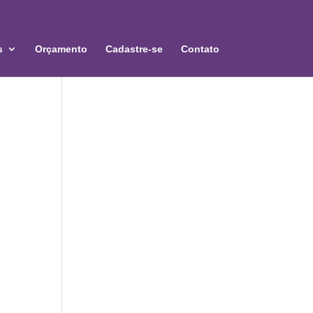
s
Orçamento
Cadastre-se
Contato