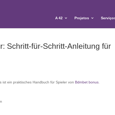
A 42
Projetos
Serviço
chritt-für-Schritt-Anleitung für
s ist ein praktisches Handbuch für Spieler von
Bdmbet bonus
.
en