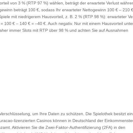
rteil von 3 % (RTP 97 %) wählen, beträgt der erwartete Verlust währe
gewinn beträgt 100 €, sodass Ihr erwarteter Nettogewinn 100 € – 210 €
Spiele mit niedrigerem Hausvorteil, z. B. 2 % (RTP 98 %): erwarteter Ve
 = 100 € – 140 € = –40 €. Auch negativ. Nur mit einem Hausvorteil unte
 daher immer Slots mit RTP über 98 % und achten Sie auf Ausnahmen
rschlüsselung, um Ihre Daten zu schützen. Die Spielothek besitzt ei
racao-lizenzierten Casinos können in Deutschland der Einkommenste
nzamt. Aktivieren Sie die Zwei-Faktor-Authentifizierung (2FA) in den