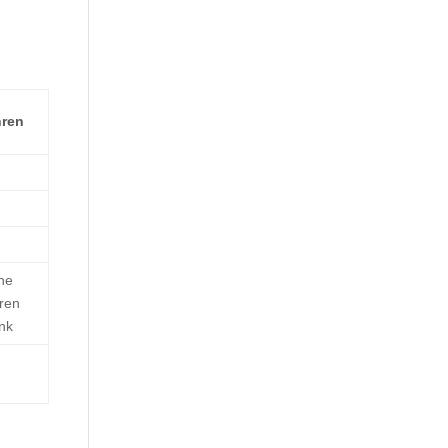
ren
he
ren
nk