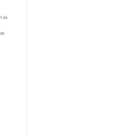
 ist.
 ob