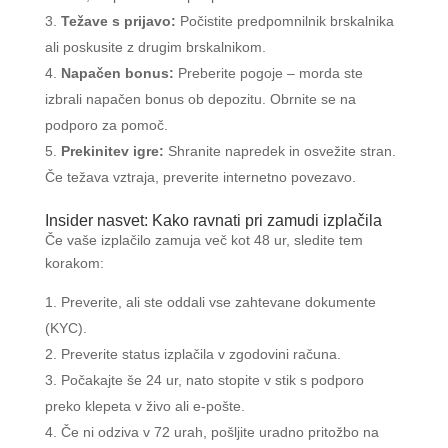
Težave s prijavo:
Počistite predpomnilnik brskalnika
ali poskusite z drugim brskalnikom.
Napačen bonus:
Preberite pogoje – morda ste
izbrali napačen bonus ob depozitu. Obrnite se na
podporo za pomoč.
Prekinitev igre:
Shranite napredek in osvežite stran.
Če težava vztraja, preverite internetno povezavo.
Insider nasvet: Kako ravnati pri zamudi izplačila
Če vaše izplačilo zamuja več kot 48 ur, sledite tem
korakom:
Preverite, ali ste oddali vse zahtevane dokumente
(KYC).
Preverite status izplačila v zgodovini računa.
Počakajte še 24 ur, nato stopite v stik s podporo
preko klepeta v živo ali e-pošte.
Če ni odziva v 72 urah, pošljite uradno pritožbo na