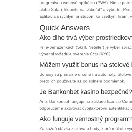
progresívnu webovú aplikáciu (PWA). Nie je potre
alebo Safari, klepnite na „Zdieľať“ a vyberte „
aplikácia s rýchlym prístupom ku všetkým hrám,
Quick Answers
Ako dlho trvá výber prostriedkov
Pri e‑peňaženkách (Skrill, Neteller) je výber sp
výber si vyžaduje overenie účtu (KYC).
Môžem využiť bonus na stolové 
Bonusy sú primárne určené na automaty. Stolové 
preto ich používajte až po splnení podmienok.
Je Bankonbet kasino bezpečné
Áno, Bankonbet funguje na základe licencie Cura
odporúčame aktivovať dvojfaktorovú autentifikáci
Ako funguje vernostný program?
Za každú stávku získavate body, ktoré môžete vy