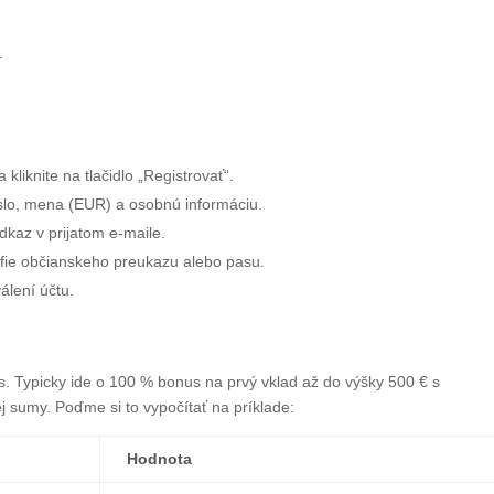
.
kliknite na tlačidlo „Registrovať“.
eslo, mena (EUR) a osobnú informáciu.
dkaz v prijatom e‑maile.
afie občianskeho preukazu alebo pasu.
álení účtu.
s. Typicky ide o 100 % bonus na prvý vklad až do výšky 500 € s
 sumy. Poďme si to vypočítať na príklade:
Hodnota