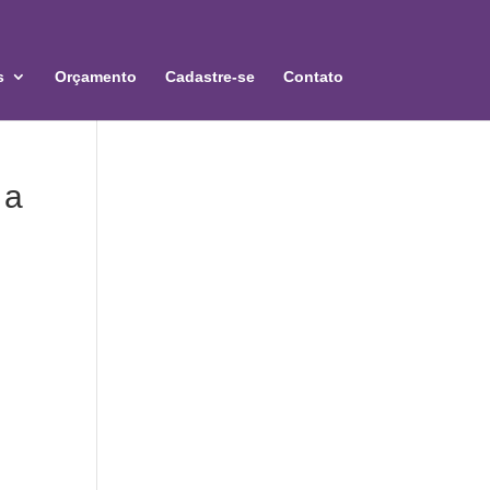
s
Orçamento
Cadastre-se
Contato
 a