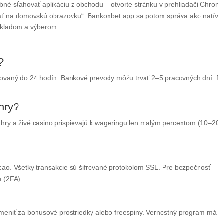
bné sťahovať aplikáciu z obchodu – otvorte stránku v prehliadači Chr
Pridať na domovskú obrazovku“. Bankonbet app sa potom správa ako natí
 vkladom a výberom.
?
racovaný do 24 hodín. Bankové prevody môžu trvať 2–5 pracovných dní. 
hry?
hry a živé casino prispievajú k wageringu len malým percentom (10–2
?
cao. Všetky transakcie sú šifrované protokolom SSL. Pre bezpečnosť
u (2FA).
meniť za bonusové prostriedky alebo freespiny. Vernostný program má