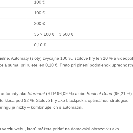
100 €
100 €
200 €
35 × 100 € = 3 500 €
0,10 €
elne. Automaty (sloty) zvyčajne 100 %, stolové hry len 10 % a videopo
elá suma, pri rulete len 0,10 €. Preto pri plnení podmienok uprednostn
é automaty ako
Starburst
(RTP 96,09 %) alebo
Book of Dead
(96,21 %)
o klesá pod 92 %. Stolové hry ako blackjack s optimálnou stratégiou
ringu je nízky – kombinujte ich s automatmi.
 verziu webu, ktorú môžete pridať na domovskú obrazovku ako