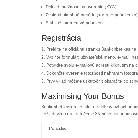
Doklad totožnosti na overenie (KYC).
Zvolená platobná metóda (karta, e‑peňaženka)
Stabilné internetové pripojenie.
Registrácia
Prejdite na oficiálnu stránku Bankonbet kasina a 
Vyplňte formulár: užívateľské meno, e‑mail, h
Potvrďte svoju e‑mailovú adresu kliknutím na o
Dokončte overenie totožnosti nahraním fotogr
Prvý vklad môžete uskutočniť okamžite po schv
Maximising Your Bonus
Bankonbet kasino ponúka atraktívny uvítací bonu
požiadavkou na pretočenie 35‑násobku bonusovej
Položka