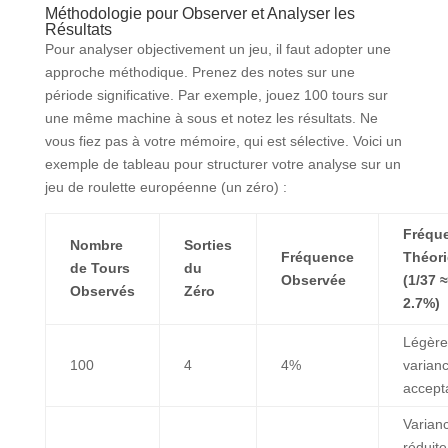
Méthodologie pour Observer et Analyser les
Résultats
Pour analyser objectivement un jeu, il faut adopter une
approche méthodique. Prenez des notes sur une
période significative. Par exemple, jouez 100 tours sur
une même machine à sous et notez les résultats. Ne
vous fiez pas à votre mémoire, qui est sélective. Voici un
exemple de tableau pour structurer votre analyse sur un
jeu de roulette européenne (un zéro) :
Fréqu
Nombre
Sorties
Fréquence
Théor
de Tours
du
Observée
(1/37 ≈
Observés
Zéro
2.7%)
Légère
100
4
4%
varian
accept
Varian
réduite