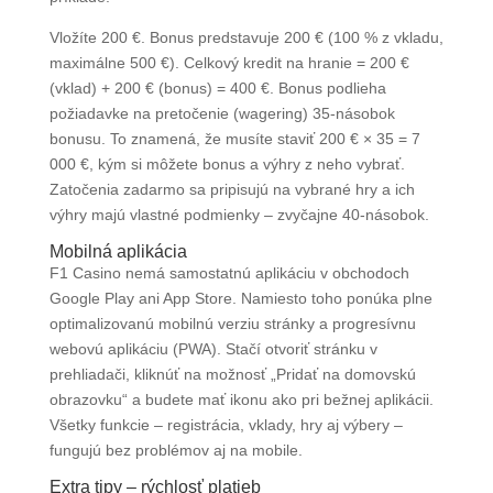
Vložíte 200 €. Bonus predstavuje 200 € (100 % z vkladu,
maximálne 500 €). Celkový kredit na hranie = 200 €
(vklad) + 200 € (bonus) = 400 €. Bonus podlieha
požiadavke na pretočenie (wagering) 35‑násobok
bonusu. To znamená, že musíte staviť 200 € × 35 = 7
000 €, kým si môžete bonus a výhry z neho vybrať.
Zatočenia zadarmo sa pripisujú na vybrané hry a ich
výhry majú vlastné podmienky – zvyčajne 40‑násobok.
Mobilná aplikácia
F1 Casino nemá samostatnú aplikáciu v obchodoch
Google Play ani App Store. Namiesto toho ponúka plne
optimalizovanú mobilnú verziu stránky a progresívnu
webovú aplikáciu (PWA). Stačí otvoriť stránku v
prehliadači, kliknúť na možnosť „Pridať na domovskú
obrazovku“ a budete mať ikonu ako pri bežnej aplikácii.
Všetky funkcie – registrácia, vklady, hry aj výbery –
fungujú bez problémov aj na mobile.
Extra tipy – rýchlosť platieb