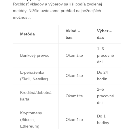
Rýchlosť vkladov a výberov sa líši podľa zvolenej
metódy. Nižšie uvádzame prehľad najbežnejších
možností:
Vklad –
Výber –
Metóda
čas
čas
1–3
Bankový prevod
Okamžite
pracovné
dni
E‑peňaženka
Do 24
Okamžite
(Skrill, Neteller)
hodín
2–5
Kreditná/debetná
Okamžite
pracovné
karta
dni
Kryptomeny
Do 1
(Bitcoin,
Okamžite
hodiny
Ethereum)