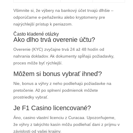
Všimnite si, že výbery na bankový účet trvajú dlhšie –
odporúčame e‑peňaženku alebo kryptomeny pre
najrýchlejší prístup k peniazom.
Často kladené otázky
Ako dlho trvá overenie účtu?
Overenie (KYC) zvyčajne trvá 24 až 48 hodín od
nahrania dokladov. Ak dokumenty spĺňajú požiadavky,
proces môže byť rýchlejší.
Môžem si bonus vybrať ihneď?
Nie, bonus a výhry z neho podliehajú požiadavke na
pretočenie. Až po splnení podmienok môžete
prostriedky vybrať.
Je F1 Casino licencované?
Áno, casino vlastní licenciu z Curacaa. Upozorňujeme,
že výhry z takýchto kasín môžu podliehať dani z príjmu v
závislosti od vašej krajiny.