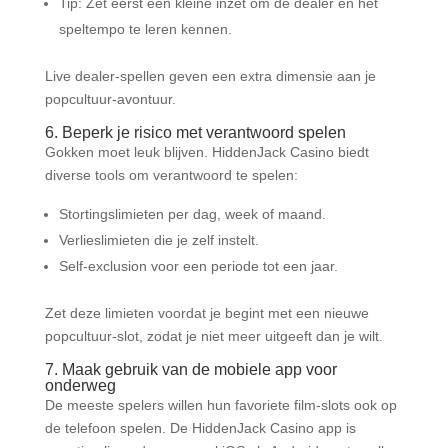
Tip: Zet eerst een kleine inzet om de dealer en het
speltempo te leren kennen.
Live dealer‑spellen geven een extra dimensie aan je
popcultuur‑avontuur.
6. Beperk je risico met verantwoord spelen
Gokken moet leuk blijven. HiddenJack Casino biedt
diverse tools om verantwoord te spelen:
Stortingslimieten per dag, week of maand.
Verlieslimieten die je zelf instelt.
Self‑exclusion voor een periode tot een jaar.
Zet deze limieten voordat je begint met een nieuwe
popcultuur‑slot, zodat je niet meer uitgeeft dan je wilt.
7. Maak gebruik van de mobiele app voor
onderweg
De meeste spelers willen hun favoriete film‑slots ook op
de telefoon spelen. De HiddenJack Casino app is