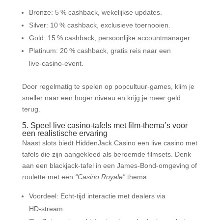
Bronze: 5 % cashback, wekelijkse updates.
Silver: 10 % cashback, exclusieve toernooien.
Gold: 15 % cashback, persoonlijke accountmanager.
Platinum: 20 % cashback, gratis reis naar een
live‑casino‑event.
Door regelmatig te spelen op popcultuur‑games, klim je
sneller naar een hoger niveau en krijg je meer geld
terug.
5. Speel live casino‑tafels met film‑thema’s voor
een realistische ervaring
Naast slots biedt HiddenJack Casino een live casino met
tafels die zijn aangekleed als beroemde filmsets. Denk
aan een blackjack‑tafel in een James‑Bond‑omgeving of
roulette met een
“Casino Royale”
thema.
Voordeel: Echt‑tijd interactie met dealers via
HD‑stream.